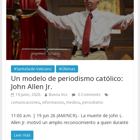
#SantaSede-Vaticano
#Últimas
Un modelo de periodismo católico:
John Allen Jr.
19 junio, 2026
Buena Voz
0 Comments
,
,
,
comunicaciones
informacion
medios
periodismo
11:00 a.m. | 19 jun 26 (AM/NCR).- La muerte de John L.
Allen Jr. motivó un amplio reconocimiento a quien durante
Leer más