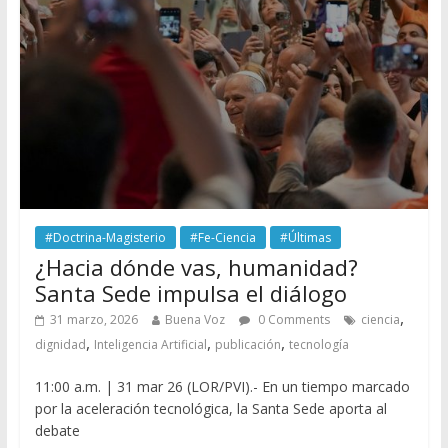
#Doctrina-Magisterio
#Fe-Ciencia
#Últimas
¿Hacia dónde vas, humanidad?
Santa Sede impulsa el diálogo
,
31 marzo, 2026
Buena Voz
0 Comments
ciencia
,
,
,
dignidad
Inteligencia Artificial
publicación
tecnología
11:00 a.m. | 31 mar 26 (LOR/PVI).- En un tiempo marcado
por la aceleración tecnológica, la Santa Sede aporta al
debate