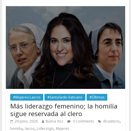
#Mujeres-Laicos
#SantaSede-Vaticano
#Últimas
Más liderazgo femenino; la homilía
sigue reservada al clero
,
29 junio, 2026
Buena Voz
0 Comments
dicasterio
,
,
,
homilia
laicos
Liderazgo
Mujeres