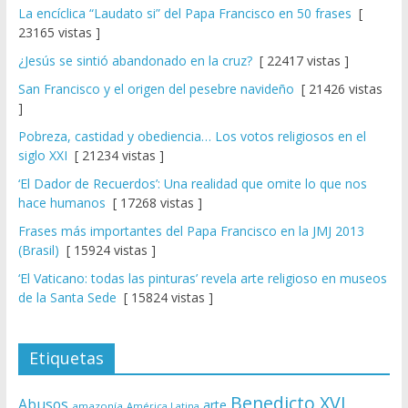
La encíclica “Laudato si” del Papa Francisco en 50 frases
[
23165 vistas ]
¿Jesús se sintió abandonado en la cruz?
[ 22417 vistas ]
San Francisco y el origen del pesebre navideño
[ 21426 vistas
]
Pobreza, castidad y obediencia… Los votos religiosos en el
siglo XXI
[ 21234 vistas ]
‘El Dador de Recuerdos’: Una realidad que omite lo que nos
hace humanos
[ 17268 vistas ]
Frases más importantes del Papa Francisco en la JMJ 2013
(Brasil)
[ 15924 vistas ]
‘El Vaticano: todas las pinturas’ revela arte religioso en museos
de la Santa Sede
[ 15824 vistas ]
Etiquetas
Benedicto XVI
Abusos
arte
amazonía
América Latina