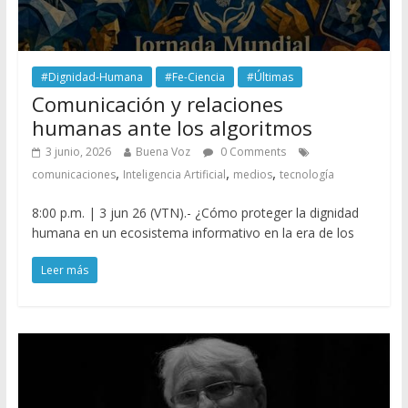
#Dignidad-Humana
#Fe-Ciencia
#Últimas
Comunicación y relaciones
humanas ante los algoritmos
3 junio, 2026
Buena Voz
0 Comments
,
,
,
comunicaciones
Inteligencia Artificial
medios
tecnología
8:00 p.m. | 3 jun 26 (VTN).- ¿Cómo proteger la dignidad
humana en un ecosistema informativo en la era de los
Leer más