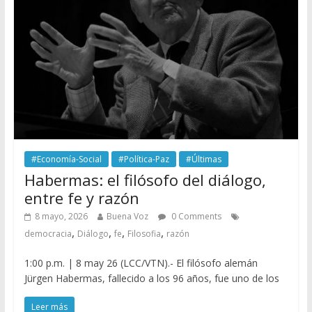
#Economía-Social
#Política-Paz
#Últimas
Habermas: el filósofo del diálogo,
entre fe y razón
8 mayo, 2026
Buena Voz
0 Comments
,
,
,
,
democracia
Diálogo
fe
Filosofia
razón
1:00 p.m. | 8 may 26 (LCC/VTN).- El filósofo alemán
Jürgen Habermas, fallecido a los 96 años, fue uno de los
Leer más