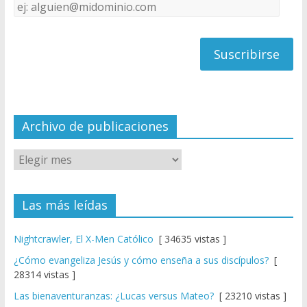
Dirección
C
de
h
correo
a
n
n
el
Archivo de publicaciones
Las más leídas
Nightcrawler, El X-Men Católico
[ 34635 vistas ]
¿Cómo evangeliza Jesús y cómo enseña a sus discípulos?
[
28314 vistas ]
Las bienaventuranzas: ¿Lucas versus Mateo?
[ 23210 vistas ]