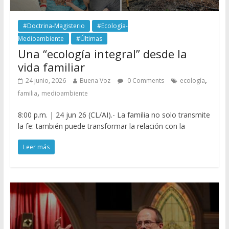
#Doctrina-Magisterio
#Ecología-
Medioambiente
#Últimas
Una “ecología integral” desde la
vida familiar
,
24 junio, 2026
Buena Voz
0 Comments
ecología
,
familia
medioambiente
8:00 p.m. | 24 jun 26 (CL/AI).- La familia no solo transmite
la fe: también puede transformar la relación con la
Leer más