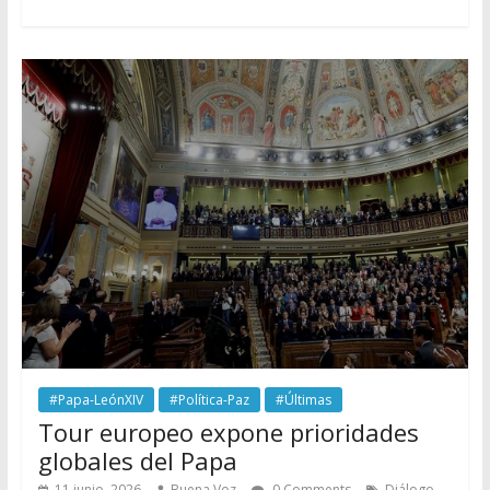
#Papa-LeónXIV
#Política-Paz
#Últimas
Tour europeo expone prioridades
globales del Papa
,
11 junio, 2026
Buena Voz
0 Comments
Diálogo