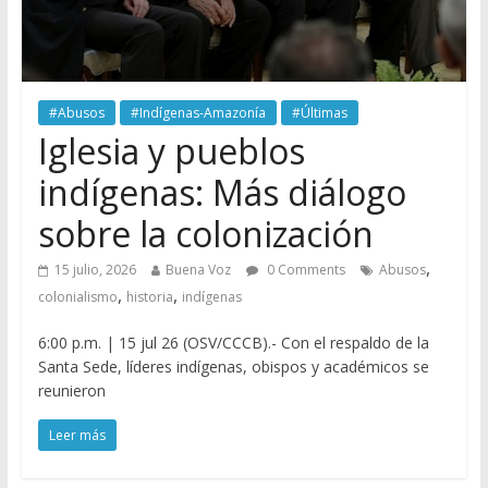
#Abusos
#Indígenas-Amazonía
#Últimas
Iglesia y pueblos
indígenas: Más diálogo
sobre la colonización
,
15 julio, 2026
Buena Voz
0 Comments
Abusos
,
,
colonialismo
historia
indígenas
6:00 p.m. | 15 jul 26 (OSV/CCCB).- Con el respaldo de la
Santa Sede, líderes indígenas, obispos y académicos se
reunieron
Leer más