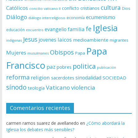
cultura
Católicos
conflicto
cristianos
Dios
concilio vaticano II
Diálogo
ecumenismo
economía
diálogo interreligioso
Iglesia
fe
evangelio
familia
educación
encuentro
Jesus
laicos
jovenes
medioambiente
migrantes
indígenas
Papa
Obispos
Mujeres
Papa
musulmanes
Francisco
politica
paz
pobres
publicación
reforma
religion
sinodalidad
sacerdotes
SOCIEDAD
sínodo
Vaticano
violencia
teología
Comentarios recientes
carmen ramos suarez de avellanedo
en
¿Cómo abordará la
Iglesia los debates más sensibles?