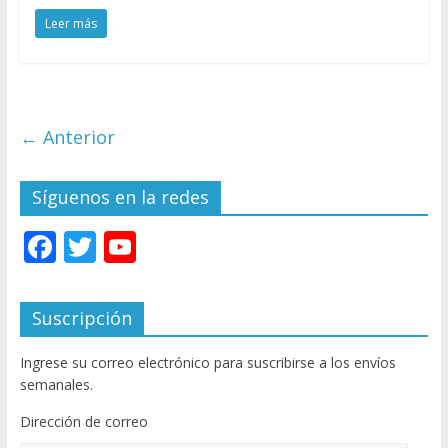
Leer más
← Anterior
Síguenos en la redes
F
T
Y
ac
w
o
e
itt
u
Suscripción
b
er
T
Ingrese su correo electrónico para suscribirse a los envíos
o
u
semanales.
o
b
Dirección de correo
k
e