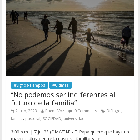
#Signos-Tiempos
#Últimas
“No podemos ser indiferentes al
futuro de la familia”
,
7 julio, 2023
Buena Voz
0 Comments
Diálogo
,
,
,
familia
pastoral
SOCIEDAD
universidad
3:00 p.m. | 7 jul 23 (OM/VTN).- El Papa quiere que haya un
mayor diálogo entre la pastoral familiar y los