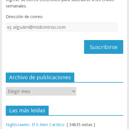
o
u
semanales.
o
b
Dirección de correo
k
e
Dirección
C
de
h
correo
a
n
n
el
Archivo de publicaciones
Las más leídas
Nightcrawler, El X-Men Católico
[ 34635 vistas ]