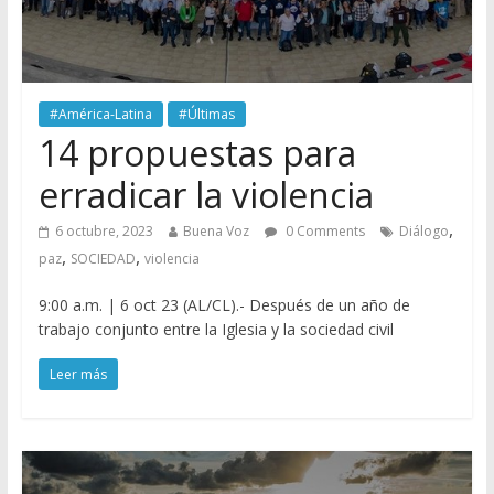
#América-Latina
#Últimas
14 propuestas para
erradicar la violencia
,
6 octubre, 2023
Buena Voz
0 Comments
Diálogo
,
,
paz
SOCIEDAD
violencia
9:00 a.m. | 6 oct 23 (AL/CL).- Después de un año de
trabajo conjunto entre la Iglesia y la sociedad civil
Leer más