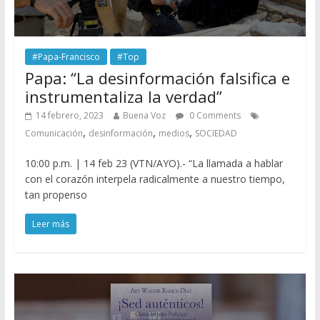
#Papa-Francisco
#Top
Papa: “La desinformación falsifica e
instrumentaliza la verdad”
14 febrero, 2023
Buena Voz
0 Comments
,
,
,
Comunicación
desinformación
medios
SOCIEDAD
10:00 p.m. | 14 feb 23 (VTN/AYO).- “La llamada a hablar
con el corazón interpela radicalmente a nuestro tiempo,
tan propenso
Leer más