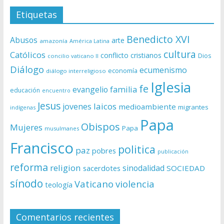
Etiquetas
Benedicto XVI
Abusos
arte
amazonía
América Latina
cultura
Católicos
conflicto
cristianos
Dios
concilio vaticano II
Diálogo
ecumenismo
economía
diálogo interreligioso
Iglesia
fe
evangelio
familia
educación
encuentro
Jesus
laicos
jovenes
medioambiente
migrantes
indígenas
Papa
Obispos
Mujeres
Papa
musulmanes
Francisco
politica
paz
pobres
publicación
reforma
religion
sinodalidad
sacerdotes
SOCIEDAD
sínodo
Vaticano
violencia
teología
Comentarios recientes