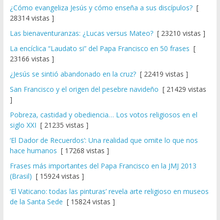
¿Cómo evangeliza Jesús y cómo enseña a sus discípulos?
[
28314 vistas ]
Las bienaventuranzas: ¿Lucas versus Mateo?
[ 23210 vistas ]
La encíclica “Laudato si” del Papa Francisco en 50 frases
[
23166 vistas ]
¿Jesús se sintió abandonado en la cruz?
[ 22419 vistas ]
San Francisco y el origen del pesebre navideño
[ 21429 vistas
]
Pobreza, castidad y obediencia… Los votos religiosos en el
siglo XXI
[ 21235 vistas ]
‘El Dador de Recuerdos’: Una realidad que omite lo que nos
hace humanos
[ 17268 vistas ]
Frases más importantes del Papa Francisco en la JMJ 2013
(Brasil)
[ 15924 vistas ]
‘El Vaticano: todas las pinturas’ revela arte religioso en museos
de la Santa Sede
[ 15824 vistas ]