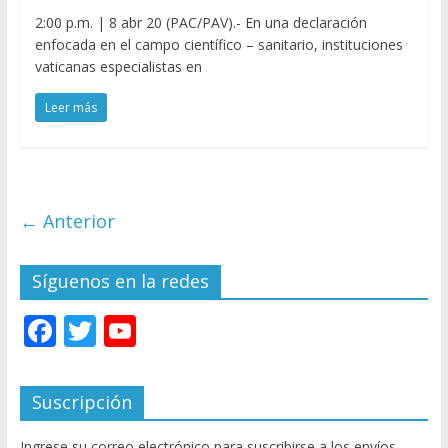
2:00 p.m. | 8 abr 20 (PAC/PAV).- En una declaración
enfocada en el campo científico – sanitario, instituciones
vaticanas especialistas en
Leer más
← Anterior
Síguenos en la redes
F
T
Y
ac
w
o
e
itt
u
Suscripción
b
er
T
Ingrese su correo electrónico para suscribirse a los envíos