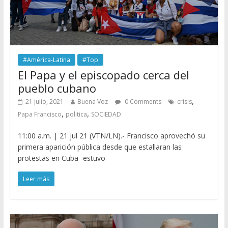
#América-Latina
#Top
El Papa y el episcopado cerca del
pueblo cubano
,
21 julio, 2021
Buena Voz
0 Comments
crisis
,
,
Papa Francisco
politica
SOCIEDAD
11:00 a.m. | 21 jul 21 (VTN/LN).- Francisco aprovechó su
primera aparición pública desde que estallaran las
protestas en Cuba -estuvo
Leer más