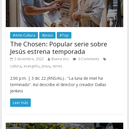
#Arte-Cultura
#Jesús
#Top
The Chosen: Popular serie sobre
Jesús estrena temporada
3 diciembre, 2022
Buena Voz
0 Comments
,
,
,
cultura
evangelio
Jesus
series
2:00 p.m. | 3 dic 22 (RNS/AL).- “La luna de miel ha
terminado”. Así describe el director y creador Dallas
Jenkins
Leer más