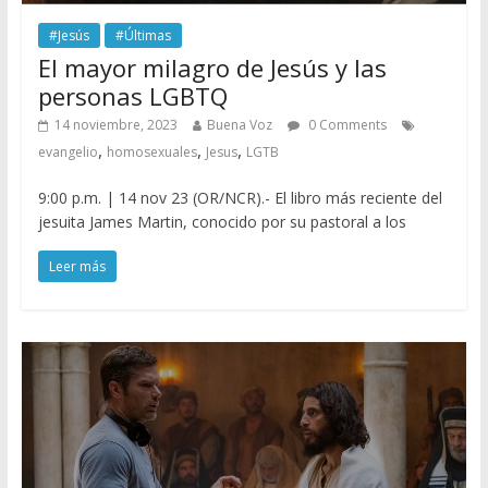
#Jesús
#Últimas
El mayor milagro de Jesús y las
personas LGBTQ
14 noviembre, 2023
Buena Voz
0 Comments
,
,
,
evangelio
homosexuales
Jesus
LGTB
9:00 p.m. | 14 nov 23 (OR/NCR).- El libro más reciente del
jesuita James Martin, conocido por su pastoral a los
Leer más