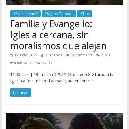
#Papa-LeónXIV
#Signos-Tiempos
#Top
Familia y Evangelio:
Iglesia cercana, sin
moralismos que alejan
,
19 junio, 2025
Buena Voz
0 Comments
biblia
,
,
evangelio
familia
Jubileo
11:00 a.m. | 19 jun 25 (OPSS/LCC).- León XIV llamó a la
Iglesia a “echar la red al mar” para encontrar
Leer más