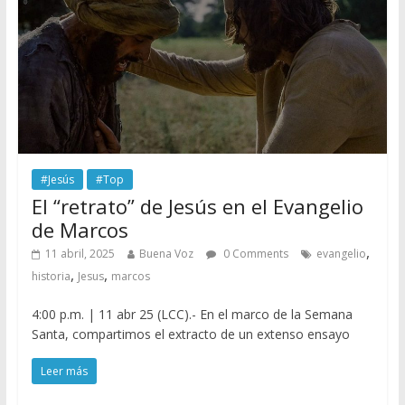
#Jesús
#Top
El “retrato” de Jesús en el Evangelio
de Marcos
,
11 abril, 2025
Buena Voz
0 Comments
evangelio
,
,
historia
Jesus
marcos
4:00 p.m. | 11 abr 25 (LCC).- En el marco de la Semana
Santa, compartimos el extracto de un extenso ensayo
Leer más