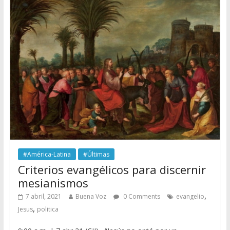
#América-Latina
#Últimas
Criterios evangélicos para discernir
mesianismos
,
7 abril, 2021
Buena Voz
0 Comments
evangelio
,
Jesus
politica