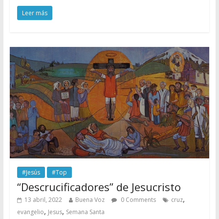
Leer más
#Jesús
#Top
“Descrucificadores” de Jesucristo
,
13 abril, 2022
Buena Voz
0 Comments
cruz
,
,
evangelio
Jesus
Semana Santa