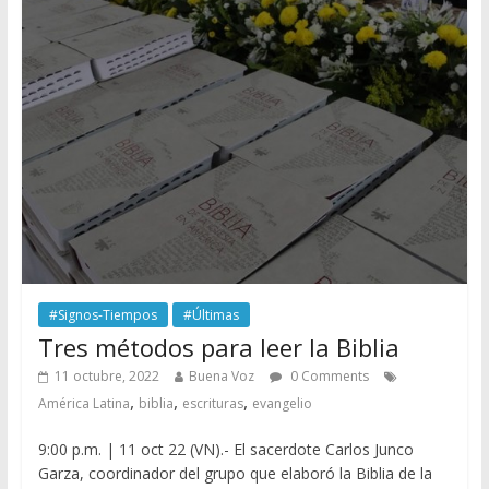
#Signos-Tiempos
#Últimas
Tres métodos para leer la Biblia
11 octubre, 2022
Buena Voz
0 Comments
,
,
,
América Latina
biblia
escrituras
evangelio
9:00 p.m. | 11 oct 22 (VN).- El sacerdote Carlos Junco
Garza, coordinador del grupo que elaboró la Biblia de la