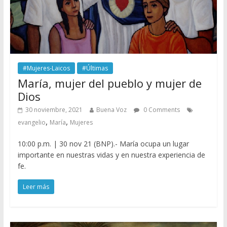
#Mujeres-Laicos
#Últimas
María, mujer del pueblo y mujer de
Dios
30 noviembre, 2021
Buena Voz
0 Comments
,
,
evangelio
María
Mujeres
10:00 p.m. | 30 nov 21 (BNP).- María ocupa un lugar
importante en nuestras vidas y en nuestra experiencia de
fe.
Leer más