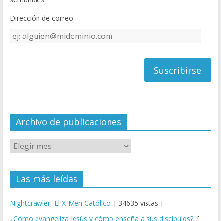
o
b
Dirección de correo
k
e
Dirección
C
de
h
correo
a
n
n
el
Archivo de publicaciones
Las más leídas
Nightcrawler, El X-Men Católico
[ 34635 vistas ]
¿Cómo evangeliza Jesús y cómo enseña a sus discípulos?
[