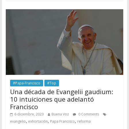
#Papa-Francisco
#Top
Una década de Evangelii gaudium:
10 intuiciones que adelantó
Francisco
6 diciembre, 2023
Buena Voz
0 Comments
,
,
,
evangelio
exhortación
Papa Francisco
reforma