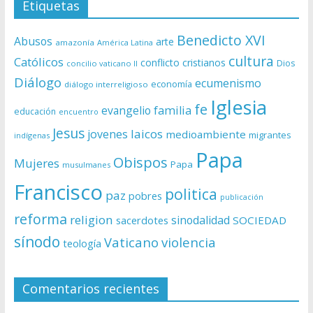
Etiquetas
Benedicto XVI
Abusos
arte
amazonía
América Latina
cultura
Católicos
conflicto
cristianos
Dios
concilio vaticano II
Diálogo
ecumenismo
economía
diálogo interreligioso
Iglesia
fe
evangelio
familia
educación
encuentro
Jesus
laicos
jovenes
medioambiente
migrantes
indígenas
Papa
Obispos
Mujeres
Papa
musulmanes
Francisco
politica
paz
pobres
publicación
reforma
religion
sinodalidad
sacerdotes
SOCIEDAD
sínodo
Vaticano
violencia
teología
Comentarios recientes