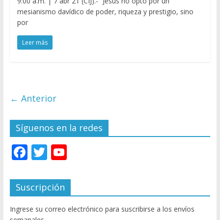
9:00 a.m. | 7 abr 21 (CIJ).- “Jesús no optó por un
mesianismo davídico de poder, riqueza y prestigio, sino
por
Leer más
← Anterior
Síguenos en la redes
F
T
Y
ac
w
o
e
itt
u
Suscripción
b
er
T
Ingrese su correo electrónico para suscribirse a los envíos
o
u
semanales.