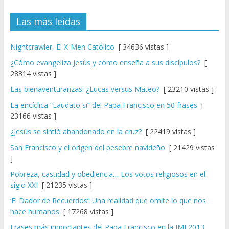
Las más leídas
Nightcrawler, El X-Men Católico
[ 34636 vistas ]
¿Cómo evangeliza Jesús y cómo enseña a sus discípulos?
[
28314 vistas ]
Las bienaventuranzas: ¿Lucas versus Mateo?
[ 23210 vistas ]
La encíclica “Laudato si” del Papa Francisco en 50 frases
[
23166 vistas ]
¿Jesús se sintió abandonado en la cruz?
[ 22419 vistas ]
San Francisco y el origen del pesebre navideño
[ 21429 vistas
]
Pobreza, castidad y obediencia… Los votos religiosos en el
siglo XXI
[ 21235 vistas ]
‘El Dador de Recuerdos’: Una realidad que omite lo que nos
hace humanos
[ 17268 vistas ]
Frases más importantes del Papa Francisco en la JMJ 2013