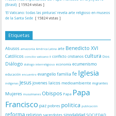
(Brasil)
[ 15924 vistas ]
‘El Vaticano: todas las pinturas’ revela arte religioso en museos
de la Santa Sede
[ 15824 vistas ]
Etiquetas
Benedicto XVI
Abusos
arte
amazonía
América Latina
cultura
Católicos
conflicto
cristianos
Dios
concilio vaticano II
Diálogo
ecumenismo
economía
diálogo interreligioso
Iglesia
fe
evangelio
familia
educación
encuentro
Jesus
laicos
jovenes
medioambiente
migrantes
indígenas
Papa
Obispos
Mujeres
Papa
musulmanes
Francisco
politica
paz
pobres
publicación
reforma
religion
sinodalidad
sacerdotes
SOCIEDAD