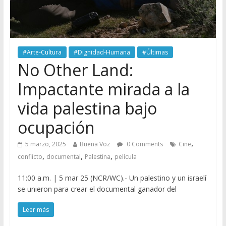
#Arte-Cultura
#Dignidad-Humana
#Últimas
No Other Land:
Impactante mirada a la
vida palestina bajo
ocupación
,
5 marzo, 2025
Buena Voz
0 Comments
Cine
,
,
,
conflicto
documental
Palestina
película
11:00 a.m. | 5 mar 25 (NCR/WC).- Un palestino y un israelí
se unieron para crear el documental ganador del
Leer más