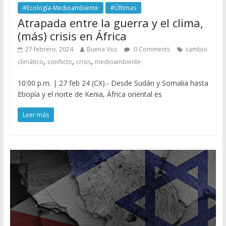
#Ecología-Medioambiente
#Últimas
Atrapada entre la guerra y el clima,
(más) crisis en África
27 febrero, 2024
Buena Voz
0 Comments
cambio
,
,
,
climático
conflicto
crisis
medioambiente
10:00 p.m. | 27 feb 24 (CX).- Desde Sudán y Somalia hasta
Etiopía y el norte de Kenia, África oriental es
Leer más