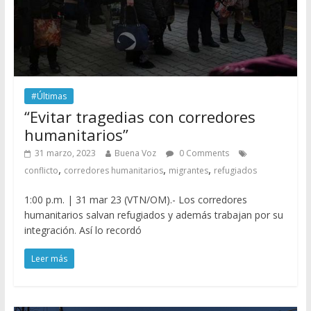
#Últimas
“Evitar tragedias con corredores
humanitarios”
31 marzo, 2023
Buena Voz
0 Comments
,
,
,
conflicto
corredores humanitarios
migrantes
refugiados
1:00 p.m. | 31 mar 23 (VTN/OM).- Los corredores
humanitarios salvan refugiados y además trabajan por su
integración. Así lo recordó
Leer más