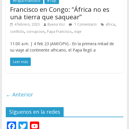
#Papa-Francisco
#Top
Francisco en Congo: “África no es
una tierra que saquear”
,
4 febrero, 2023
Buena Voz
1 Comentario
africa
,
,
,
conflicto
corrupcion
Papa Francisco
viaje
11:00 a.m. | 4 feb 23 (AM/OPV).- En la primera mitad de
su viaje al continente africano, el Papa llegó a
Leer más
← Anterior
Síguenos en la redes
F
T
Y