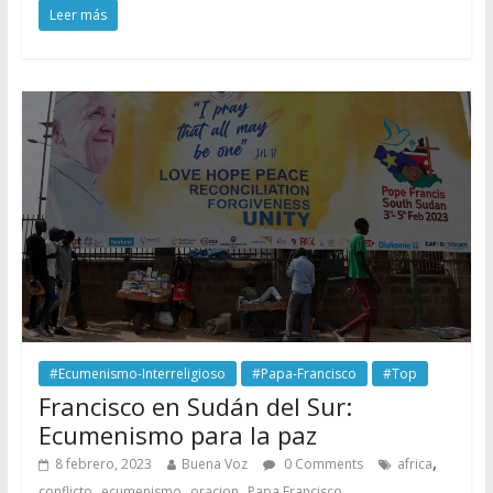
Leer más
#Ecumenismo-Interreligioso
#Papa-Francisco
#Top
Francisco en Sudán del Sur:
Ecumenismo para la paz
,
8 febrero, 2023
Buena Voz
0 Comments
africa
,
,
,
conflicto
ecumenismo
oracion
Papa Francisco