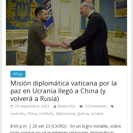
#Top
Misión diplomática vaticana por la
paz en Ucrania llegó a China (y
volverá a Rusia)
20 septiembre, 2023
Buena Voz
0 Comments
,
,
,
,
,
acuerdo
China
conflicto
diplomacia
guerra
ucrania
8:00 p.m. | 20 set 23 (CX/RD).- En un logro notable, sobre
todo porque no se mantienen relaciones diplomáticas