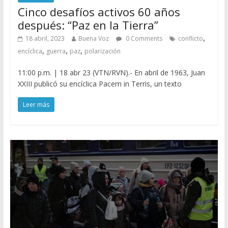
Cinco desafíos activos 60 años
después: “Paz en la Tierra”
,
18 abril, 2023
Buena Voz
0 Comments
conflicto
,
,
,
encíclica
guerra
paz
polarización
11:00 p.m. | 18 abr 23 (VTN/RVN).- En abril de 1963, Juan
XXIII publicó su encíclica Pacem in Terris, un texto
Leer más