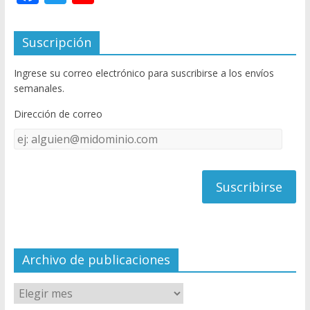
ac
w
o
e
itt
u
Suscripción
b
er
T
Ingrese su correo electrónico para suscribirse a los envíos
o
u
semanales.
o
b
Dirección de correo
k
e
Dirección
C
de
h
correo
a
n
n
el
Archivo de publicaciones