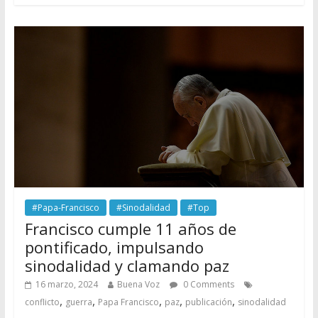
#Papa-Francisco
#Sinodalidad
#Top
Francisco cumple 11 años de
pontificado, impulsando
sinodalidad y clamando paz
16 marzo, 2024
Buena Voz
0 Comments
,
,
,
,
,
conflicto
guerra
Papa Francisco
paz
publicación
sinodalidad