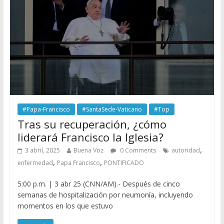
#Papa-Francisco
#SantaSede-Vaticano
#Top
Tras su recuperación, ¿cómo
liderará Francisco la Iglesia?
,
3 abril, 2025
Buena Voz
0 Comments
autoridad
,
,
enfermedad
Papa Francisco
PONTIFICADO
5:00 p.m. | 3 abr 25 (CNN/AM).- Después de cinco
semanas de hospitalización por neumonía, incluyendo
momentos en los que estuvo