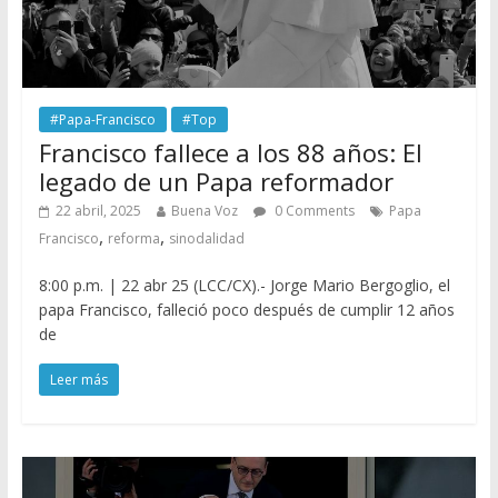
#Papa-Francisco
#Top
Francisco fallece a los 88 años: El
legado de un Papa reformador
22 abril, 2025
Buena Voz
0 Comments
Papa
,
,
Francisco
reforma
sinodalidad
8:00 p.m. | 22 abr 25 (LCC/CX).- Jorge Mario Bergoglio, el
papa Francisco, falleció poco después de cumplir 12 años
de
Leer más