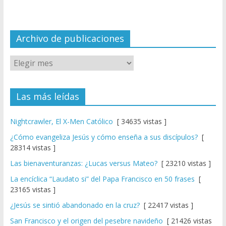
n
n
el
Archivo de publicaciones
Las más leídas
Nightcrawler, El X-Men Católico
[ 34635 vistas ]
¿Cómo evangeliza Jesús y cómo enseña a sus discípulos?
[
28314 vistas ]
Las bienaventuranzas: ¿Lucas versus Mateo?
[ 23210 vistas ]
La encíclica “Laudato si” del Papa Francisco en 50 frases
[
23165 vistas ]
¿Jesús se sintió abandonado en la cruz?
[ 22417 vistas ]
San Francisco y el origen del pesebre navideño
[ 21426 vistas