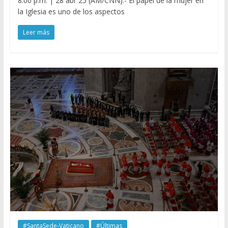
8:00 p.m. | 28 abr 25 (AM/CNN).- El papel de la mujer en
la Iglesia es uno de los aspectos
Leer más
#SantaSede-Vaticano
#Últimas