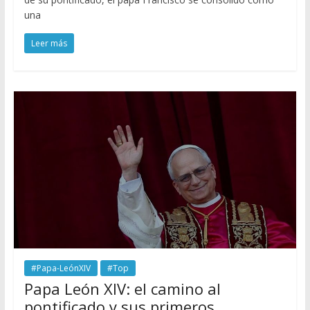
una
Leer más
#Papa-LeónXIV
#Top
Papa León XIV: el camino al
pontificado y sus primeros