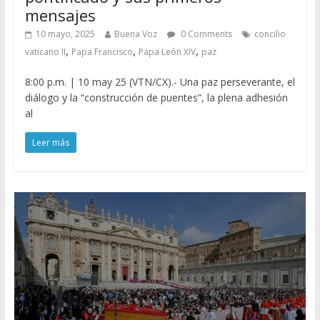
mensajes
10 mayo, 2025
Buena Voz
0 Comments
concilio
,
,
,
vaticano II
Papa Francisco
Papa León XIV
paz
8:00 p.m. | 10 may 25 (VTN/CX).- Una paz perseverante, el
diálogo y la “construcción de puentes”, la plena adhesión
al
Leer más