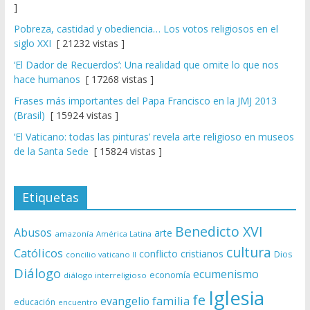
]
Pobreza, castidad y obediencia… Los votos religiosos en el
siglo XXI
[ 21232 vistas ]
‘El Dador de Recuerdos’: Una realidad que omite lo que nos
hace humanos
[ 17268 vistas ]
Frases más importantes del Papa Francisco en la JMJ 2013
(Brasil)
[ 15924 vistas ]
‘El Vaticano: todas las pinturas’ revela arte religioso en museos
de la Santa Sede
[ 15824 vistas ]
Etiquetas
Benedicto XVI
Abusos
arte
amazonía
América Latina
cultura
Católicos
conflicto
cristianos
Dios
concilio vaticano II
Diálogo
ecumenismo
economía
diálogo interreligioso
Iglesia
fe
evangelio
familia
educación
encuentro