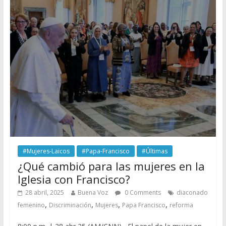
#Mujeres-Laicos
#Papa-Francisco
#Últimas
¿Qué cambió para las mujeres en la
Iglesia con Francisco?
28 abril, 2025
Buena Voz
0 Comments
diaconado
,
,
,
,
femenino
Discriminación
Mujeres
Papa Francisco
reforma