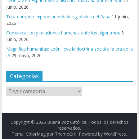
León XIV en España: visita histórica marcada por el fervor
15
junio, 2026
Tour europeo expone prioridades globales del Papa
11 junio,
2026
Comunicación y relaciones humanas ante los algoritmos
3
junio, 2026
Magnifica humanitas: León lleva la doctrina social a la era de la
IA
29 mayo, 2026
Categorías
Copyright © 2026
Buena Voz Católica
. Todos los derechos
reservados.
Tema: ColorMag por
ThemeGrill
. Powered by
WordPress
.