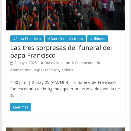
#Papa-Francisco
#SantaSede-Vaticano
#Últimas
Las tres sorpresas del funeral del
papa Francisco
2 mayo, 2025
Buena Voz
0 Comments
,
,
ecumenismo
Papa Francisco
politica
4:00 p.m. | 2 may 25 (AM/NCR).- El funeral de Francisco
fue escenario de imágenes que marcaron la despedida de
su
Leer más