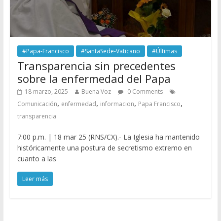
#Papa-Francisco
#SantaSede-Vaticano
#Últimas
Transparencia sin precedentes
sobre la enfermedad del Papa
18 marzo, 2025
Buena Voz
0 Comments
,
,
,
,
Comunicación
enfermedad
informacion
Papa Francisco
transparencia
7:00 p.m. | 18 mar 25 (RNS/CX).- La Iglesia ha mantenido
históricamente una postura de secretismo extremo en
cuanto a las
Leer más