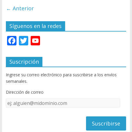
← Anterior
Síguenos en la redes
F
T
Y
ac
w
o
e
itt
u
Suscripción
b
er
T
Ingrese su correo electrónico para suscribirse a los envíos
o
u
semanales.
o
b
Dirección de correo
k
e
Dirección
C
de
h
correo
a