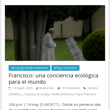
#Ecología-Medioambiente
#Papa-Francisco
Francisco: una conciencia ecológica
para el mundo
14 mayo, 2025
Buena Voz
0 Comments
cambio
,
,
,
,
climático
creacion
ecología
medioambiente
Papa Francisco
3:00 p.m. | 14 may 25 (NCR/TT).- Desde los primeros días
de su pontificado, el papa Francisco se consolidó como