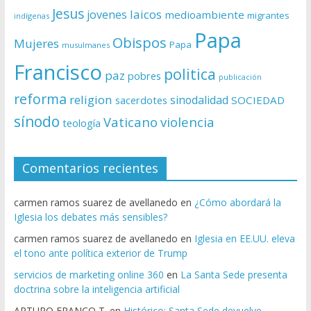
Jesus
laicos
jovenes
medioambiente
migrantes
indígenas
Papa
Obispos
Mujeres
Papa
musulmanes
Francisco
politica
paz
pobres
publicación
reforma
religion
sinodalidad
sacerdotes
SOCIEDAD
sínodo
Vaticano
violencia
teología
Comentarios recientes
carmen ramos suarez de avellanedo
en
¿Cómo abordará la
Iglesia los debates más sensibles?
carmen ramos suarez de avellanedo
en
Iglesia en EE.UU. eleva
el tono ante política exterior de Trump
servicios de marketing online 360
en
La Santa Sede presenta
doctrina sobre la inteligencia artificial
ARTURO FRANCO T.
en
Histórico: Santa Sede devuelve