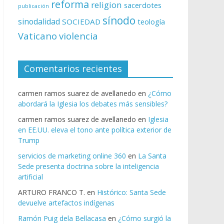
reforma
religion
sacerdotes
publicación
sínodo
sinodalidad
SOCIEDAD
teología
Vaticano
violencia
Comentarios recientes
carmen ramos suarez de avellanedo
en
¿Cómo
abordará la Iglesia los debates más sensibles?
carmen ramos suarez de avellanedo
en
Iglesia
en EE.UU. eleva el tono ante política exterior de
Trump
servicios de marketing online 360
en
La Santa
Sede presenta doctrina sobre la inteligencia
artificial
ARTURO FRANCO T.
en
Histórico: Santa Sede
devuelve artefactos indígenas
Ramón Puig dela Bellacasa
en
¿Cómo surgió la