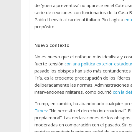
de ‘guerra preventiva’ no aparece en el Catecis
serie de reuniones con funcionarios de la Casa 
Pablo II envió al cardenal italiano Pio Laghi a
ent
propósito.
Nuevo contexto
No es nuevo que el enfoque más idealista y cosm
fuerte tensión
con una política exterior estadoun
pasado los obispos han sido más contundentes q
Fría, es la creciente preocupación de los líderes
deliberadamente las normas. Administraciones an
intervenciones militares, como ocurrió
con la de
Trump, en cambio, ha abandonado cualquier pr
Times
: “No necesito el derecho internacional”. El
propia moral”. Las declaraciones de los obispos 
moderadas en comparación con el pasado. Sin 
podrían constituir la primera señal de una oposic