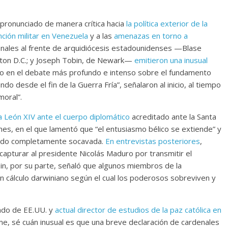
 pronunciado de manera crítica hacia
la política exterior de la
nción militar en Venezuela
y a las
amenazas en torno a
enales al frente de arquidiócesis estadounidenses —Blase
gton D.C.; y Joseph Tobin, de Newark—
emitieron una inusual
do en el debate más profundo e intenso sobre el fundamento
o desde el fin de la Guerra Fría”, señalaron al inicio, al tiempo
moral”.
a León XIV ante el cuerpo diplomático
acreditado ante la Santa
s, en el que lamentó que “el entusiasmo bélico se extiende” y
 sido completamente socavada.
En entrevistas posteriores
,
capturar al presidente Nicolás Maduro por transmitir el
in, por su parte, señaló que algunos miembros de la
n cálculo darwiniano según el cual los poderosos sobreviven y
pado de EE.UU. y
actual director de estudios de la paz católica en
e, sé cuán inusual es que una breve declaración de cardenales