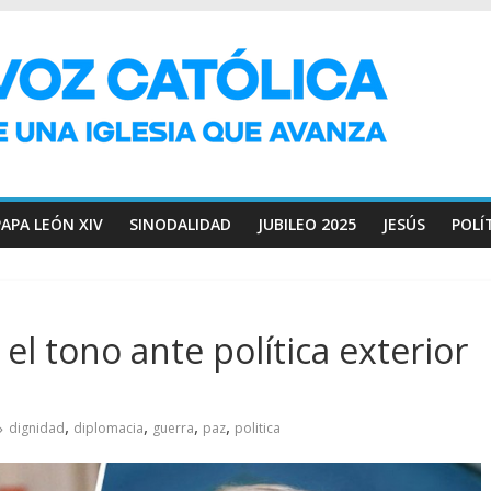
PAPA LEÓN XIV
SINODALIDAD
JUBILEO 2025
JESÚS
POLÍ
 el tono ante política exterior
,
,
,
,
dignidad
diplomacia
guerra
paz
politica