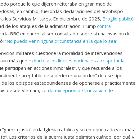
 todo porque lo que dijeron reiteraba en gran medida
edosas, en cambio, fueron las declaraciones del arzobispo
ra los Servicios Militares. En diciembre de 2025,
Broglio publicó
dad de los ataques de la administración Trump
contra
con la BBC en enero, al ser consultado sobre si una invasión de
ió:
“No puedo ver ninguna circunstancia en la que lo sea”
.
rvicios militares cuestione la moralidad de intervenciones
es aún más que
exhorte a los líderes nacionales a respetar la
e participen en acciones inmorales”, y que recuerde a los
oralmente aceptable desobedecer una orden” de ese tipo.
ón de los obispos estadounidenses de oponerse a prácticamente
 país desde Vietnam,
con la excepción de la invasión de
la “guerra justa” en la Iglesia católica y su enfoque cada vez más
to”. Los criterios de la guerra justa delimitan cuándo, por qué y