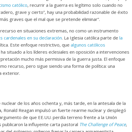
cismo católico
, recurrir a la guerra es legítimo solo cuando no
dero, grave y cierto”, hay una probabilidad razonable de éxito
 más graves que el mal que se pretende eliminar”.
mo recurso en situaciones extremas, no como un instrumento
s cardenales en su declaración
. La Iglesia católica parte de
la
ítica. Este enfoque restrictivo, que
algunos católicos
, ha situado a los líderes eclesiales en oposición a intervenciones
rpretación mucho más permisiva de la guerra justa. El enfoque
mo recurso, pero sigue siendo una forma de política: una
a exterior.
 nuclear de los años ochenta y, más tarde, en la antesala de la
cia, Ronald Reagan impulsó un fuerte rearme nuclear y desplegó
 argumento de que EE.UU. perdía terreno frente a la Unión
 publicaron la influyente carta pastoral
The Challenge of Peace
,
lear del gobierno: pidieron frenar la carrera armamentista,