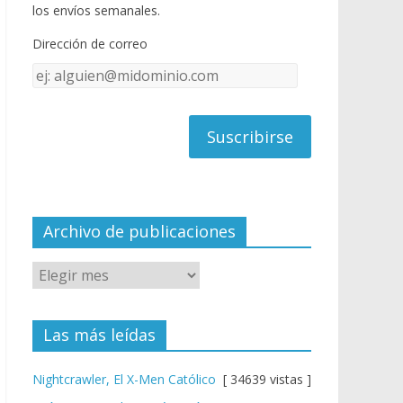
o
u
los envíos semanales.
o
b
Dirección de correo
k
e
Dirección
C
de
h
correo
a
n
n
el
Archivo de publicaciones
Las más leídas
Nightcrawler, El X-Men Católico
[ 34639 vistas ]