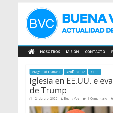
NOSOTROS
MISIÓN
CONTACTO
#Dignidad-Humana
#Política-Paz
#Top
Iglesia en EE.UU. eleva
de Trump
12 febrero, 2026
Buena Voz
1 Comentario