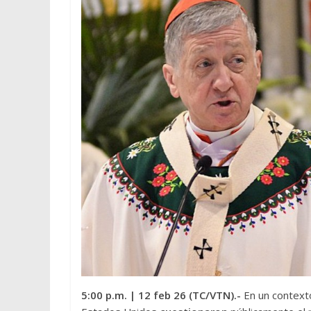
5:00 p.m.
| 12 feb 26 (TC/VTN
).-
En un contexto