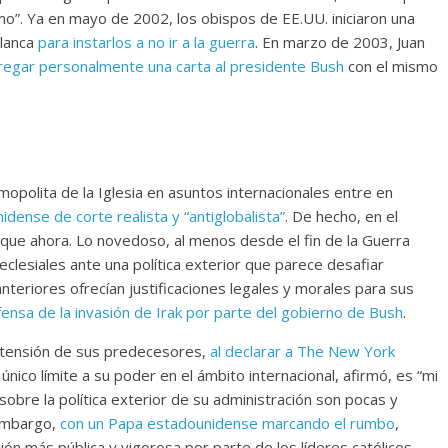
mo”. Ya en mayo de 2002, los obispos de EE.UU. iniciaron una
Blanca
para instarlos a no ir a la guerra
. En marzo de 2003, Juan
regar personalmente una carta al presidente Bush
con el mismo
opolita de la Iglesia en asuntos internacionales entre en
idense de corte realista y “antiglobalista”
. De hecho, en el
ue ahora. Lo novedoso, al menos desde el fin de la Guerra
 eclesiales ante una política exterior que parece desafiar
teriores ofrecían justificaciones legales y morales para sus
fensa de la invasión de Irak por parte del gobierno de Bush
.
etensión de sus predecesores,
al declarar a The New York
 único límite a su poder en el ámbito internacional, afirmó, es “mi
sobre la política exterior de su administración son pocas y
embargo,
con un Papa estadounidense marcando el rumbo
,
ión más pública y vigorosa por parte de los líderes católicos.