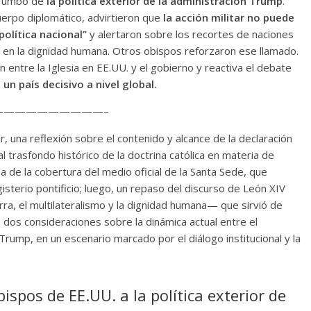
 rumbo de
la política exterior de la administración Trump
.
uerpo diplomático, advirtieron que
la acción militar no puede
olítica nacional”
y alertaron sobre los recortes de naciones
to en la dignidad humana. Otros obispos reforzaron ese llamado.
n entre la Iglesia en EE.UU. y el gobierno y reactiva el debate
 un país decisivo a nivel global.
—————————–
, una reflexión sobre el contenido y alcance de la declaración
l trasfondo histórico de la doctrina católica en materia de
a de la cobertura del medio oficial de la Santa Sede, que
sterio pontificio; luego, un repaso del discurso de León XIV
ra, el multilateralismo y la dignidad humana— que sirvió de
te, dos consideraciones sobre la dinámica actual entre el
rump, en un escenario marcado por el diálogo institucional y la
bispos de EE.UU. a la política exterior de