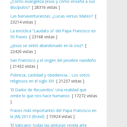
¿Cómo evangeliza Jesús y cómo enseña a sus
discípulos?
[ 28316 vistas ]
Las bienaventuranzas: ¿Lucas versus Mateo?
[
23214 vistas ]
La encíclica “Laudato si” del Papa Francisco en
50 frases
[ 23168 vistas ]
¿Jesús se sintió abandonado en la cruz?
[
22420 vistas ]
San Francisco y el origen del pesebre navideño
[ 21432 vistas ]
Pobreza, castidad y obediencia… Los votos
religiosos en el siglo XXI
[ 21237 vistas ]
‘El Dador de Recuerdos’: Una realidad que
omite lo que nos hace humanos
[ 17272 vistas
]
Frases más importantes del Papa Francisco en
la JMJ 2013 (Brasil)
[ 15924 vistas ]
‘El Vaticano: todas las pinturas’ revela arte