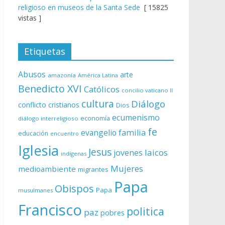
religioso en museos de la Santa Sede
[ 15825
vistas ]
Etiquetas
Abusos
arte
amazonía
América Latina
Benedicto XVI
Católicos
concilio vaticano II
cultura
Diálogo
conflicto
cristianos
Dios
ecumenismo
economía
diálogo interreligioso
fe
evangelio
familia
educación
encuentro
Iglesia
Jesus
laicos
jovenes
indígenas
Mujeres
medioambiente
migrantes
Papa
Obispos
Papa
musulmanes
Francisco
politica
paz
pobres