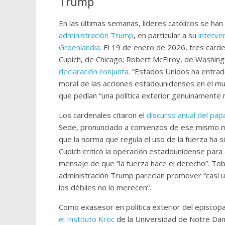
Trump
En las últimas semanas, líderes católicos se han
administración Trump
, en particular a su
interve
Groenlandia
. El 19 de enero de 2026, tres card
Cupich, de Chicago; Robert McElroy, de Washin
declaración conjunta
. “Estados Unidos ha entra
moral de las acciones estadounidenses en el mund
que pedían “una política exterior genuinamente 
Los cardenales citaron el
discurso anual del pap
Sede, pronunciado a comienzos de ese mismo me
que la norma que regula el uso de la fuerza ha
Cupich criticó la operación estadounidense para 
mensaje de que “la fuerza hace el derecho”. Tob
administración Trump parecían promover “casi u
los débiles no lo merecen”.
Como exasesor en política exterior del episco
el Instituto Kroc
de la Universidad de Notre Dam