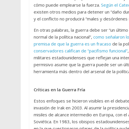
cómo puede emplearse la fuerza.
Según el Cate
existen otros medios para detener un “daño dura
y el conflicto no producirá “males y desórdenes
En otras palabras, la guerra debe ser “un últi
normal de la política nacional”,
como señalaron lo
premisa de que la guerra es un fracaso
de la pol
conservadores califican de “pacifismo funcional”
militares estadounidenses que reflejan una inte
permisivo asume que la guerra puede ser un últi
herramienta más dentro del arsenal de la polític
Críticas en la Guerra Fría
Estos enfoques se hicieron visibles en el debate
invasión de Irak en 2003. Al asumir la presiden
misiles de alcance intermedio en Europa, con el
Soviética. En 1983, los obispos estadounidenses
en la que cuestionaron pilares de la política nuc