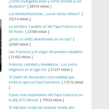
¿Cómo evangeliza Jesús y cómo enseña a sus
discípulos?
[ 28316 vistas ]
Las bienaventuranzas: ¿Lucas versus Mateo?
[
23214 vistas ]
La encíclica “Laudato si” del Papa Francisco en
50 frases
[ 23168 vistas ]
¿Jesús se sintió abandonado en la cruz?
[
22420 vistas ]
San Francisco y el origen del pesebre navideño
[ 21432 vistas ]
Pobreza, castidad y obediencia… Los votos
religiosos en el siglo XXI
[ 21237 vistas ]
‘El Dador de Recuerdos’: Una realidad que
omite lo que nos hace humanos
[ 17272 vistas
]
Frases más importantes del Papa Francisco en
la JMJ 2013 (Brasil)
[ 15924 vistas ]
‘El Vaticano: todas las pinturas’ revela arte