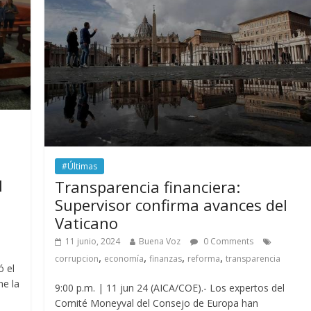
#Últimas
l
Transparencia financiera:
Supervisor confirma avances del
Vaticano
11 junio, 2024
Buena Voz
0 Comments
,
,
,
,
corrupcion
economía
finanzas
reforma
transparencia
ó el
ne la
9:00 p.m. | 11 jun 24 (AICA/COE).- Los expertos del
Comité Moneyval del Consejo de Europa han