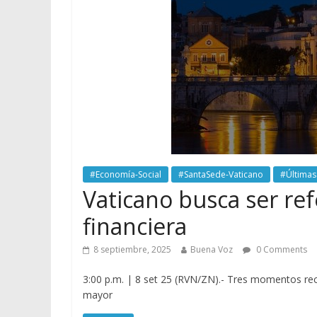
#Economía-Social
#SantaSede-Vaticano
#Últimas
Vaticano busca ser re
financiera
8 septiembre, 2025
Buena Voz
0 Comments
3:00 p.m. | 8 set 25 (RVN/ZN).- Tres momentos rec
mayor