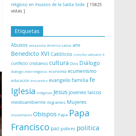
religioso en museos de la Santa Sede
[ 15825
vistas ]
Etiquetas
Abusos
arte
amazonía
América Latina
Benedicto XVI
Católicos
concilio vaticano II
cultura
Diálogo
conflicto
cristianos
Dios
ecumenismo
economía
diálogo interreligioso
fe
evangelio
familia
educación
encuentro
Iglesia
Jesus
laicos
jovenes
indígenas
Mujeres
medioambiente
migrantes
Papa
Obispos
Papa
musulmanes
Francisco
politica
paz
pobres