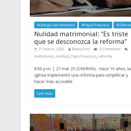
#Liturgia-Sacramentos
#Papa-Francisco
#Última
Nulidad matrimonial: “Es triste
que se desconozca la reforma”
27 marzo, 2025
Buena Voz
0 Comments
,
,
,
matrimonio
nulidad
Papa Francisco
reforma
8:00 p.m. | 27 mar 25 (OM/RVN).- Hace 10 años, la
Iglesia implementó una reforma para simplificar y
hacer más accesible
Leer más