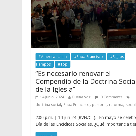
#América-Latina
#Papa-Francisco
#Signos-
Tiempos
#Top
“Es necesario renovar el
Compendio de la Doctrina Socia
de la Iglesia”
14 junio, 2024
Buena Voz
0 Comments
,
,
,
,
doctrina social
Papa Francisco
pastoral
reforma
social
2:00 p.m. | 14 jun 24 (RVN/CL).- En mayo se celebr
Día de las Encíclicas Sociales. ¿Qué importancia tie