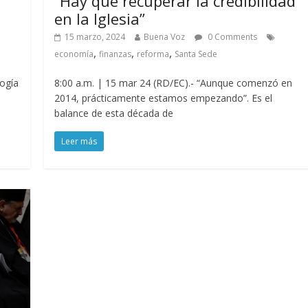
“Hay que recuperar la credibilidad
en la Iglesia”
15 marzo, 2024
Buena Voz
0 Comments
,
,
,
economía
finanzas
reforma
Santa Sede
ogía
8:00 a.m. | 15 mar 24 (RD/EC).- “Aunque comenzó en
2014, prácticamente estamos empezando”. Es el
balance de esta década de
Leer más