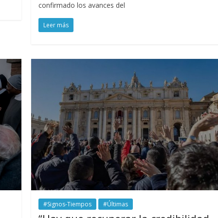
confirmado los avances del
Leer más
#Signos-Tiempos
#Últimas