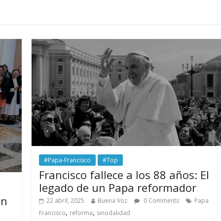
#Papa-Francisco
#Top
Francisco fallece a los 88 años: El
legado de un Papa reformador
en
22 abril, 2025
Buena Voz
0 Comments
Papa
,
,
Francisco
reforma
sinodalidad