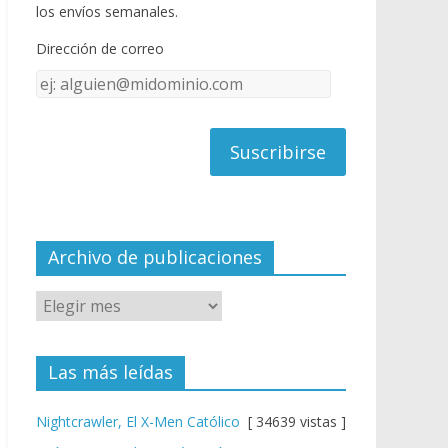
o
u
los envíos semanales.
o
b
Dirección de correo
k
e
Dirección
C
de
h
correo
a
n
n
el
Archivo de publicaciones
Las más leídas
Nightcrawler, El X-Men Católico
[ 34639 vistas ]