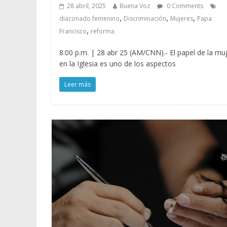
28 abril, 2025
Buena Voz
0 Comments
,
,
,
diaconado femenino
Discriminación
Mujeres
Papa
,
Francisco
reforma
8:00 p.m. | 28 abr 25 (AM/CNN).- El papel de la mu
en la Iglesia es uno de los aspectos
Leer más