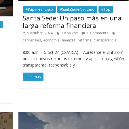
#Papa-Francisco
#SantaSede-Vaticano
#Top
Santa Sede: Un paso más en una
larga reforma financiera
s
5 octubre, 2024
Buena Voz
0 Comments
,
,
,
,
cardenales
economía
finanzas
reforma
transparencia
8:00 a.m. | 5 oct 24 (CX/AICA).- “Apretarse el cinturón”,
buscar nuevos recursos externos y aplicar una gestión
transparente, responsable y
Leer más