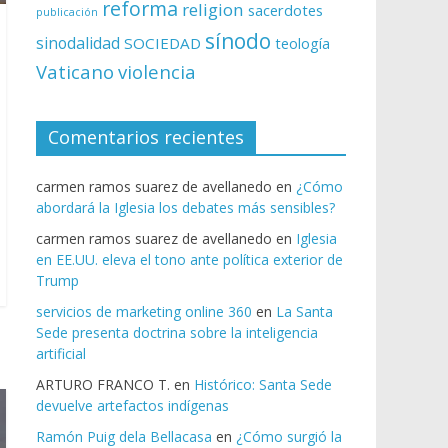
reforma
religion
sacerdotes
publicación
sínodo
sinodalidad
SOCIEDAD
teología
Vaticano
violencia
Comentarios recientes
carmen ramos suarez de avellanedo
en
¿Cómo
abordará la Iglesia los debates más sensibles?
carmen ramos suarez de avellanedo
en
Iglesia
en EE.UU. eleva el tono ante política exterior de
Trump
servicios de marketing online 360
en
La Santa
Sede presenta doctrina sobre la inteligencia
artificial
ARTURO FRANCO T.
en
Histórico: Santa Sede
devuelve artefactos indígenas
Ramón Puig dela Bellacasa
en
¿Cómo surgió la