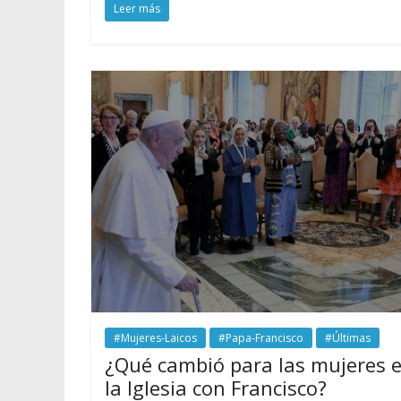
Leer más
#Mujeres-Laicos
#Papa-Francisco
#Últimas
¿Qué cambió para las mujeres 
la Iglesia con Francisco?