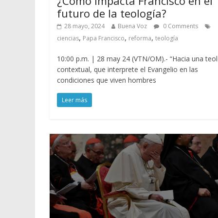
¿Cómo impacta Francisco en el
futuro de la teología?
28 mayo, 2024
Buena Voz
0 Comments
,
,
,
ciencias
Papa Francisco
reforma
teología
10:00 p.m. | 28 may 24 (VTN/OM).- “Hacia una teol
contextual, que interprete el Evangelio en las
condiciones que viven hombres
Leer más