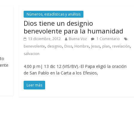
Números, estadísticas y análisis
Dios tiene un designio
benevolente para la humanidad
13 diciembre, 2012
Buena Voz
1 Comentario
,
,
,
,
,
,
,
benevolente
designio
Dios
Hombre
Jesus
plan
revelación
salvacion
nto
mente
4.00 p m| 13 dic 12 (VIS/BV).-El Papa eligió la oración
de San Pablo en la Carta a los Efesios,
Leer más