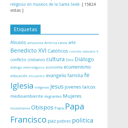
religioso en museos de la Santa Sede
[ 15824
vistas ]
Etiquetas
Abusos
arte
amazonía
América Latina
Benedicto XVI
Católicos
concilio vaticano II
cultura
Diálogo
conflicto
cristianos
Dios
ecumenismo
economía
diálogo interreligioso
fe
evangelio
familia
educación
encuentro
Iglesia
Jesus
laicos
jovenes
indígenas
Mujeres
medioambiente
migrantes
Papa
Obispos
Papa
musulmanes
Francisco
politica
paz
pobres