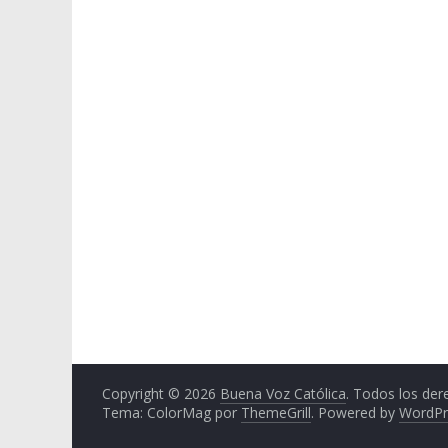
Copyright © 2026
Buena Voz Católica
. Todos los der
Tema: ColorMag por
ThemeGrill
. Powered by
WordPr