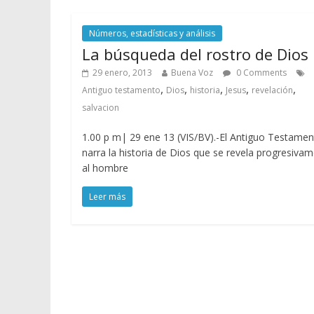
Números, estadísticas y análisis
La búsqueda del rostro de Dios
29 enero, 2013
Buena Voz
0 Comments
,
,
,
,
,
Antiguo testamento
Dios
historia
Jesus
revelación
salvacion
1.00 p m| 29 ene 13 (VIS/BV).-El Antiguo Testame
narra la historia de Dios que se revela progresiva
al hombre
Leer más