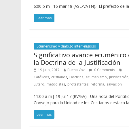
6:00 p m| 16 mar 18 (ASE/VATN).- El prefecto de la
Leer más
Ecumenismo y diálogo interreligioso
Significativo avance ecuménico
la Doctrina de la Justificación
19 julio, 2017
Buena Voz
0 Comments
,
,
,
,
Católicos
cristianos
Doctrina
ecumenismo
justificación
,
,
,
,
Lutero
metodistas
protestantes
reforma
salvacion
11:00 a m| 19 jul 17 (RV/BV).- Una nota del Pontifi
Consejo para la Unidad de los Cristianos destaca l
Leer más