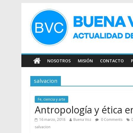
NOSOTROS
MISIÓN
CONTACTO
salvacion
Fe, ciencia y arte
Antropología y ética en
16 marzo, 2018
Buena Voz
0 Comments
salvacion