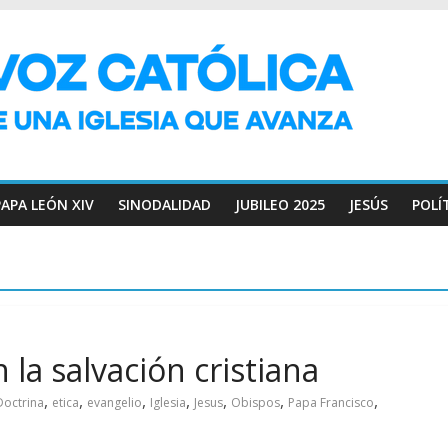
PAPA LEÓN XIV
SINODALIDAD
JUBILEO 2025
JESÚS
POLÍ
 la salvación cristiana
,
,
,
,
,
,
,
Doctrina
etica
evangelio
Iglesia
Jesus
Obispos
Papa Francisco