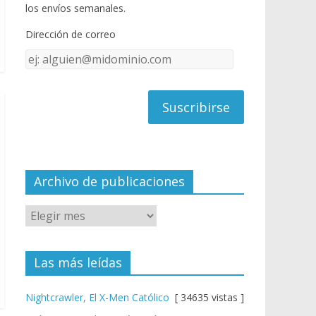
o
u
los envíos semanales.
o
b
Dirección de correo
k
e
Dirección
C
de
h
correo
a
n
n
el
Archivo de publicaciones
Las más leídas
Nightcrawler, El X-Men Católico
[ 34635 vistas ]