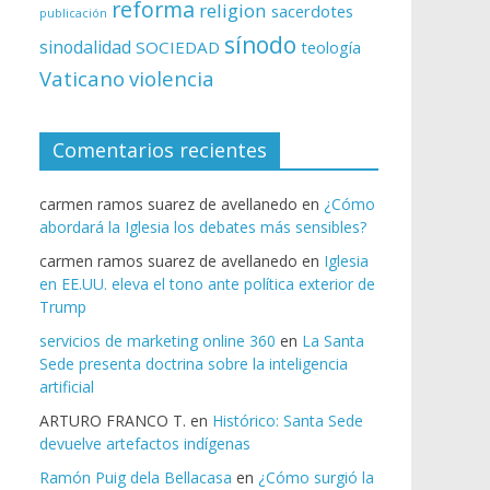
reforma
religion
sacerdotes
publicación
sínodo
sinodalidad
SOCIEDAD
teología
Vaticano
violencia
Comentarios recientes
carmen ramos suarez de avellanedo
en
¿Cómo
abordará la Iglesia los debates más sensibles?
carmen ramos suarez de avellanedo
en
Iglesia
en EE.UU. eleva el tono ante política exterior de
Trump
servicios de marketing online 360
en
La Santa
Sede presenta doctrina sobre la inteligencia
artificial
ARTURO FRANCO T.
en
Histórico: Santa Sede
devuelve artefactos indígenas
Ramón Puig dela Bellacasa
en
¿Cómo surgió la