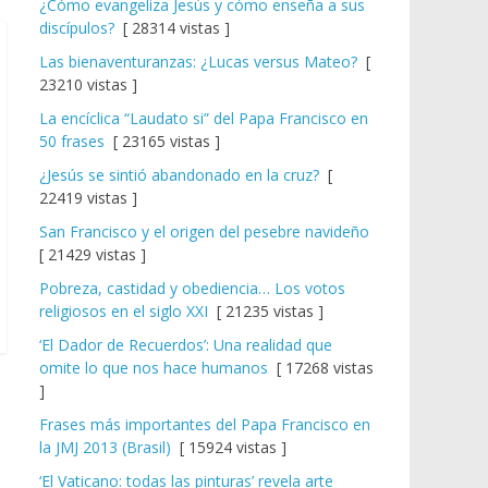
¿Cómo evangeliza Jesús y cómo enseña a sus
discípulos?
[ 28314 vistas ]
Las bienaventuranzas: ¿Lucas versus Mateo?
[
23210 vistas ]
La encíclica “Laudato si” del Papa Francisco en
50 frases
[ 23165 vistas ]
¿Jesús se sintió abandonado en la cruz?
[
22419 vistas ]
San Francisco y el origen del pesebre navideño
[ 21429 vistas ]
Pobreza, castidad y obediencia… Los votos
religiosos en el siglo XXI
[ 21235 vistas ]
‘El Dador de Recuerdos’: Una realidad que
omite lo que nos hace humanos
[ 17268 vistas
]
Frases más importantes del Papa Francisco en
la JMJ 2013 (Brasil)
[ 15924 vistas ]
‘El Vaticano: todas las pinturas’ revela arte