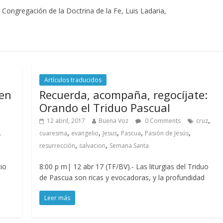
 Congregación de la Doctrina de la Fe, Luis Ladaria,
Artículos traducidos
 en
Recuerda, acompaña, regocíjate:
Orando el Triduo Pascual
,
12 abril, 2017
Buena Voz
0 Comments
cruz
,
,
,
,
,
,
cuaresma
evangelio
Jesus
Pascua
Pasión de Jesús
,
,
resurrección
salvacion
Semana Santa
cio
8:00 p m| 12 abr 17 (TF/BV).- Las liturgias del Triduo
a
de Pascua son ricas y evocadoras, y la profundidad
Leer más