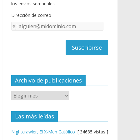
o
u
los envíos semanales.
o
b
Dirección de correo
k
e
Dirección
C
de
h
correo
a
n
n
el
Archivo de publicaciones
Las más leídas
Nightcrawler, El X-Men Católico
[ 34635 vistas ]