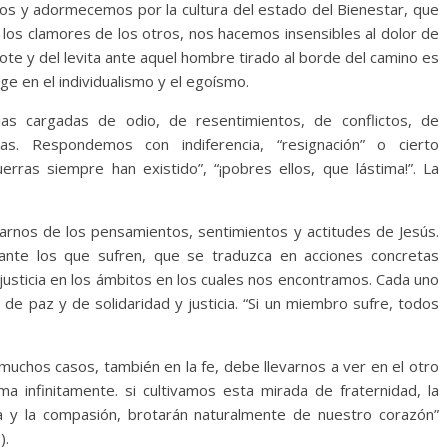
mos y adormecemos por la cultura del estado del Bienestar, que
los clamores de los otros, nos hacemos insensibles al dolor de
ote y del levita ante aquel hombre tirado al borde del camino es
e en el individualismo y el egoísmo.
s cargadas de odio, de resentimientos, de conflictos, de
as. Respondemos con indiferencia, “resignación” o cierto
erras siempre han existido”, “¡pobres ellos, que lástima!”. La
enarnos de los pensamientos, sentimientos y actitudes de Jesús.
ante los que sufren, que se traduzca en acciones concretas
 justicia en los ámbitos en los cuales nos encontramos. Cada uno
e de paz y de solidaridad y justicia. “Si un miembro sufre, todos
uchos casos, también en la fe, debe llevarnos a ver en el otro
a infinitamente. si cultivamos esta mirada de fraternidad, la
rdia y la compasión, brotarán naturalmente de nuestro corazón”
).