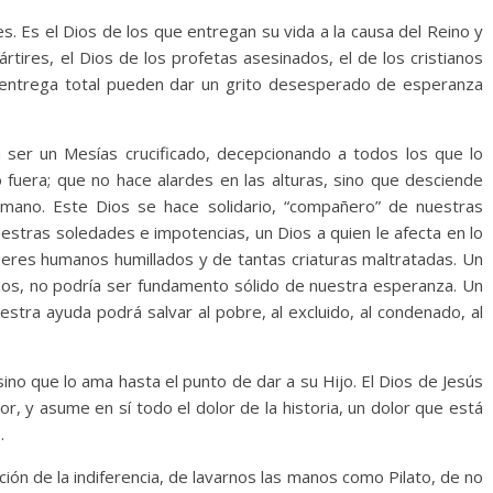
es. Es el Dios de los que entregan su vida a la causa del Reino y
ártires, el Dios de los profetas asesinados, el de los cristianos
a entrega total pueden dar un grito desesperado de esperanza
 ser un Mesías crucificado, decepcionando a todos los que lo
 fuera; que no hace alardes en las alturas, sino que desciende
umano. Este Dios se hace solidario, “compañero” de nuestras
estras soledades e impotencias, un Dios a quien le afecta en lo
seres humanos humillados y de tantas criaturas maltratadas. Un
rnos, no podría ser fundamento sólido de nuestra esperanza. Un
stra ayuda podrá salvar al pobre, al excluido, al condenado, al
ino que lo ama hasta el punto de dar a su Hijo. El Dios de Jesús
r, y asume en sí todo el dolor de la historia, un dolor que está
.
ción de la indiferencia, de lavarnos las manos como Pilato, de no