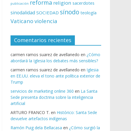
reforma
religion
sacerdotes
publicación
sínodo
sinodalidad
SOCIEDAD
teología
Vaticano
violencia
Comentarios recientes
carmen ramos suarez de avellanedo
en
¿Cómo
abordará la Iglesia los debates más sensibles?
carmen ramos suarez de avellanedo
en
Iglesia
en EE.UU. eleva el tono ante política exterior de
Trump
servicios de marketing online 360
en
La Santa
Sede presenta doctrina sobre la inteligencia
artificial
ARTURO FRANCO T.
en
Histórico: Santa Sede
devuelve artefactos indígenas
Ramón Puig dela Bellacasa
en
¿Cómo surgió la