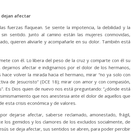
 dejan afectar
as fuerzas flaquean. Se siente la impotencia, la debilidad y la
 sin sentido. Junto al camino están las mujeres conmovidas,
ado, quieren aliviarle y acompañarle en su dolor. También está
mete con él. Lo libera del peso de la cruz y comparte con él su
, dejarnos afectar e indignarnos por el dolor de los hermanos,
 hace volver la mirada hacia el hermano, mirar “no ya solo con
ctiva de Jesucristo” (DCE 18); mirar con amor y con compasión,
”. Es Dios quien de nuevo nos está preguntando: “¿dónde está
 ensimismamiento que nos anestesia ante el dolor de aquellos que
e esta crisis económica y de valores.
or dejarse afectar, saberse reclamado, amonestado, frágil,
e los gemidos y los clamores de los excluidos socialmente, de
esús se deja afectar, sus sentidos se abren, para poder percibir