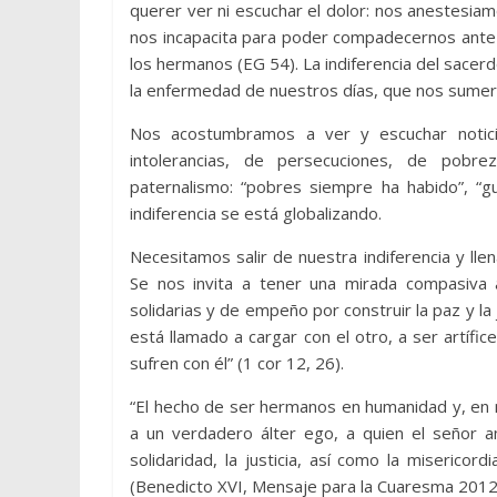
querer ver ni escuchar el dolor: nos anestesia
nos incapacita para poder compadecernos ante 
los hermanos (EG 54). La indiferencia del sacerd
la enfermedad de nuestros días, que nos sumerg
Nos acostumbramos a ver y escuchar noticia
intolerancias, de persecuciones, de pobrez
paternalismo: “pobres siempre ha habido”, “gu
indiferencia se está globalizando.
Necesitamos salir de nuestra indiferencia y ll
Se nos invita a tener una mirada compasiva 
solidarias y de empeño por construir la paz y la
está llamado a cargar con el otro, a ser artífic
sufren con él” (1 cor 12, 26).
“El hecho de ser hermanos en humanidad y, en m
a un verdadero álter ego, a quien el señor am
solidaridad, la justicia, así como la miserico
(Benedicto XVI, Mensaje para la Cuaresma 2012