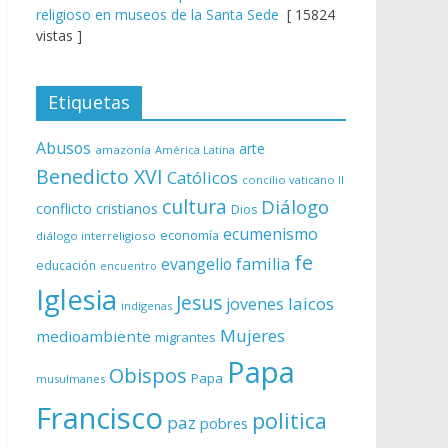
religioso en museos de la Santa Sede
[ 15824
vistas ]
Etiquetas
Abusos
arte
amazonía
América Latina
Benedicto XVI
Católicos
concilio vaticano II
cultura
Diálogo
conflicto
cristianos
Dios
ecumenismo
economía
diálogo interreligioso
fe
evangelio
familia
educación
encuentro
Iglesia
Jesus
laicos
jovenes
indígenas
Mujeres
medioambiente
migrantes
Papa
Obispos
Papa
musulmanes
Francisco
politica
paz
pobres