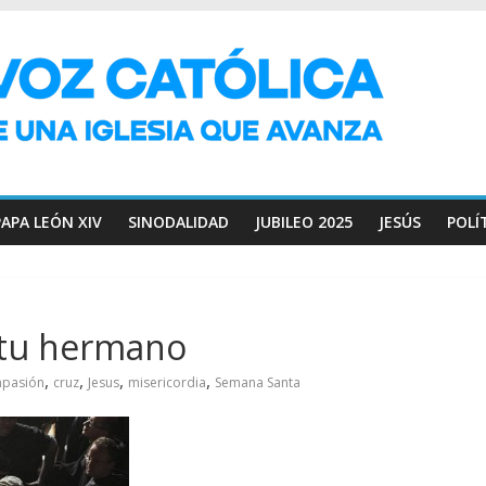
PAPA LEÓN XIV
SINODALIDAD
JUBILEO 2025
JESÚS
POLÍ
a tu hermano
,
,
,
,
pasión
cruz
Jesus
misericordia
Semana Santa