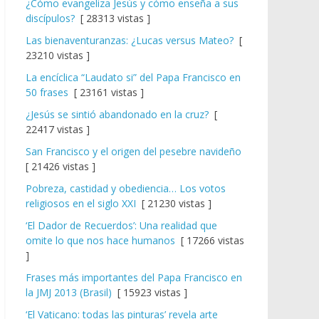
¿Cómo evangeliza Jesús y cómo enseña a sus
discípulos?
[ 28313 vistas ]
Las bienaventuranzas: ¿Lucas versus Mateo?
[
23210 vistas ]
La encíclica “Laudato si” del Papa Francisco en
50 frases
[ 23161 vistas ]
¿Jesús se sintió abandonado en la cruz?
[
22417 vistas ]
San Francisco y el origen del pesebre navideño
[ 21426 vistas ]
Pobreza, castidad y obediencia… Los votos
religiosos en el siglo XXI
[ 21230 vistas ]
‘El Dador de Recuerdos’: Una realidad que
omite lo que nos hace humanos
[ 17266 vistas
]
Frases más importantes del Papa Francisco en
la JMJ 2013 (Brasil)
[ 15923 vistas ]
‘El Vaticano: todas las pinturas’ revela arte