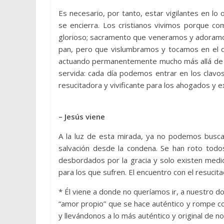
Es necesario, por tanto, estar vigilantes en lo 
se encierra. Los cristianos vivimos porque co
glorioso; sacramento que veneramos y adoramos
pan, pero que vislumbramos y tocamos en el qu
actuando permanentemente mucho más allá de n
servida: cada día podemos entrar en los clavo
resucitadora y vivificante para los ahogados y exc
– Jesús viene
A la luz de esta mirada, ya no podemos buscar 
salvación desde la condena. Se han roto todo
desbordados por la gracia y solo existen medi
para los que sufren. El encuentro con el resucit
* Él viene a donde no queríamos ir, a nuestro do
“amor propio” que se hace auténtico y rompe co
y llevándonos a lo más auténtico y original de 