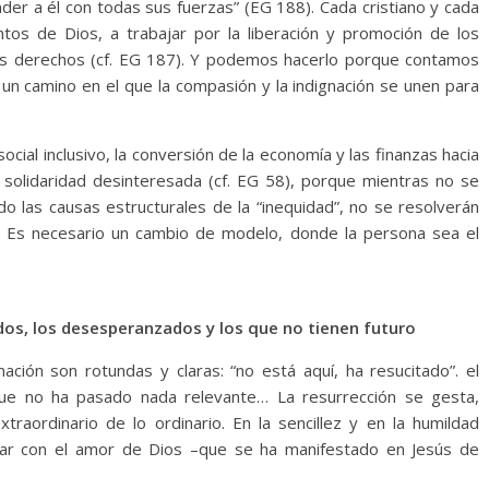
nder a él con todas sus fuerzas” (EG 188). Cada cristiano y cada
os de Dios, a trabajar por la liberación y promoción de los
us derechos (cf. EG 187). Y podemos hacerlo porque contamos
s un camino en el que la compasión y la indignación se unen para
cial inclusivo, la conversión de la economía y las finanzas hacia
solidaridad desinteresada (cf. EG 58), porque mientras no se
o las causas estructurales de la “inequidad”, no se resolverán
. Es necesario un cambio de modelo, donde la persona sea el
uídos, los desesperanzados y los que no tienen futuro
mación son rotundas y claras: “no está aquí, ha resucitado”. el
que no ha pasado nada relevante… La resurrección se gesta,
xtraordinario de lo ordinario. En la sencillez y en la humildad
bar con el amor de Dios –que se ha manifestado en Jesús de