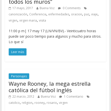
todos los muros”
17 mayo, 2017
Buena Voz
0 Comments
,
,
,
,
,
,
canonización
Conferencia
enfermedades
oracion
paz
viaje
,
,
virgen
virgen maria
visita
11:00 p m| 17 may 17 (LN/VN/BV).- Veinticuatro horas
puede ser poco tiempo para algunos y mucho para otros.
Lo que sí
Leer más
Personajes
Wayne Rooney, la mega estrella
católica del fútbol inglés
22 marzo, 2012
Buena Voz
1 Comentario
,
,
,
,
catolico
religion
rooney
rosario
virgen