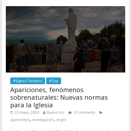
#Signos-Tiempos
#Top
Apariciones, fenómenos
sobrenaturales: Nuevas normas
para la Iglesia
22 mayo, 2024
Buena Voz
0 Comments
,
,
apariciones
investigación
virgen