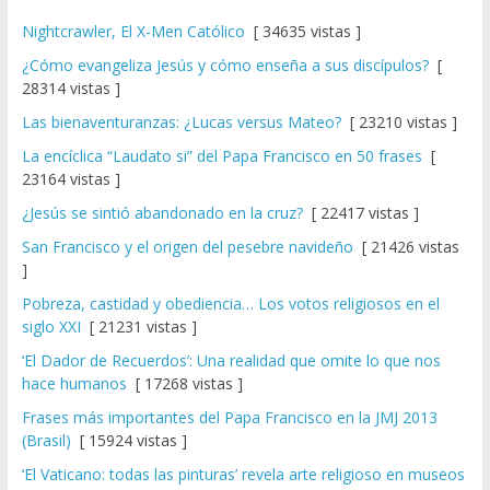
Nightcrawler, El X-Men Católico
[ 34635 vistas ]
¿Cómo evangeliza Jesús y cómo enseña a sus discípulos?
[
28314 vistas ]
Las bienaventuranzas: ¿Lucas versus Mateo?
[ 23210 vistas ]
La encíclica “Laudato si” del Papa Francisco en 50 frases
[
23164 vistas ]
¿Jesús se sintió abandonado en la cruz?
[ 22417 vistas ]
San Francisco y el origen del pesebre navideño
[ 21426 vistas
]
Pobreza, castidad y obediencia… Los votos religiosos en el
siglo XXI
[ 21231 vistas ]
‘El Dador de Recuerdos’: Una realidad que omite lo que nos
hace humanos
[ 17268 vistas ]
Frases más importantes del Papa Francisco en la JMJ 2013
(Brasil)
[ 15924 vistas ]
‘El Vaticano: todas las pinturas’ revela arte religioso en museos