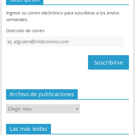
b
er
T
Ingrese su correo electrónico para suscribirse a los envíos
o
u
semanales.
o
b
Dirección de correo
k
e
Dirección
C
de
h
correo
a
n
n
el
Archivo de publicaciones
Las más leídas