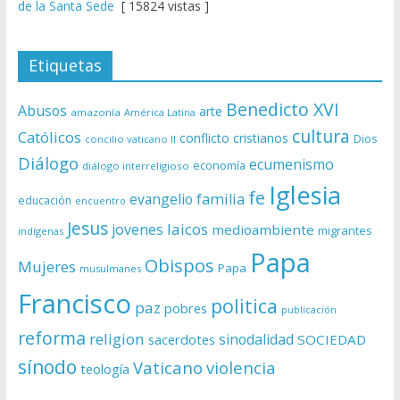
de la Santa Sede
[ 15824 vistas ]
Etiquetas
Benedicto XVI
Abusos
arte
amazonía
América Latina
cultura
Católicos
conflicto
cristianos
Dios
concilio vaticano II
Diálogo
ecumenismo
economía
diálogo interreligioso
Iglesia
fe
evangelio
familia
educación
encuentro
Jesus
laicos
jovenes
medioambiente
migrantes
indígenas
Papa
Obispos
Mujeres
Papa
musulmanes
Francisco
politica
paz
pobres
publicación
reforma
religion
sinodalidad
sacerdotes
SOCIEDAD
sínodo
Vaticano
violencia
teología