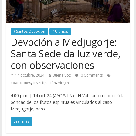
#Santos-Devoción
#Últimas
Devoción a Medjugorje:
Santa Sede da luz verde,
con observaciones
14 octubre, 2024
Buena Voz
0 Comments
,
,
apariciones
investigación
virgen
4:00 p.m. | 14 oct 24 (AYO/VTN).- El Vaticano reconoció la
bondad de los frutos espirituales vinculados al caso
Medjugorje, pero
Leer más