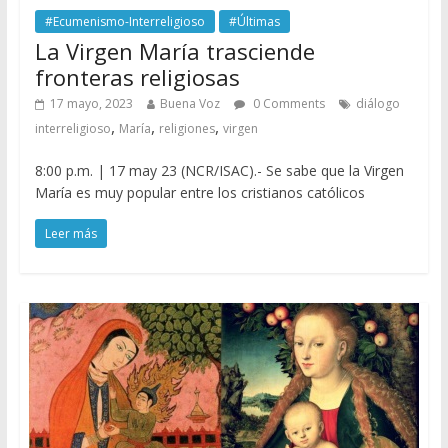
#Ecumenismo-Interreligioso
#Últimas
La Virgen María trasciende
fronteras religiosas
17 mayo, 2023
Buena Voz
0 Comments
diálogo
,
,
,
interreligioso
María
religiones
virgen
8:00 p.m. | 17 may 23 (NCR/ISAC).- Se sabe que la Virgen
María es muy popular entre los cristianos católicos
Leer más