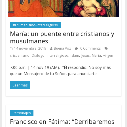
#Ecumenismo-Interreligioso
María: un puente entre cristianos y
musulmanes
14 noviembre, 2019
Buena Voz
0 Comments
,
,
,
,
,
,
cristianismo
Diálogo
interreligioso
islam
Jesus
María
virgen
7:00 p.m. | 14 nov 19 (AM).- “Él respondió: No soy más
que un Mensajero de tu Señor, para anunciarte
Leer más
Personajes
Francisco en Fátima: “Derribaremos