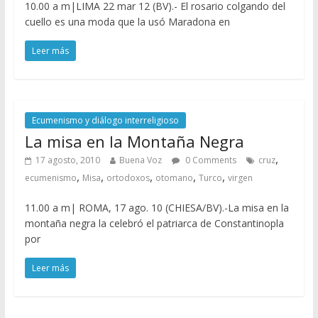
10.00 a m|LIMA 22 mar 12 (BV).- El rosario colgando del
cuello es una moda que la usó Maradona en
Leer más
Ecumenismo y diálogo interreligioso
La misa en la Montaña Negra
,
17 agosto, 2010
Buena Voz
0 Comments
cruz
,
,
,
,
,
ecumenismo
Misa
ortodoxos
otomano
Turco
virgen
11.00 a m| ROMA, 17 ago. 10 (CHIESA/BV).-La misa en la
montaña negra la celebró el patriarca de Constantinopla
por
Leer más