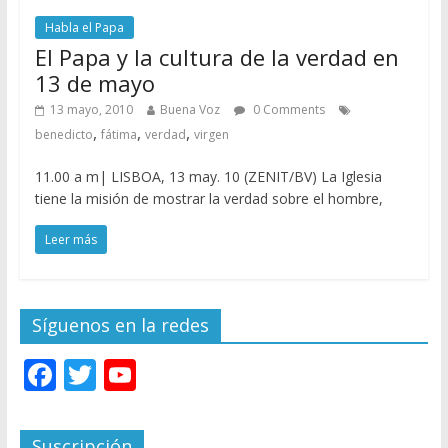
Habla el Papa
El Papa y la cultura de la verdad en
13 de mayo
13 mayo, 2010
Buena Voz
0 Comments
,
,
,
benedicto
fátima
verdad
virgen
11.00 a m| LISBOA, 13 may. 10 (ZENIT/BV) La Iglesia
tiene la misión de mostrar la verdad sobre el hombre,
Leer más
Síguenos en la redes
F
T
Y
ac
w
o
e
itt
u
Suscripción