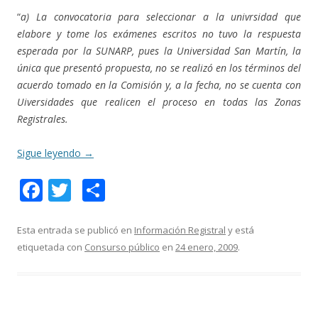
“
a) La convocatoria para seleccionar a la univrsidad que
elabore y tome los exámenes escritos no tuvo la respuesta
esperada por la SUNARP, pues la Universidad San Martín, la
única que presentó propuesta, no se realizó en los términos del
acuerdo tomado en la Comisión y, a la fecha, no se cuenta con
Uiversidades que realicen el proceso en todas las Zonas
Registrales.
Sigue leyendo
→
F
T
C
ac
w
o
e
itt
m
Esta entrada se publicó en
Información Registral
y está
etiquetada con
Consurso público
en
24 enero, 2009
.
b
er
p
o
ar
o
ti