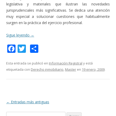
legislativa y materiales que ilustran las novedades
jurisprudenciales más significativas. Se dedica una atención
muy especial a solucionar cuestiones que habitualmente
surgen en la práctica del ejercicio profesional.
Sigue leyendo
→
F
T
C
ac
w
o
e
itt
m
Esta entrada se publicó en
Información Registral
y está
etiquetada con
Derecho inmobiliario
,
Master
en
19 enero, 2009
.
b
er
p
o
ar
o
ti
k
r
Navegación
←
Entradas más antiguas
de
B