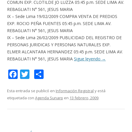
COMUN EXP. CLOTILDE JO LUZZA 05:45 p.m. SEDE LIMA AV.
REBAGLIATI N° 561, JESUS MARIA
IX – Sede Lima 19/02/2009 COMPRA VENTA DE PREDIOS
EXP. ROCIO PEÑA FUENTES 05:45 p.m. SEDE LIMA AV.
REBAGLIATI N° 561, JESUS MARIA
IX – Sede Lima 26/02/2009 PUBLICIDAD DEL REGISTRO DE
PERSONAS JURIDICAS Y PERSONAS NATURALES EXP.
ELMER ALCANTARA HERNANDEZ 05:45 p.m. SEDE LIMA AV.
REBAGLIATI N° 561, JESUS MARIA
Sigue leyendo
→
F
T
C
ac
w
o
e
itt
m
Esta entrada se publicó en
Información Registral
y está
etiquetada con
Agenda Sunarp
en
13 febrero, 2009
.
b
er
p
o
ar
o
ti
k
r