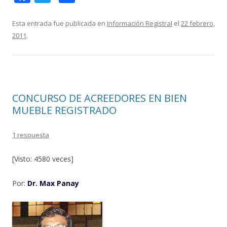
ac
w
o
e
itt
m
Esta entrada fue publicada en
Información Registral
el
22 febrero,
2011
.
b
er
p
o
ar
o
ti
k
r
CONCURSO DE ACREEDORES EN BIEN
MUEBLE REGISTRADO
1 respuesta
[Visto: 4580 veces]
Por:
Dr. Max Panay