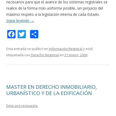
necesarios para que el avance de los sistemas registrales se
realice de la forma más uniforme posible, sin perjuicio del
máximo respeto a la legislación interna de cada Estado.
Sigue leyendo
→
F
T
C
ac
w
o
e
itt
m
Esta entrada se publicó en
Información Registral
y está
etiquetada con
Derecho Registral
en
21 enero, 2009
.
b
er
p
o
ar
o
ti
k
r
MASTER EN DERECHO INMOBILIARIO,
URBANÍSTICO Y DE LA EDIFICACIÓN
Deja una respuesta