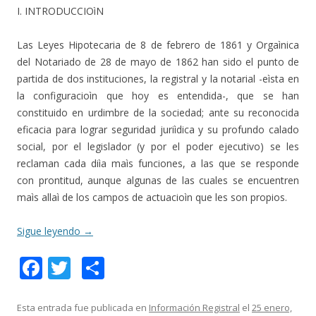
I. INTRODUCCIOìN
Las Leyes Hipotecaria de 8 de febrero de 1861 y Orgaìnica
del Notariado de 28 de mayo de 1862 han sido el punto de
partida de dos instituciones, la registral y la notarial -eìsta en
la configuracioìn que hoy es entendida-, que se han
constituido en urdimbre de la sociedad; ante su reconocida
eficacia para lograr seguridad juriìdica y su profundo calado
social, por el legislador (y por el poder ejecutivo) se les
reclaman cada diìa maìs funciones, a las que se responde
con prontitud, aunque algunas de las cuales se encuentren
maìs allaì de los campos de actuacioìn que les son propios.
Sigue leyendo
→
F
T
C
ac
w
o
e
itt
m
Esta entrada fue publicada en
Información Registral
el
25 enero,