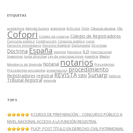
ETIQUETAS
academica
Agenda Sunarp
argentina
Artículos
Chile
Cláusula abusiva
CNL
Cofopri
Colegio de Registradores
Colegio de notarios
Concurso público
Construcción
Consurso público
curso
Derecho inmobiliario
Derecho Registral
Diplomados
Directivas
España
Doctrina
ILD
eventos
Hipoteca
Internacional
Invasiones
Junta directiva
Ley de expropiaciones
maestria
Master
notarios
Notarial
Ministerio de Vivienda
Precedentes
procedimiento
Precedentes vinculantes
presentacion
REVISTA
Sunarp
Registradores
registral
SBN
Talleres
Tribunal Registral
vivienda
TOP 5
II CURSO DE PREPARACIÓN – CONCURSO PÚBLICO A
NIVEL NACIONAL ACCESO A LA FUNCIÓN REGISTRAL
PUCP: POST TÍTULO EN DERECHO CIVIL PATRIMONIAL