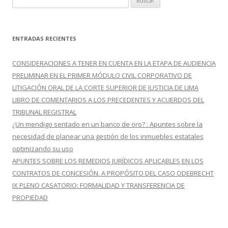
entradas
u
s
c
ENTRADAS RECIENTES
a
r
CONSIDERACIONES A TENER EN CUENTA EN LA ETAPA DE AUDIENCIA
:
PRELIMINAR EN EL PRIMER MÓDULO CIVIL CORPORATIVO DE
LITIGACIÓN ORAL DE LA CORTE SUPERIOR DE JUSTICIA DE LIMA
LIBRO DE COMENTARIOS A LOS PRECEDENTES Y ACUERDOS DEL
TRIBUNAL REGISTRAL
¿Un mendigo sentado en un banco de oro? : Apuntes sobre la
necesidad de planear una gestión de los inmuebles estatales
optimizando su uso
APUNTES SOBRE LOS REMEDIOS JURÍDICOS APLICABLES EN LOS
CONTRATOS DE CONCESIÓN. A PROPÓSITO DEL CASO ODEBRECHT
IX PLENO CASATORIO: FORMALIDAD Y TRANSFERENCIA DE
PROPIEDAD