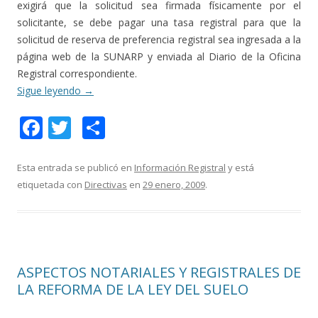
exigirá que la solicitud sea firmada físicamente por el
solicitante, se debe pagar una tasa registral para que la
solicitud de reserva de preferencia registral sea ingresada a la
página web de la SUNARP y enviada al Diario de la Oficina
Registral correspondiente.
Sigue leyendo
→
F
T
C
ac
w
o
e
itt
m
Esta entrada se publicó en
Información Registral
y está
etiquetada con
Directivas
en
29 enero, 2009
.
b
er
p
o
ar
o
ti
k
r
ASPECTOS NOTARIALES Y REGISTRALES DE
LA REFORMA DE LA LEY DEL SUELO