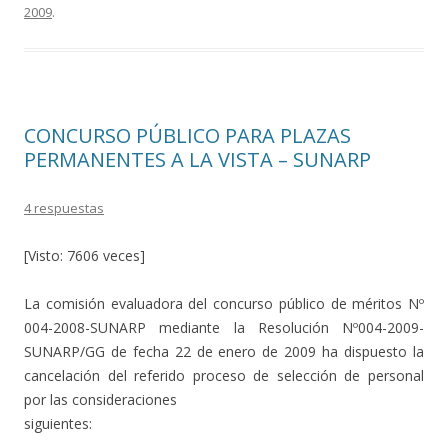
2009
.
b
er
p
o
ar
o
ti
k
r
CONCURSO PÚBLICO PARA PLAZAS
PERMANENTES A LA VISTA – SUNARP
4 respuestas
[Visto: 7606 veces]
La comisión evaluadora del concurso público de méritos Nº
004-2008-SUNARP mediante la Resolución Nº004-2009-
SUNARP/GG de fecha 22 de enero de 2009 ha dispuesto la
cancelación del referido proceso de selección de personal
por las consideraciones
siguientes: