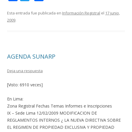
ac
w
o
e
itt
m
Esta entrada fue publicada en
Información Registral
el
17 junio,
2009
.
b
er
p
o
ar
o
ti
k
r
AGENDA SUNARP
Deja una respuesta
[Visto: 6910 veces]
En Lima:
Zona Registral Fechas Temas Informes e Inscripciones
IX – Sede Lima 12/02/2009 MODIFICACION DE
REGLAMENTOS INTERNOS ¿ LA NUEVA DIRECTIVA SOBRE
EL REGIMEN DE PROPIEDAD EXCLUSIVA Y PROPIEDAD