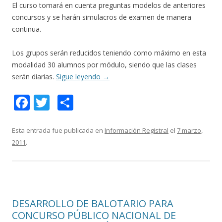
El curso tomará en cuenta preguntas modelos de anteriores
concursos y se harán simulacros de examen de manera
continua.
Los grupos serán reducidos teniendo como máximo en esta
modalidad 30 alumnos por módulo, siendo que las clases
serán diarias.
Sigue leyendo
→
F
T
C
ac
w
o
e
itt
m
Esta entrada fue publicada en
Información Registral
el
7 marzo,
2011
.
b
er
p
o
ar
o
ti
k
r
DESARROLLO DE BALOTARIO PARA
CONCURSO PÚBLICO NACIONAL DE