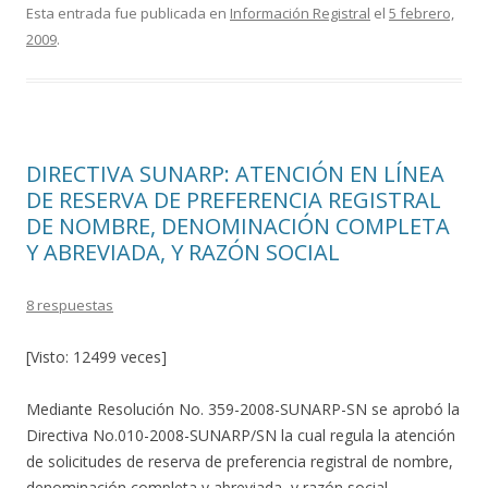
e
itt
m
Esta entrada fue publicada en
Información Registral
el
5 febrero,
2009
.
b
er
p
o
ar
o
ti
k
r
DIRECTIVA SUNARP: ATENCIÓN EN LÍNEA
DE RESERVA DE PREFERENCIA REGISTRAL
DE NOMBRE, DENOMINACIÓN COMPLETA
Y ABREVIADA, Y RAZÓN SOCIAL
8 respuestas
[Visto: 12499 veces]
Mediante Resolución No. 359-2008-SUNARP-SN se aprobó la
Directiva No.010-2008-SUNARP/SN la cual regula la atención
de solicitudes de reserva de preferencia registral de nombre,
denominación completa y abreviada, y razón social.