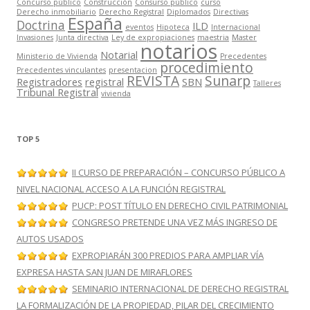
Concurso público
Construcción
Consurso público
curso
Derecho inmobiliario
Derecho Registral
Diplomados
Directivas
España
Doctrina
ILD
eventos
Hipoteca
Internacional
Invasiones
Junta directiva
Ley de expropiaciones
maestria
Master
notarios
Notarial
Ministerio de Vivienda
Precedentes
procedimiento
Precedentes vinculantes
presentacion
REVISTA
Sunarp
Registradores
registral
SBN
Talleres
Tribunal Registral
vivienda
TOP 5
II CURSO DE PREPARACIÓN – CONCURSO PÚBLICO A
NIVEL NACIONAL ACCESO A LA FUNCIÓN REGISTRAL
PUCP: POST TÍTULO EN DERECHO CIVIL PATRIMONIAL
CONGRESO PRETENDE UNA VEZ MÁS INGRESO DE
AUTOS USADOS
EXPROPIARÁN 300 PREDIOS PARA AMPLIAR VÍA
EXPRESA HASTA SAN JUAN DE MIRAFLORES
SEMINARIO INTERNACIONAL DE DERECHO REGISTRAL
LA FORMALIZACIÓN DE LA PROPIEDAD, PILAR DEL CRECIMIENTO