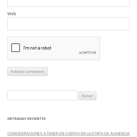
Web
B
u
s
c
ENTRADAS RECIENTES
a
r
CONSIDERACIONES A TENER EN CUENTA EN LA ETAPA DE AUDIENCIA