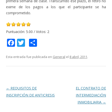
primera semana de clase. Transcurrido ese plazo, el retiro no
exime de los pagos a los que el participante se ha
comprometido.
Puntuación:
5.00
/ Votos:
2
F
T
C
ac
w
o
e
itt
m
Esta entrada fue publicada en
General
el
8 abril, 2011
.
b
er
p
o
ar
o
ti
k
r
Navegación
←
REQUISITOS DE
EL CONTRATO DE
de
INSCRIPCIÓN DE ANTICRESIS
INTERMEDIACIÓN
entradas
INMOBILIARIA
→