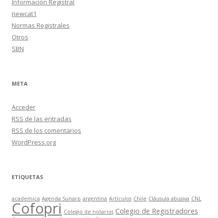
Información Registral
newcat1
Normas Registrales
Otros
SBN
META
Acceder
RSS
de las entradas
RSS
de los comentarios
WordPress.org
ETIQUETAS
academica
Agenda Sunarp
argentina
Artículos
Chile
Cláusula abusiva
CNL
Cofopri
Colegio de Registradores
Colegio de notarios