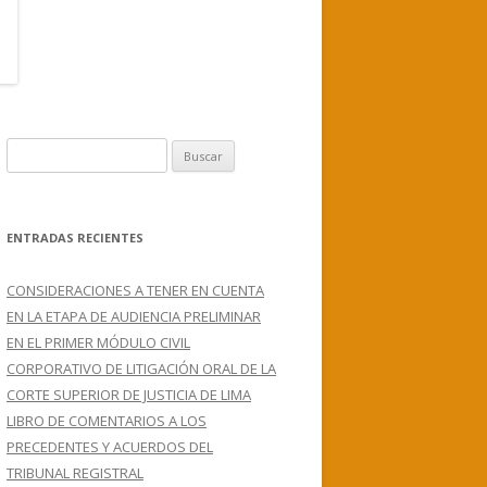
B
u
s
c
ENTRADAS RECIENTES
a
r
CONSIDERACIONES A TENER EN CUENTA
:
EN LA ETAPA DE AUDIENCIA PRELIMINAR
EN EL PRIMER MÓDULO CIVIL
CORPORATIVO DE LITIGACIÓN ORAL DE LA
CORTE SUPERIOR DE JUSTICIA DE LIMA
LIBRO DE COMENTARIOS A LOS
PRECEDENTES Y ACUERDOS DEL
TRIBUNAL REGISTRAL