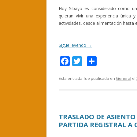
Hoy Sibayo es considerado como una a
quieran vivir una experiencia única 
actividades, desde alimentación hasta e
Sigue leyendo
→
F
T
C
ac
w
o
e
itt
m
Esta entrada fue publicada en
General
el
b
er
p
o
ar
o
ti
TRASLADO DE ASIENTO 
k
r
PARTIDA REGISTRAL A 