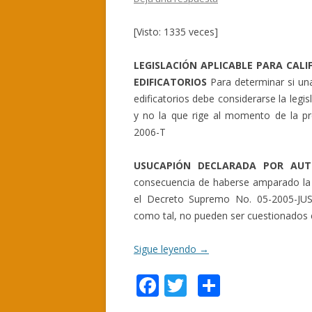
[Visto: 1335 veces]
LEGISLACIÓN APLICABLE PARA CALI
EDIFICATORIOS
Para determinar si una
edificatorios debe considerarse la legis
y no la que rige al momento de la pres
2006-T
USUCAPIÓN DECLARADA POR AUT
consecuencia de haberse amparado la s
el Decreto Supremo No. 05-2005-JUS,
como tal, no pueden ser cuestionados e
Sigue leyendo
→
F
T
C
ac
w
o