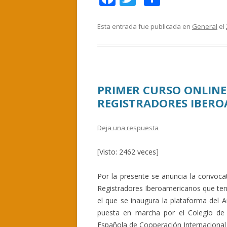
ac
w
o
e
itt
m
Esta entrada fue publicada en
General
el
b
er
p
o
ar
o
ti
PRIMER CURSO ONLINE
k
r
REGISTRADORES IBER
Deja una respuesta
[Visto: 2462 veces]
Por la presente se anuncia la convoca
Registradores Iberoamericanos que tend
el que se inaugura la plataforma del A
puesta en marcha por el Colegio de
Española de Cooperación Internacional 