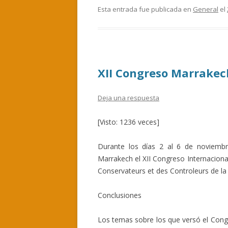
e
itt
m
Esta entrada fue publicada en
General
el
b
er
p
o
ar
o
ti
XII Congreso Marrakec
k
r
Deja una respuesta
[Visto: 1236 veces]
Durante los días 2 al 6 de noviemb
Marrakech el XII Congreso Internaciona
Conservateurs et des Controleurs de la
Conclusiones
Los temas sobre los que versó el Congr