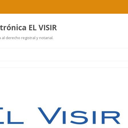
trónica EL VISIR
al derecho registral y notarial.
Ir
al
contenido