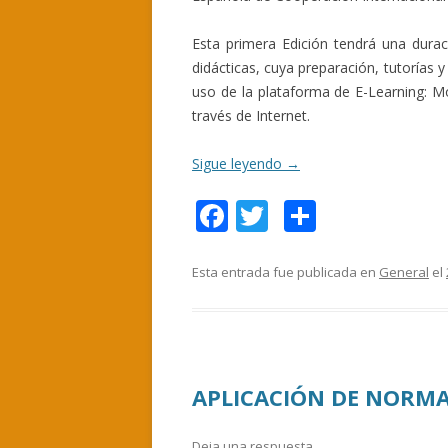
Esta primera Edición tendrá una dura
didácticas, cuya preparación, tutorías y
uso de la plataforma de E-Learning: Mo
través de Internet.
Sigue leyendo
→
F
T
C
ac
w
o
e
itt
m
Esta entrada fue publicada en
General
el
b
er
p
o
ar
o
ti
APLICACIÓN DE NORMA
k
r
Deja una respuesta