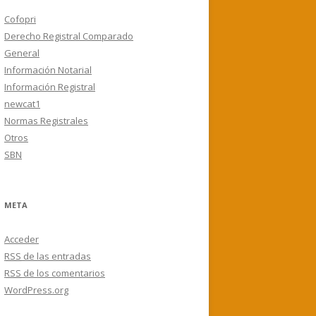
Cofopri
Derecho Registral Comparado
General
Información Notarial
Información Registral
newcat1
Normas Registrales
Otros
SBN
META
Acceder
RSS
de las entradas
RSS
de los comentarios
WordPress.org