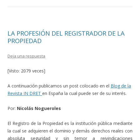
b
er
p
o
ar
o
ti
LA PROFESIÓN DEL REGISTRADOR DE LA
k
r
PROPIEDAD
Deja una respuesta
[Visto: 2079 veces]
A continuación publicamos un post colocado en el
Blog de la
Revista IN DRET
en España la cual puede ser de su interés.
Por:
Nicolás Nogueroles
El Registro de la Propiedad es la institución pública mediante
la cual se adquieren el dominio y demás derechos reales con
absoluta seguridad y sin temor a reivindicaciones