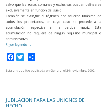
salvo que las zonas comunes y exclusivas puedan delinearse
exclusivamente en función del suelo.
También se extingue el régimen por acuerdo unánime de
todos los propietarios, en cuyo caso se procede a la
acumulación respectiva en la partida matriz. Esta
acumulación no requiere de ningún requisito municipal o
administrativo.
Sigue leyendo
→
F
T
C
ac
w
o
e
itt
m
Esta entrada fue publicada en
General
el
24 noviembre, 2009
.
b
er
p
o
ar
o
ti
JUBILACION PARA LAS UNIONES DE
k
r
HECHO