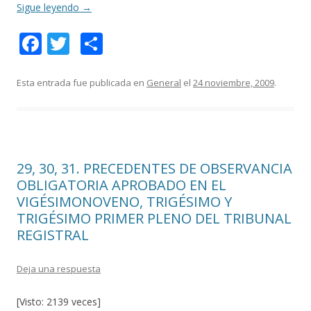
Sigue leyendo
→
F
T
C
ac
w
o
e
itt
m
Esta entrada fue publicada en
General
el
24 noviembre, 2009
.
b
er
p
o
ar
o
ti
29, 30, 31. PRECEDENTES DE OBSERVANCIA
k
r
OBLIGATORIA APROBADO EN EL
VIGÉSIMONOVENO, TRIGÉSIMO Y
TRIGÉSIMO PRIMER PLENO DEL TRIBUNAL
REGISTRAL
Deja una respuesta
[Visto: 2139 veces]