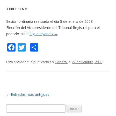
XXIX PLENO
Sesión ordinaria realizada el día 8 de enero de 2008.
Elección del Vicepresidente del Tribunal Registral para el
periodo 2008
Sigue leyendo
→
F
T
C
ac
w
o
e
itt
m
Esta entrada fue publicada en
General
el
22 noviembre, 2009
.
b
er
p
o
ar
o
ti
k
r
Navegación
←
Entradas más antiguas
de
B
entradas
u