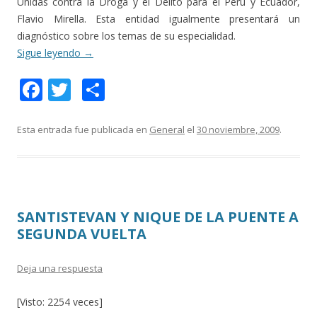
Unidas contra la Droga y el Delito para el Perú y Ecuador,
Flavio Mirella. Esta entidad igualmente presentará un
diagnóstico sobre los temas de su especialidad.
Sigue leyendo
→
F
T
C
ac
w
o
e
itt
m
Esta entrada fue publicada en
General
el
30 noviembre, 2009
.
b
er
p
o
ar
o
ti
SANTISTEVAN Y NIQUE DE LA PUENTE A
k
r
SEGUNDA VUELTA
Deja una respuesta
[Visto: 2254 veces]