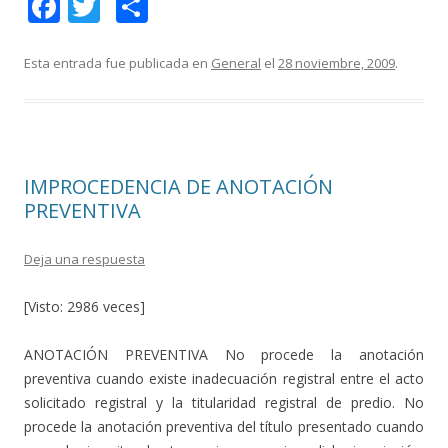
F
T
C
ac
w
o
e
itt
m
Esta entrada fue publicada en
General
el
28 noviembre, 2009
.
b
er
p
o
ar
o
ti
IMPROCEDENCIA DE ANOTACIÓN
k
r
PREVENTIVA
Deja una respuesta
[Visto: 2986 veces]
ANOTACIÓN PREVENTIVA No procede la anotación
preventiva cuando existe inadecuación registral entre el acto
solicitado registral y la titularidad registral de predio. No
procede la anotación preventiva del título presentado cuando