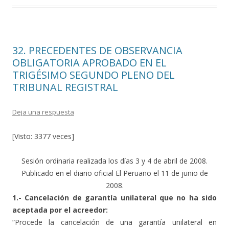
b
er
p
o
ar
o
ti
32. PRECEDENTES DE OBSERVANCIA
k
r
OBLIGATORIA APROBADO EN EL
TRIGÉSIMO SEGUNDO PLENO DEL
TRIBUNAL REGISTRAL
Deja una respuesta
[Visto: 3377 veces]
Sesión ordinaria realizada los días 3 y 4 de abril de 2008.
Publicado en el diario oficial El Peruano el 11 de junio de
2008.
1.- Cancelación de garantía unilateral que no ha sido
aceptada por el acreedor:
“Procede la cancelación de una garantía unilateral en