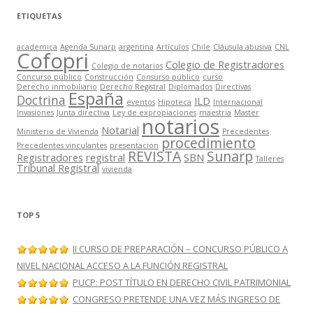
ETIQUETAS
academica
Agenda Sunarp
argentina
Artículos
Chile
Cláusula abusiva
CNL
Cofopri
Colegio de Registradores
Colegio de notarios
Concurso público
Construcción
Consurso público
curso
Derecho inmobiliario
Derecho Registral
Diplomados
Directivas
España
Doctrina
ILD
eventos
Hipoteca
Internacional
Invasiones
Junta directiva
Ley de expropiaciones
maestria
Master
notarios
Notarial
Ministerio de Vivienda
Precedentes
procedimiento
Precedentes vinculantes
presentacion
REVISTA
Sunarp
Registradores
registral
SBN
Talleres
Tribunal Registral
vivienda
TOP 5
II CURSO DE PREPARACIÓN – CONCURSO PÚBLICO A
NIVEL NACIONAL ACCESO A LA FUNCIÓN REGISTRAL
PUCP: POST TÍTULO EN DERECHO CIVIL PATRIMONIAL
CONGRESO PRETENDE UNA VEZ MÁS INGRESO DE