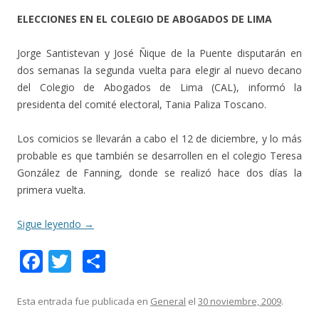
ELECCIONES EN EL COLEGIO DE ABOGADOS DE LIMA
Jorge Santistevan y José Ñique de la Puente disputarán en
dos semanas la segunda vuelta para elegir al nuevo decano
del Colegio de Abogados de Lima (CAL), informó la
presidenta del comité electoral, Tania Paliza Toscano.
Los comicios se llevarán a cabo el 12 de diciembre, y lo más
probable es que también se desarrollen en el colegio Teresa
González de Fanning, donde se realizó hace dos días la
primera vuelta.
Sigue leyendo
→
F
T
C
ac
w
o
e
itt
m
Esta entrada fue publicada en
General
el
30 noviembre, 2009
.