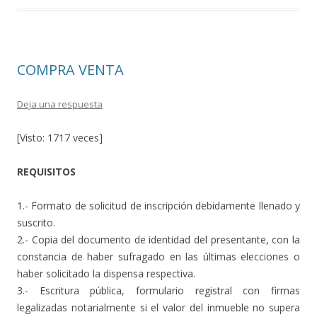
b
er
p
o
ar
o
ti
COMPRA VENTA
k
r
Deja una respuesta
[Visto: 1717 veces]
REQUISITOS
1.- Formato de solicitud de inscripción debidamente llenado y
suscrito.
2.- Copia del documento de identidad del presentante, con la
constancia de haber sufragado en las últimas elecciones o
haber solicitado la dispensa respectiva.
3.- Escritura pública, formulario registral con firmas
legalizadas notarialmente si el valor del inmueble no supera