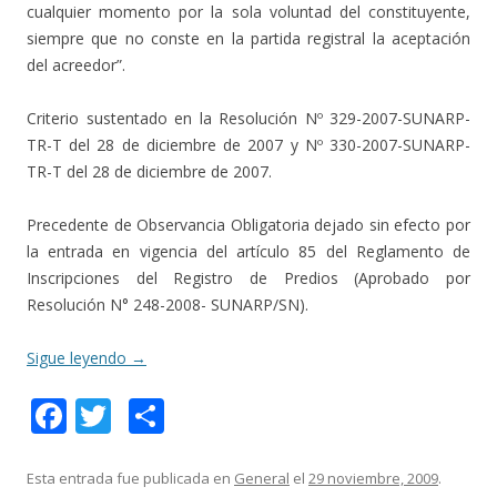
cualquier momento por la sola voluntad del constituyente,
siempre que no conste en la partida registral la aceptación
del acreedor”.
Criterio sustentado en la Resolución Nº 329-2007-SUNARP-
TR-T del 28 de diciembre de 2007 y Nº 330-2007-SUNARP-
TR-T del 28 de diciembre de 2007.
Precedente de Observancia Obligatoria dejado sin efecto por
la entrada en vigencia del artículo 85 del Reglamento de
Inscripciones del Registro de Predios (Aprobado por
Resolución N° 248-2008- SUNARP/SN).
Sigue leyendo
→
F
T
C
ac
w
o
e
itt
m
Esta entrada fue publicada en
General
el
29 noviembre, 2009
.