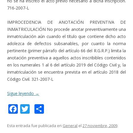
no se ha inscrito el acto previo necesario a dicha inscripción.
716-2007-L
IMPROCEDENCIA DE ANOTACIÓN PREVENTIVA DE
INMATRICULACIÓN No procede anotar preventivamente una
inmatriculación aún cuando el título que contiene dicho acto
adolezca de defectos subsanables, por cuanto la norma
pertinente (primer párrafo del artículo 66 del R.G.R.P.) limita la
anotación preventiva a aquellos actos inscribibles contenidos
en los numerales 1 al 6 del artículo 2019 del Código Civil y, la
inmatriculación se encuentra prevista en el artículo 2018 del
Código Civil. 321-2007-L
Sigue leyendo
→
F
T
C
ac
w
o
e
itt
m
Esta entrada fue publicada en
General
el
27 noviembre, 2009
.