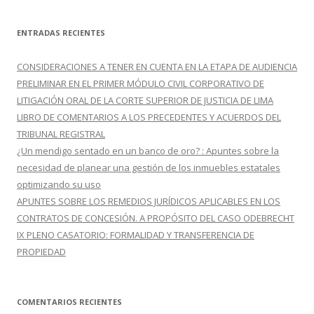
s
c
ENTRADAS RECIENTES
a
r
CONSIDERACIONES A TENER EN CUENTA EN LA ETAPA DE AUDIENCIA
:
PRELIMINAR EN EL PRIMER MÓDULO CIVIL CORPORATIVO DE
LITIGACIÓN ORAL DE LA CORTE SUPERIOR DE JUSTICIA DE LIMA
LIBRO DE COMENTARIOS A LOS PRECEDENTES Y ACUERDOS DEL
TRIBUNAL REGISTRAL
¿Un mendigo sentado en un banco de oro? : Apuntes sobre la
necesidad de planear una gestión de los inmuebles estatales
optimizando su uso
APUNTES SOBRE LOS REMEDIOS JURÍDICOS APLICABLES EN LOS
CONTRATOS DE CONCESIÓN. A PROPÓSITO DEL CASO ODEBRECHT
IX PLENO CASATORIO: FORMALIDAD Y TRANSFERENCIA DE
PROPIEDAD
COMENTARIOS RECIENTES