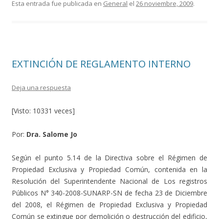
e
itt
m
Esta entrada fue publicada en
General
el
26 noviembre, 2009
.
b
er
p
o
ar
o
ti
EXTINCIÓN DE REGLAMENTO INTERNO
k
r
Deja una respuesta
[Visto: 10331 veces]
Por:
Dra. Salome Jo
Según el punto 5.14 de la Directiva sobre el Régimen de
Propiedad Exclusiva y Propiedad Común, contenida en la
Resolución del Superintendente Nacional de Los registros
Públicos N° 340-2008-SUNARP-SN de fecha 23 de Diciembre
del 2008, el Régimen de Propiedad Exclusiva y Propiedad
Común se extingue por demolición o destrucción del edificio,