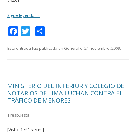
29451.
Sigue leyendo
→
F
T
C
ac
w
o
e
itt
m
Esta entrada fue publicada en
General
el
24 noviembre, 2009
.
b
er
p
o
ar
o
ti
MINISTERIO DEL INTERIOR Y COLEGIO DE
k
r
NOTARIOS DE LIMA LUCHAN CONTRA EL
TRÁFICO DE MENORES
1 respuesta
[Visto: 1761 veces]