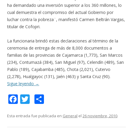
ha demandado una inversión superior a los 360 millones, lo
cual demuestra el compromiso del actual Gobierno por
luchar contra la pobreza¨, manifestó Carmen Beltrán Vargas,
titular de Cofopri.
La funcionaria brindó estas declaraciones al término de la
ceremonia de entrega de más de 8,000 documentos a
familias de las provincias de Cajamarca (1,773), San Marcos
(234), Contumazá (384), San Miguel (97), Celendín (489), San
Pablo (189), Cajabamba (485), Chota (2,021), Cutervo
(2,278), Hualgayoc (131), Jaén (463) y Santa Cruz (90).
Sigue leyendo
→
F
T
C
ac
w
o
e
itt
m
Esta entrada fue publicada en
General
el
26 noviembre, 2010
.
b
er
p