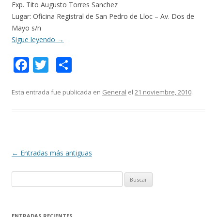
Exp. Tito Augusto Torres Sanchez
Lugar: Oficina Registral de San Pedro de Lloc – Av. Dos de
Mayo s/n
Sigue leyendo
→
F
T
C
ac
w
o
e
itt
m
Esta entrada fue publicada en
General
el
21 noviembre, 2010
.
b
er
p
o
ar
o
ti
k
r
Navegación
←
Entradas más antiguas
de
B
entradas
u
s
c
ENTRADAS RECIENTES