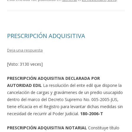
e
itt
m
b
er
p
o
ar
o
ti
PRESCRIPCIÓN ADQUISITIVA
k
r
Deja una respuesta
[Visto: 3130 veces]
PRESCRIPCIÓN ADQUISITIVA DECLARADA POR
AUTORIDAD EDIL
La resolución del ente edil que dispone la
cancelación de cargas y gravámenes de un predio usucapido
dentro del marco del Decreto Supremo No. 005-2005-JUS,
tiene eficacia en el Registro para levantar dichas medidas sin
necesidad de recurrir al Poder Judicial.
180-2006-T
PRESCRIPCIÓN ADQUISITIVA NOTARIAL
Constituye título