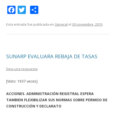
F
T
C
ac
w
o
e
itt
m
Esta entrada fue publicada en
General
el
30 noviembre, 2010
.
b
er
p
o
ar
o
ti
SUNARP EVALUARA REBAJA DE TASAS
k
r
Deja una respuesta
[Visto: 1937 veces]
ACCIONES. ADMINISTRACIÓN REGISTRAL ESPERA
TAMBIEN FLEXIBILIZAR SUS NORMAS SOBRE PERMISO DE
CONSTRUCCIÓN Y DECLARATO