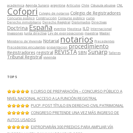
academica
Agenda Sunarp
argentina
Artículos
Chile
Cláusula abusiva
CNL
Cofopri
Colegio de Registradores
Colegio de notarios
Concurso público
Construcción
Consurso público
curso
Derecho inmobiliario
Derecho Registral
Diplomados
Directivas
España
Doctrina
ILD
eventos
Hipoteca
Internacional
Invasiones
Junta directiva
Ley de expropiaciones
maestria
Master
notarios
Notarial
Ministerio de Vivienda
Precedentes
procedimiento
Precedentes vinculantes
presentacion
REVISTA
Sunarp
Registradores
registral
SBN
Talleres
Tribunal Registral
vivienda
TOP 5
II CURSO DE PREPARACIÓN – CONCURSO PÚBLICO A
NIVEL NACIONAL ACCESO A LA FUNCIÓN REGISTRAL
PUCP: POST TÍTULO EN DERECHO CIVIL PATRIMONIAL
CONGRESO PRETENDE UNA VEZ MÁS INGRESO DE
AUTOS USADOS
EXPROPIARÁN 300 PREDIOS PARA AMPLIAR VÍA