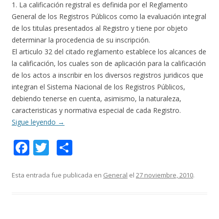
1. La calificación registral es definida por el Reglamento
General de los Registros Públicos como la evaluación integral
de los titulas presentados al Registro y tiene por objeto
determinar la procedencia de su inscripción.
El articulo 32 del citado reglamento establece los alcances de
la calificación, los cuales son de aplicación para la calificación
de los actos a inscribir en los diversos registros juridicos que
integran el Sistema Nacional de los Registros Públicos,
debiendo tenerse en cuenta, asimismo, la naturaleza,
caracteristicas y normativa especial de cada Registro.
Sigue leyendo
→
F
T
C
ac
w
o
e
itt
m
Esta entrada fue publicada en
General
el
27 noviembre, 2010
.
b
er
p
o
ar