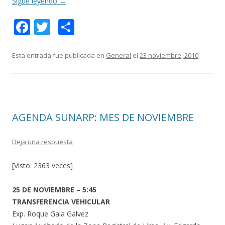
Sigue leyendo
→
F
T
C
ac
w
o
e
itt
m
Esta entrada fue publicada en
General
el
23 noviembre, 2010
.
b
er
p
o
ar
o
ti
AGENDA SUNARP: MES DE NOVIEMBRE
k
r
Deja una respuesta
[Visto: 2363 veces]
25 DE NOVIEMBRE – 5:45
TRANSFERENCIA VEHICULAR
Exp. Roque Gala Galvez