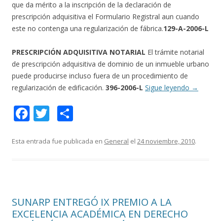
que da mérito a la inscripción de la declaración de
prescripción adquisitiva el Formulario Registral aun cuando
este no contenga una regularización de fábrica.
129-A-2006-L
PRESCRIPCIÓN ADQUISITIVA NOTARIAL
El trámite notarial
de prescripción adquisitiva de dominio de un inmueble urbano
puede producirse incluso fuera de un procedimiento de
regularización de edificación.
396-2006-L
Sigue leyendo
→
F
T
C
ac
w
o
e
itt
m
Esta entrada fue publicada en
General
el
24 noviembre, 2010
.
b
er
p
o
ar
o
ti
SUNARP ENTREGÓ IX PREMIO A LA
k
r
EXCELENCIA ACADÉMICA EN DERECHO