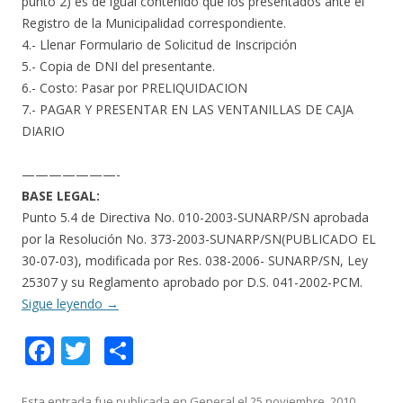
punto 2) es de igual contenido que los presentados ante el
Registro de la Municipalidad correspondiente.
4.- Llenar Formulario de Solicitud de Inscripción
5.- Copia de DNI del presentante.
6.- Costo: Pasar por PRELIQUIDACION
7.- PAGAR Y PRESENTAR EN LAS VENTANILLAS DE CAJA
DIARIO
———————-
BASE LEGAL:
Punto 5.4 de Directiva No. 010-2003-SUNARP/SN aprobada
por la Resolución No. 373-2003-SUNARP/SN(PUBLICADO EL
30-07-03), modificada por Res. 038-2006- SUNARP/SN, Ley
25307 y su Reglamento aprobado por D.S. 041-2002-PCM.
Sigue leyendo
→
F
T
C
ac
w
o
Esta entrada fue publicada en
General
el
25 noviembre, 2010
.