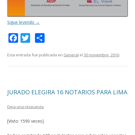
Sigue leyendo
→
F
T
C
ac
w
o
e
itt
m
Esta entrada fue publicada en
General
el
30 noviembre, 2010
.
b
er
p
o
ar
o
ti
JURADO ELEGIRA 16 NOTARIOS PARA LIMA
k
r
Deja una respuesta
[Visto: 1590 veces]