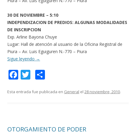
Piura – Av. Luis Eguiguren N.-770 – Piura
30 DE NOVIEMBRE – 5:10
INDEPENDIZACION DE PREDIOS: ALGUNAS MODALIDADES
DE INSCRIPCION
Exp. Arline Bayona Chuye
Lugar: Hall de atención al usuario de la Oficina Registral de
Piura – Av. Luis Eguiguren N.-770 – Piura
Sigue leyendo
→
F
T
C
ac
w
o
e
itt
m
Esta entrada fue publicada en
General
el
28 noviembre, 2010
.
b
er
p
o
ar
o
ti
OTORGAMIENTO DE PODER
k
r