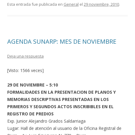
e
itt
m
Esta entrada fue publicada en
General
el
29 noviembre, 2010
.
b
er
p
o
ar
o
ti
AGENDA SUNARP: MES DE NOVIEMBRE
k
r
Deja una respuesta
[Visto: 1566 veces]
29 DE NOVIEMBRE – 5:10
FORMALIDADES EN LA PRESENTACION DE PLANOS Y
MEMORIAS DESCRIPTIVAS PRESENTADAS EN LOS
PRIMEROS Y SEGUNDOS ACTOS INSCRIBIBLES EN EL
REGISTRO DE PREDIOS
Exp. Junior Alejandro Grados Saldarriaga
Lugar: Hall de atención al usuario de la Oficina Registral de