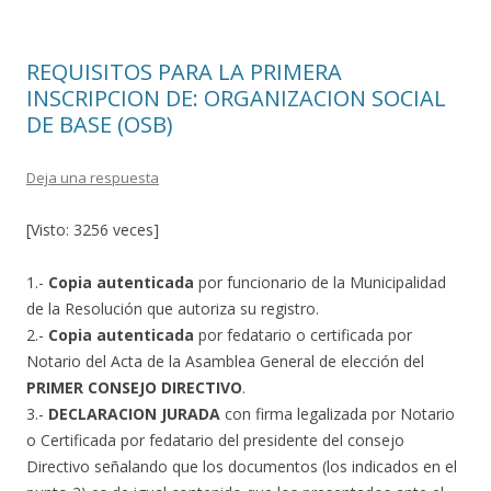
o
ar
o
ti
REQUISITOS PARA LA PRIMERA
k
r
INSCRIPCION DE: ORGANIZACION SOCIAL
DE BASE (OSB)
Deja una respuesta
[Visto: 3256 veces]
1.-
Copia autenticada
por funcionario de la Municipalidad
de la Resolución que autoriza su registro.
2.-
Copia autenticada
por fedatario o certificada por
Notario del Acta de la Asamblea General de elección del
PRIMER CONSEJO DIRECTIVO
.
3.-
DECLARACION JURADA
con firma legalizada por Notario
o Certificada por fedatario del presidente del consejo
Directivo señalando que los documentos (los indicados en el