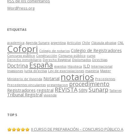
RSS
de los comentarios
WordPress.org
ETIQUETAS
academica
Agenda Sunarp
argentina
Artículos
Chile
Cláusula abusiva
CNL
Cofopri
Colegio de Registradores
Colegio de notarios
Concurso público
Construcción
Consurso público
curso
Derecho inmobiliario
Derecho Registral
Diplomados
Directivas
España
Doctrina
ILD
eventos
Hipoteca
Internacional
Invasiones
Junta directiva
Ley de expropiaciones
maestria
Master
notarios
Notarial
Ministerio de Vivienda
Precedentes
procedimiento
Precedentes vinculantes
presentacion
REVISTA
Sunarp
Registradores
registral
SBN
Talleres
Tribunal Registral
vivienda
TOP 5
II CURSO DE PREPARACIÓN – CONCURSO PÚBLICO A