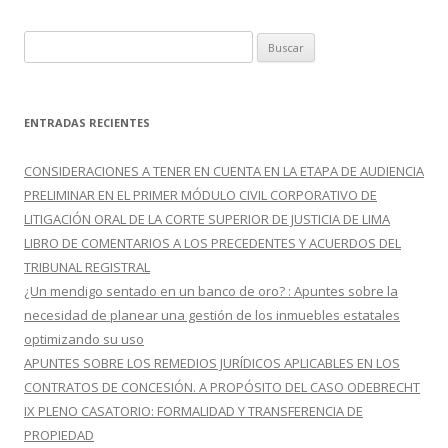
B
u
s
c
ENTRADAS RECIENTES
a
r
CONSIDERACIONES A TENER EN CUENTA EN LA ETAPA DE AUDIENCIA
:
PRELIMINAR EN EL PRIMER MÓDULO CIVIL CORPORATIVO DE
LITIGACIÓN ORAL DE LA CORTE SUPERIOR DE JUSTICIA DE LIMA
LIBRO DE COMENTARIOS A LOS PRECEDENTES Y ACUERDOS DEL
TRIBUNAL REGISTRAL
¿Un mendigo sentado en un banco de oro? : Apuntes sobre la
necesidad de planear una gestión de los inmuebles estatales
optimizando su uso
APUNTES SOBRE LOS REMEDIOS JURÍDICOS APLICABLES EN LOS
CONTRATOS DE CONCESIÓN. A PROPÓSITO DEL CASO ODEBRECHT
IX PLENO CASATORIO: FORMALIDAD Y TRANSFERENCIA DE
PROPIEDAD