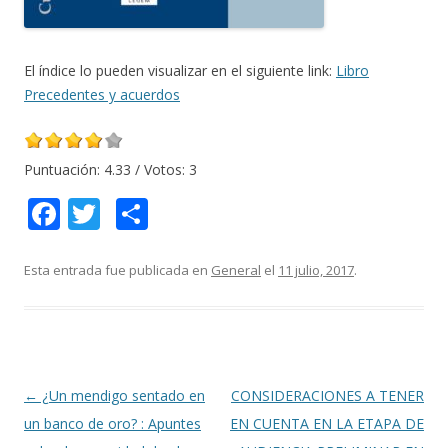
El índice lo pueden visualizar en el siguiente link:
Libro
Precedentes y acuerdos
Puntuación:
4.33
/ Votos:
3
F
T
C
ac
w
o
e
itt
m
Esta entrada fue publicada en
General
el
11 julio, 2017
.
b
er
p
o
ar
o
ti
k
r
Navegación
←
¿Un mendigo sentado en
CONSIDERACIONES A TENER
de
un banco de oro? : Apuntes
EN CUENTA EN LA ETAPA DE