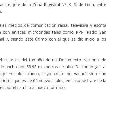
ste, jefe de la Zona Registral Nº IX- Sede Lima, entre
p.
ales medios de comunicación radial, televisiva y escrita
ión con enlaces microondas tales como RPP, Radio San
al 7, siendo este último con el que se dio inicio a los
 vehicular es del tamaño de un Documento Nacional de
de ancho por 53.98 milímetros de alto. De fondo gris al
narp en color blanco, cuyo costo no variará sino que
eriores que es de 65 nuevos soles, en caso se trate de la
oles por el cambio al nuevo formato.