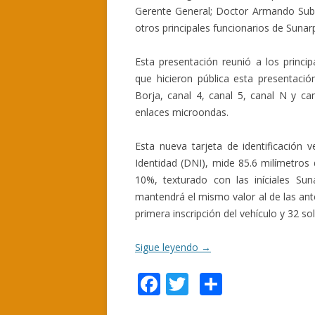
Gerente General; Doctor Armando Subau
otros principales funcionarios de Sunar
Esta presentación reunió a los princip
que hicieron pública esta presentac
Borja, canal 4, canal 5, canal N y can
enlaces microondas.
Esta nueva tarjeta de identificación
Identidad (DNI), mide 85.6 milímetros 
10%, texturado con las iníciales Su
mantendrá el mismo valor al de las ant
primera inscripción del vehículo y 32 s
Sigue leyendo
→
F
T
C
ac
w
o