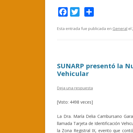
F
T
C
ac
w
o
e
itt
m
Esta entrada fue publicada en
General
el
b
er
p
o
ar
o
ti
SUNARP presentó la Nu
k
r
Vehicular
Deja una respuesta
[Visto: 4498 veces]
La Dra. María Delia Cambursano Garago
llamada Tarjeta de Identificación Vehic
la Zona Registral IX, evento que contó