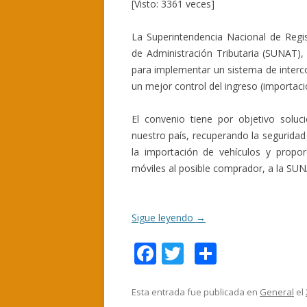
[Visto: 3361 veces]
La Superintendencia Nacional de Regi
de Administración Tributaria (SUNAT),
para implementar un sistema de interco
un mejor control del ingreso (importaci
El convenio tiene por objetivo soluc
nuestro país, recuperando la seguridad
la importación de vehículos y propor
móviles al posible comprador, a la SUNA
Sigue leyendo
→
F
T
C
ac
w
o
e
itt
m
Esta entrada fue publicada en
General
el