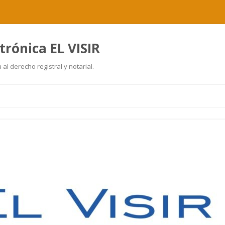
trónica EL VISIR
al derecho registral y notarial.
Ir
al
contenido