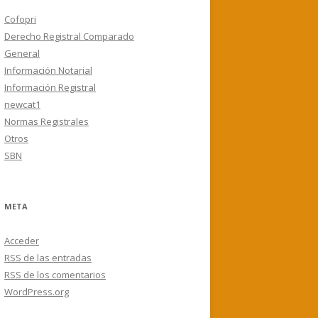
Cofopri
Derecho Registral Comparado
General
Información Notarial
Información Registral
newcat1
Normas Registrales
Otros
SBN
META
Acceder
RSS
de las entradas
RSS
de los comentarios
WordPress.org