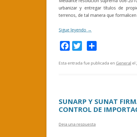
Mediante resolución suprema 006-2010,
urbanizar y entregar títulos de pro
terrenos, de tal manera que formalicen
Sigue leyendo
→
F
T
C
ac
w
o
e
itt
m
Esta entrada fue publicada en
General
el
b
er
p
o
ar
o
ti
SUNARP Y SUNAT FIR
k
r
CONTROL DE IMPORTAC
Deja una respuesta