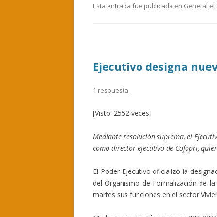
e
itt
m
Esta entrada fue publicada en
General
el
b
er
p
o
ar
o
ti
Ejecutivo designa nuev
k
r
1 respuesta
[Visto: 2552 veces]
Mediante resolución suprema, el Ejecuti
como director ejecutivo de Cofopri, quie
El Poder Ejecutivo oficializó la desig
del Organismo de Formalización de la 
martes sus funciones en el sector Vivie