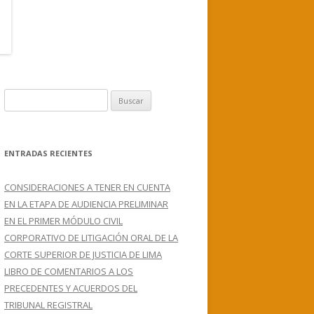
B
u
s
c
ENTRADAS RECIENTES
a
r
CONSIDERACIONES A TENER EN CUENTA
:
EN LA ETAPA DE AUDIENCIA PRELIMINAR
EN EL PRIMER MÓDULO CIVIL
CORPORATIVO DE LITIGACIÓN ORAL DE LA
CORTE SUPERIOR DE JUSTICIA DE LIMA
LIBRO DE COMENTARIOS A LOS
PRECEDENTES Y ACUERDOS DEL
TRIBUNAL REGISTRAL