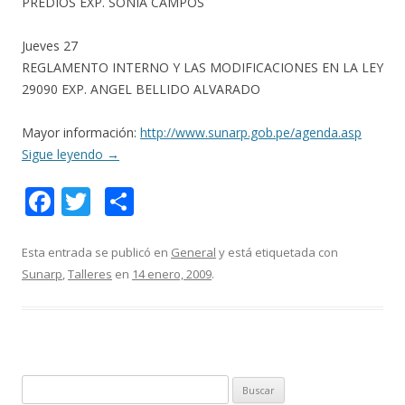
PREDIOS EXP. SONIA CAMPOS
Jueves 27
REGLAMENTO INTERNO Y LAS MODIFICACIONES EN LA LEY
29090 EXP. ANGEL BELLIDO ALVARADO
Mayor información:
http://www.sunarp.gob.pe/agenda.asp
Sigue leyendo
→
F
T
C
ac
w
o
e
itt
m
Esta entrada se publicó en
General
y está etiquetada con
Sunarp
,
Talleres
en
14 enero, 2009
.
b
er
p
o
ar
o
ti
k
r
B