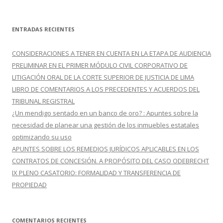
u
s
c
ENTRADAS RECIENTES
a
r
CONSIDERACIONES A TENER EN CUENTA EN LA ETAPA DE AUDIENCIA
:
PRELIMINAR EN EL PRIMER MÓDULO CIVIL CORPORATIVO DE
LITIGACIÓN ORAL DE LA CORTE SUPERIOR DE JUSTICIA DE LIMA
LIBRO DE COMENTARIOS A LOS PRECEDENTES Y ACUERDOS DEL
TRIBUNAL REGISTRAL
¿Un mendigo sentado en un banco de oro? : Apuntes sobre la
necesidad de planear una gestión de los inmuebles estatales
optimizando su uso
APUNTES SOBRE LOS REMEDIOS JURÍDICOS APLICABLES EN LOS
CONTRATOS DE CONCESIÓN. A PROPÓSITO DEL CASO ODEBRECHT
IX PLENO CASATORIO: FORMALIDAD Y TRANSFERENCIA DE
PROPIEDAD
COMENTARIOS RECIENTES