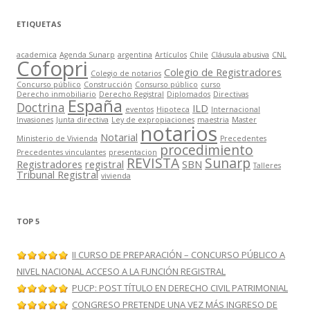
ETIQUETAS
academica
Agenda Sunarp
argentina
Artículos
Chile
Cláusula abusiva
CNL
Cofopri
Colegio de Registradores
Colegio de notarios
Concurso público
Construcción
Consurso público
curso
Derecho inmobiliario
Derecho Registral
Diplomados
Directivas
España
Doctrina
ILD
eventos
Hipoteca
Internacional
Invasiones
Junta directiva
Ley de expropiaciones
maestria
Master
notarios
Notarial
Ministerio de Vivienda
Precedentes
procedimiento
Precedentes vinculantes
presentacion
REVISTA
Sunarp
Registradores
registral
SBN
Talleres
Tribunal Registral
vivienda
TOP 5
II CURSO DE PREPARACIÓN – CONCURSO PÚBLICO A
NIVEL NACIONAL ACCESO A LA FUNCIÓN REGISTRAL
PUCP: POST TÍTULO EN DERECHO CIVIL PATRIMONIAL
CONGRESO PRETENDE UNA VEZ MÁS INGRESO DE