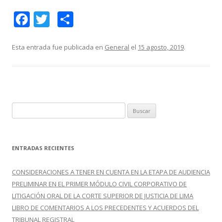
F
T
C
ac
w
o
e
itt
m
Esta entrada fue publicada en
General
el
15 agosto, 2019
.
b
er
p
o
ar
o
ti
k
r
B
u
s
c
ENTRADAS RECIENTES
a
r
CONSIDERACIONES A TENER EN CUENTA EN LA ETAPA DE AUDIENCIA
:
PRELIMINAR EN EL PRIMER MÓDULO CIVIL CORPORATIVO DE
LITIGACIÓN ORAL DE LA CORTE SUPERIOR DE JUSTICIA DE LIMA
LIBRO DE COMENTARIOS A LOS PRECEDENTES Y ACUERDOS DEL
TRIBUNAL REGISTRAL