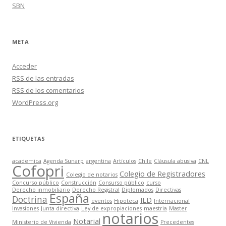
SBN
META
Acceder
RSS
de las entradas
RSS
de los comentarios
WordPress.org
ETIQUETAS
academica
Agenda Sunarp
argentina
Artículos
Chile
Cláusula abusiva
CNL
Cofopri
Colegio de Registradores
Colegio de notarios
Concurso público
Construcción
Consurso público
curso
Derecho inmobiliario
Derecho Registral
Diplomados
Directivas
España
Doctrina
ILD
eventos
Hipoteca
Internacional
Invasiones
Junta directiva
Ley de expropiaciones
maestria
Master
notarios
Notarial
Ministerio de Vivienda
Precedentes