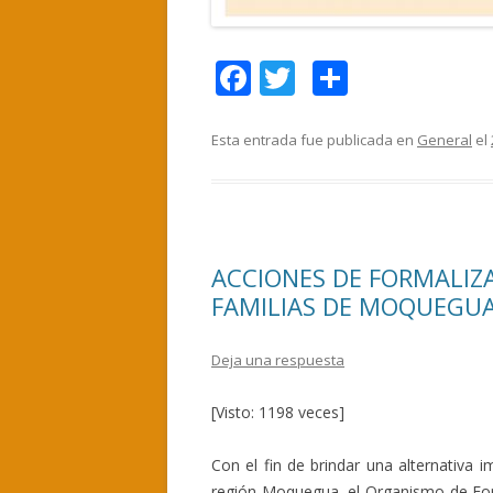
F
T
C
ac
w
o
e
itt
m
Esta entrada fue publicada en
General
el
b
er
p
o
ar
o
ti
ACCIONES DE FORMALIZA
k
r
FAMILIAS DE MOQUEGUA
Deja una respuesta
[Visto: 1198 veces]
Con el fin de brindar una alternativa i
región Moquegua, el Organismo de For