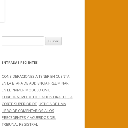
B
u
s
c
ENTRADAS RECIENTES
a
r
CONSIDERACIONES A TENER EN CUENTA
:
EN LA ETAPA DE AUDIENCIA PRELIMINAR
EN EL PRIMER MÓDULO CIVIL
CORPORATIVO DE LITIGACIÓN ORAL DE LA
CORTE SUPERIOR DE JUSTICIA DE LIMA
LIBRO DE COMENTARIOS A LOS
PRECEDENTES Y ACUERDOS DEL
TRIBUNAL REGISTRAL