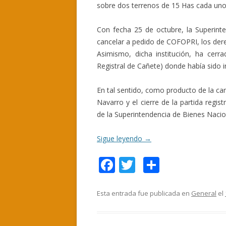
sobre dos terrenos de 15 Has cada uno
Con fecha 25 de octubre, la Superinte
cancelar a pedido de COFOPRI, los der
Asimismo, dicha institución, ha cerra
Registral de Cañete) donde había sido 
En tal sentido, como producto de la ca
Navarro y el cierre de la partida regist
de la Superintendencia de Bienes Nacion
Sigue leyendo
→
F
T
C
ac
w
o
e
itt
m
Esta entrada fue publicada en
General
el
b
er
p