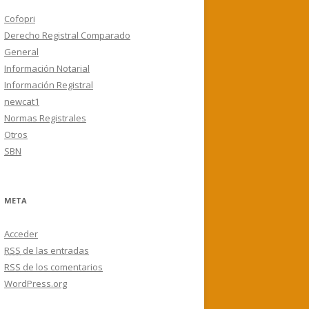
Cofopri
Derecho Registral Comparado
General
Información Notarial
Información Registral
newcat1
Normas Registrales
Otros
SBN
META
Acceder
RSS
de las entradas
RSS
de los comentarios
WordPress.org