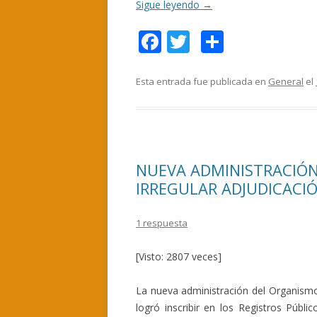
Sigue leyendo
→
F
T
C
ac
w
o
e
itt
m
Esta entrada fue publicada en
General
el
b
er
p
o
ar
o
ti
NUEVA ADMINISTRACIÓN
k
r
IRREGULAR ADJUDICACIÓ
1 respuesta
[Visto: 2807 veces]
La nueva administración del Organism
logró inscribir en los Registros Públ