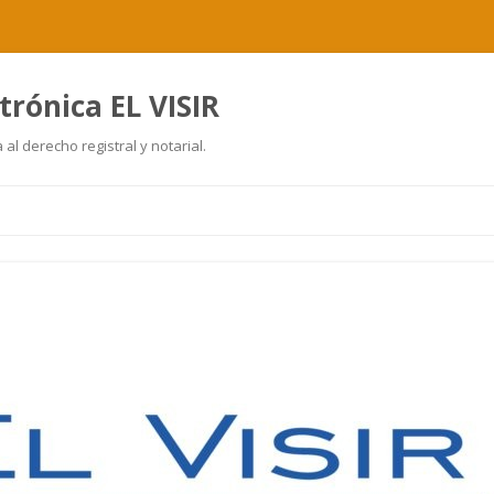
trónica EL VISIR
al derecho registral y notarial.
Ir
al
contenido