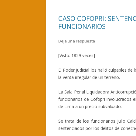
o
ar
o
ti
CASO COFOPRI: SENTENC
k
r
FUNCIONARIOS
Deja una respuesta
[Visto: 1829 veces]
El Poder Judicial los halló culpables de
la venta irregular de un terreno.
La Sala Penal Liquidadora Anticorrupció
funcionarios de Cofopri involucrados e
de Lima a un precio subvaluado.
Se trata de los funcionarios Julio Ca
sentenciados por los delitos de cohecho