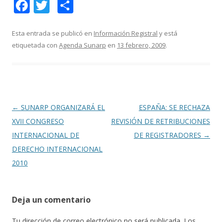
F
T
C
ac
w
o
e
itt
m
Esta entrada se publicó en
Información Registral
y está
etiquetada con
Agenda Sunarp
en
13 febrero, 2009
.
b
er
p
o
ar
o
ti
k
r
Navegación
←
SUNARP ORGANIZARÁ EL
ESPAÑA: SE RECHAZA
de
XVII CONGRESO
REVISIÓN DE RETRIBUCIONES
entradas
INTERNACIONAL DE
DE REGISTRADORES
→
DERECHO INTERNACIONAL
2010
Deja un comentario
Tu dirección de correo electrónico no será publicada.
Los