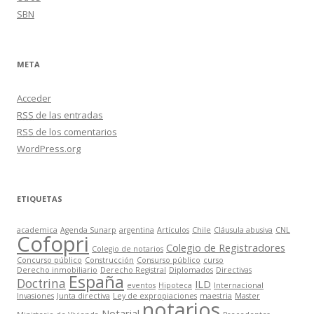
SBN
META
Acceder
RSS
de las entradas
RSS
de los comentarios
WordPress.org
ETIQUETAS
academica
Agenda Sunarp
argentina
Artículos
Chile
Cláusula abusiva
CNL
Cofopri
Colegio de Registradores
Colegio de notarios
Concurso público
Construcción
Consurso público
curso
Derecho inmobiliario
Derecho Registral
Diplomados
Directivas
España
Doctrina
ILD
eventos
Hipoteca
Internacional
Invasiones
Junta directiva
Ley de expropiaciones
maestria
Master
notarios
Notarial