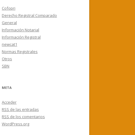
Cofopri
Derecho Registral Comparado
General
Información Notarial
Información Registral
newcat1
Normas Registrales
Otros
SBN
META
Acceder
RSS
de las entradas
RSS
de los comentarios
WordPress.org