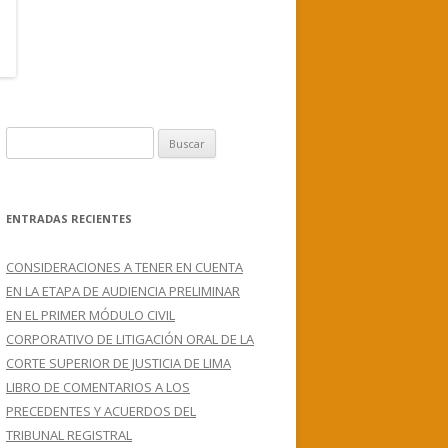
B
u
s
c
ENTRADAS RECIENTES
a
r
CONSIDERACIONES A TENER EN CUENTA
:
EN LA ETAPA DE AUDIENCIA PRELIMINAR
EN EL PRIMER MÓDULO CIVIL
CORPORATIVO DE LITIGACIÓN ORAL DE LA
CORTE SUPERIOR DE JUSTICIA DE LIMA
LIBRO DE COMENTARIOS A LOS
PRECEDENTES Y ACUERDOS DEL
TRIBUNAL REGISTRAL