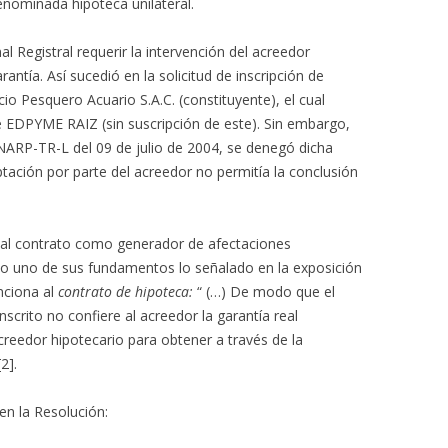
enominada hipoteca unilateral.
al Registral requerir la intervención del acreedor
rantía. Así sucedió en la solicitud de inscripción de
io Pesquero Acuario S.A.C. (constituyente), el cual
de EDPYME RAIZ (sin suscripción de este). Sin embargo,
ARP-TR-L del 09 de julio de 2004, se denegó dicha
ptación por parte del acreedor no permitía la conclusión
 al contrato como generador de afectaciones
omo uno de sus fundamentos lo señalado en la exposición
nciona al
contrato de hipoteca:
“ (…) De modo que el
scrito no confiere al acreedor la garantía real
 acreedor hipotecario para obtener a través de la
2].
 en la Resolución: