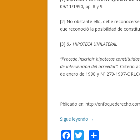
09/11/1990, pp. 8 y 9.
[2] No obstante ello, debe reconocerse
que reconoció la posibilidad de constitui
[3] 6.-
HIPOTECA UNILATERAL
“Procede inscribir hipotecas constituidas
de intervención del acreedor”.
Criterio 
de enero de 1998 y Nº 279-1997-ORLC/T
Pblicado en: http://enfoquederecho.com/
Sigue leyendo
→
F
T
C