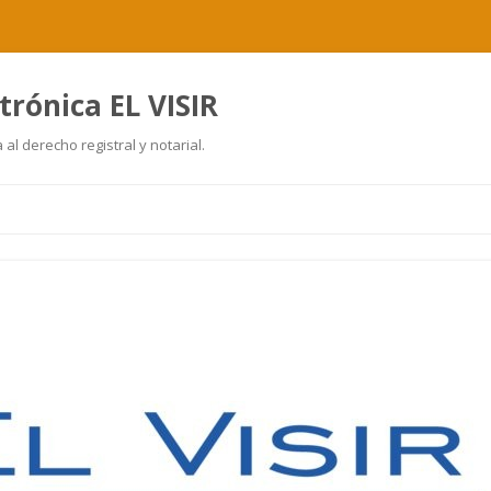
trónica EL VISIR
al derecho registral y notarial.
Ir
al
contenido