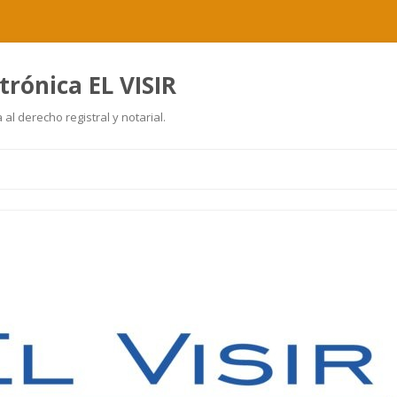
trónica EL VISIR
al derecho registral y notarial.
Ir
al
contenido