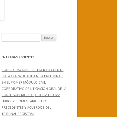
B
u
s
c
ENTRADAS RECIENTES
a
r
CONSIDERACIONES A TENER EN CUENTA
:
EN LA ETAPA DE AUDIENCIA PRELIMINAR
EN EL PRIMER MÓDULO CIVIL
CORPORATIVO DE LITIGACIÓN ORAL DE LA
CORTE SUPERIOR DE JUSTICIA DE LIMA
LIBRO DE COMENTARIOS A LOS
PRECEDENTES Y ACUERDOS DEL
TRIBUNAL REGISTRAL