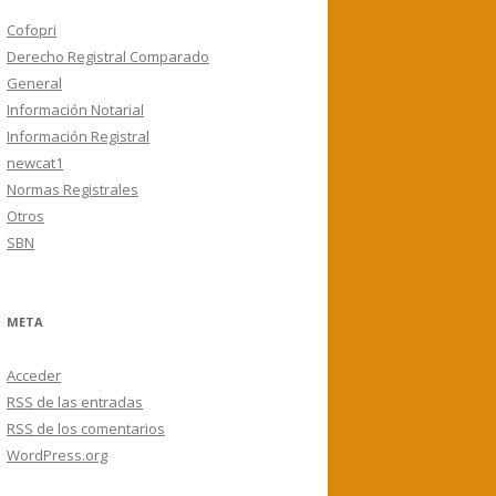
Cofopri
Derecho Registral Comparado
General
Información Notarial
Información Registral
newcat1
Normas Registrales
Otros
SBN
META
Acceder
RSS
de las entradas
RSS
de los comentarios
WordPress.org