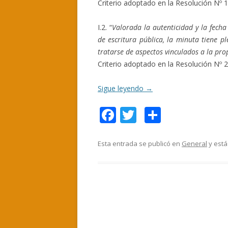
Criterio adoptado en la Resolución Nº 
I.2. “
Valorada la autenticidad y la fech
de escritura pública, la minuta tiene p
tratarse de aspectos vinculados a la prop
Criterio adoptado en la Resolución Nº 
Sigue leyendo
→
F
T
C
ac
w
o
e
itt
m
Esta entrada se publicó en
General
y está
b
er
p
o
ar
o
ti
k
r