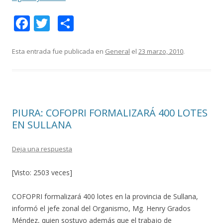
F
T
C
ac
w
o
e
itt
m
Esta entrada fue publicada en
General
el
23 marzo, 2010
.
b
er
p
o
ar
o
ti
PIURA: COFOPRI FORMALIZARÁ 400 LOTES
k
r
EN SULLANA
Deja una respuesta
[Visto: 2503 veces]
COFOPRI formalizará 400 lotes en la provincia de Sullana,
informó el jefe zonal del Organismo, Mg. Henry Grados
Méndez, quien sostuvo además que el trabajo de