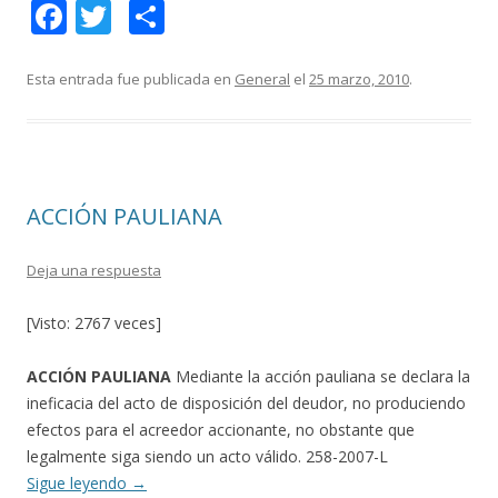
F
T
C
ac
w
o
e
itt
m
Esta entrada fue publicada en
General
el
25 marzo, 2010
.
b
er
p
o
ar
o
ti
ACCIÓN PAULIANA
k
r
Deja una respuesta
[Visto: 2767 veces]
ACCIÓN PAULIANA
Mediante la acción pauliana se declara la
ineficacia del acto de disposición del deudor, no produciendo
efectos para el acreedor accionante, no obstante que
legalmente siga siendo un acto válido. 258-2007-L
Sigue leyendo
→