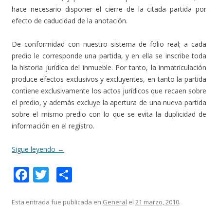
hace necesario disponer el cierre de la citada partida por
efecto de caducidad de la anotación.
De conformidad con nuestro sistema de folio real; a cada
predio le corresponde una partida, y en ella se inscribe toda
la historia jurídica del inmueble. Por tanto, la inmatriculación
produce efectos exclusivos y excluyentes, en tanto la partida
contiene exclusivamente los actos jurídicos que recaen sobre
el predio, y además excluye la apertura de una nueva partida
sobre el mismo predio con lo que se evita la duplicidad de
información en el registro.
Sigue leyendo
→
F
T
C
ac
w
o
e
itt
m
Esta entrada fue publicada en
General
el
21 marzo, 2010
.