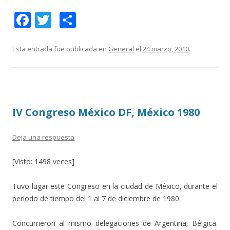
F
T
C
ac
w
o
e
itt
m
Esta entrada fue publicada en
General
el
24 marzo, 2010
.
b
er
p
o
ar
o
ti
IV Congreso México DF, México 1980
k
r
Deja una respuesta
[Visto: 1498 veces]
Tuvo lugar este Congreso en la ciudad de México, durante el
período de tiempo del 1 al 7 de diciembre de 1980.
Concurrieron al mismo delegaciones de Argentina, Bélgica.