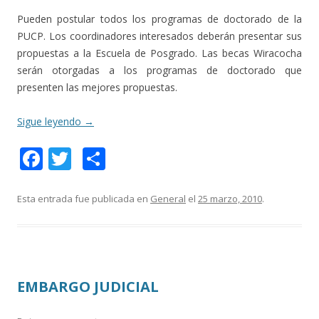
Pueden postular todos los programas de doctorado de la
PUCP. Los coordinadores interesados deberán presentar sus
propuestas a la Escuela de Posgrado. Las becas Wiracocha
serán otorgadas a los programas de doctorado que
presenten las mejores propuestas.
Sigue leyendo
→
F
T
C
ac
w
o
e
itt
m
Esta entrada fue publicada en
General
el
25 marzo, 2010
.
b
er
p
o
ar
o
ti
EMBARGO JUDICIAL
k
r