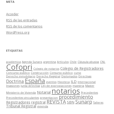
META
Acceder
RSS
de las entradas
RSS
de los comentarios
WordPress.org
ETIQUETAS
academica
Agenda Sunarp
argentina
Artículos
Chile
Cláusula abusiva
CNL
Cofopri
Colegio de Registradores
Colegio de notarios
Concurso público
Construcción
Consurso público
curso
Derecho inmobiliario
Derecho Registral
Diplomados
Directivas
España
Doctrina
ILD
eventos
Hipoteca
Internacional
Invasiones
Junta directiva
Ley de expropiaciones
maestria
Master
notarios
Notarial
Ministerio de Vivienda
Precedentes
procedimiento
Precedentes vinculantes
presentacion
REVISTA
Sunarp
Registradores
registral
SBN
Talleres
Tribunal Registral
vivienda