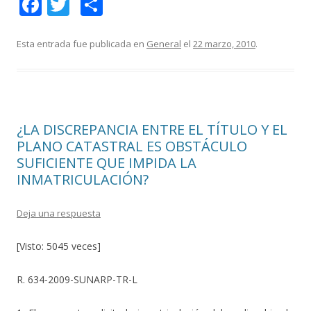
F
T
C
ac
w
o
e
itt
m
Esta entrada fue publicada en
General
el
22 marzo, 2010
.
b
er
p
o
ar
o
ti
¿LA DISCREPANCIA ENTRE EL TÍTULO Y EL
k
r
PLANO CATASTRAL ES OBSTÁCULO
SUFICIENTE QUE IMPIDA LA
INMATRICULACIÓN?
Deja una respuesta
[Visto: 5045 veces]
R. 634-2009-SUNARP-TR-L