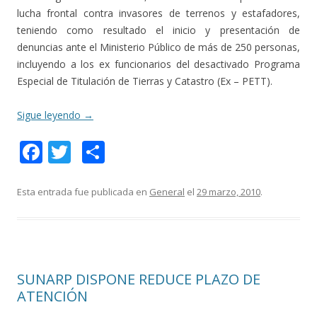
lucha frontal contra invasores de terrenos y estafadores,
teniendo como resultado el inicio y presentación de
denuncias ante el Ministerio Público de más de 250 personas,
incluyendo a los ex funcionarios del desactivado Programa
Especial de Titulación de Tierras y Catastro (Ex – PETT).
Sigue leyendo
→
F
T
C
ac
w
o
e
itt
m
Esta entrada fue publicada en
General
el
29 marzo, 2010
.
b
er
p
o
ar
o
ti
SUNARP DISPONE REDUCE PLAZO DE
k
r
ATENCIÓN