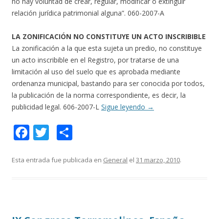
no hay voluntad de crear, regular, modificar o extinguir
relación jurídica patrimonial alguna”. 060-2007-A
LA ZONIFICACIÓN NO CONSTITUYE UN ACTO INSCRIBIBLE
La zonificación a la que esta sujeta un predio, no constituye
un acto inscribible en el Registro, por tratarse de una
limitación al uso del suelo que es aprobada mediante
ordenanza municipal, bastando para ser conocida por todos,
la publicación de la norma correspondiente, es decir, la
publicidad legal. 606-2007-L
Sigue leyendo
→
F
T
C
ac
w
o
e
itt
m
Esta entrada fue publicada en
General
el
31 marzo, 2010
.
b
er
p
o
ar
o
ti