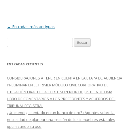
b
er
p
o
ar
o
ti
k
r
Navegación
←
Entradas más antiguas
de
B
entradas
u
s
c
ENTRADAS RECIENTES
a
r
CONSIDERACIONES A TENER EN CUENTA EN LA ETAPA DE AUDIENCIA
:
PRELIMINAR EN EL PRIMER MÓDULO CIVIL CORPORATIVO DE
LITIGACIÓN ORAL DE LA CORTE SUPERIOR DE JUSTICIA DE LIMA
LIBRO DE COMENTARIOS A LOS PRECEDENTES Y ACUERDOS DEL
TRIBUNAL REGISTRAL
¿Un mendigo sentado en un banco de oro? : Apuntes sobre la
necesidad de planear una gestión de los inmuebles estatales
optimizando su uso