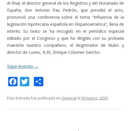
Al final, el director general de los Registros y del Notariado de
España, don Antonio Pau Pedrón, que presidió el acto,
pronunció una conferencia sobre el tema “Influencia de la
legislación hipotecaria española en Hispanoamérica”, llena de
interés. Su texto se ha recogido en el periódico especial
editado por el Congreso y que ha dirigido con su probada
maestría nuestro compañero, el Registrador de Nules y
director de Lunes, 4,30, Enrique Colomer Sancho.
Sigue leyendo
→
F
T
C
ac
w
o
e
itt
m
Esta entrada fue publicada en
General
el
30 marzo, 2010
.
b
er
p
o
ar
o
ti