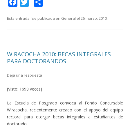
F
T
C
ac
w
o
e
itt
m
Esta entrada fue publicada en
General
el
26 marzo, 2010
.
b
er
p
o
ar
o
ti
WIRACOCHA 2010: BECAS INTEGRALES
k
r
PARA DOCTORANDOS
Deja una respuesta
[Visto: 1698 veces]
La Escuela de Posgrado convoca al Fondo Concursable
Wiracocha, recientemente creado con el apoyo del equipo
rectoral para otorgar becas integrales a estudiantes de
doctorado.