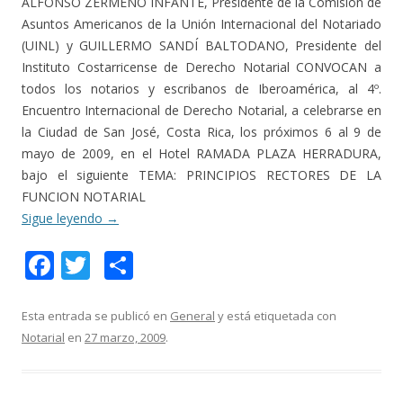
ALFONSO ZERMEÑO INFANTE, Presidente de la Comisión de
Asuntos Americanos de la Unión Internacional del Notariado
(UINL) y GUILLERMO SANDÍ BALTODANO, Presidente del
Instituto Costarricense de Derecho Notarial CONVOCAN a
todos los notarios y escribanos de Iberoamérica, al 4º.
Encuentro Internacional de Derecho Notarial, a celebrarse en
la Ciudad de San José, Costa Rica, los próximos 6 al 9 de
mayo de 2009, en el Hotel RAMADA PLAZA HERRADURA,
bajo el siguiente TEMA: PRINCIPIOS RECTORES DE LA
FUNCION NOTARIAL
Sigue leyendo
→
F
T
C
ac
w
o
e
itt
m
Esta entrada se publicó en
General
y está etiquetada con
Notarial
en
27 marzo, 2009
.
b
er
p
o
ar