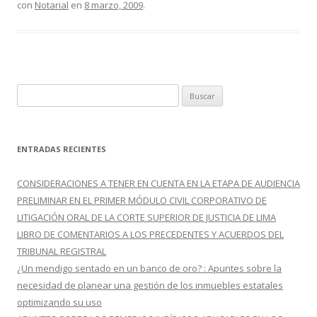
con
Notarial
en
8 marzo, 2009
.
b
er
p
o
ar
o
ti
k
r
B
u
s
c
ENTRADAS RECIENTES
a
r
CONSIDERACIONES A TENER EN CUENTA EN LA ETAPA DE AUDIENCIA
:
PRELIMINAR EN EL PRIMER MÓDULO CIVIL CORPORATIVO DE
LITIGACIÓN ORAL DE LA CORTE SUPERIOR DE JUSTICIA DE LIMA
LIBRO DE COMENTARIOS A LOS PRECEDENTES Y ACUERDOS DEL
TRIBUNAL REGISTRAL
¿Un mendigo sentado en un banco de oro? : Apuntes sobre la
necesidad de planear una gestión de los inmuebles estatales
optimizando su uso