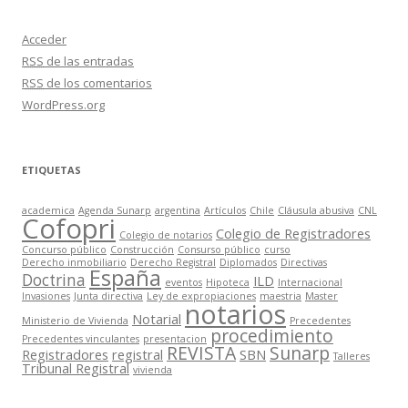
Acceder
RSS
de las entradas
RSS
de los comentarios
WordPress.org
ETIQUETAS
academica
Agenda Sunarp
argentina
Artículos
Chile
Cláusula abusiva
CNL
Cofopri
Colegio de Registradores
Colegio de notarios
Concurso público
Construcción
Consurso público
curso
Derecho inmobiliario
Derecho Registral
Diplomados
Directivas
España
Doctrina
ILD
eventos
Hipoteca
Internacional
Invasiones
Junta directiva
Ley de expropiaciones
maestria
Master
notarios
Notarial
Ministerio de Vivienda
Precedentes
procedimiento
Precedentes vinculantes
presentacion
REVISTA
Sunarp
Registradores
registral
SBN
Talleres
Tribunal Registral
vivienda