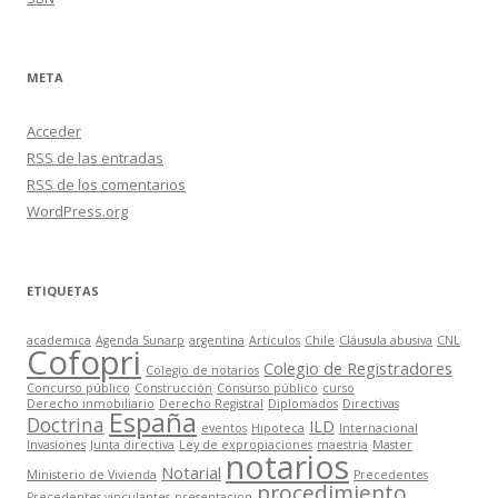
META
Acceder
RSS
de las entradas
RSS
de los comentarios
WordPress.org
ETIQUETAS
academica
Agenda Sunarp
argentina
Artículos
Chile
Cláusula abusiva
CNL
Cofopri
Colegio de Registradores
Colegio de notarios
Concurso público
Construcción
Consurso público
curso
Derecho inmobiliario
Derecho Registral
Diplomados
Directivas
España
Doctrina
ILD
eventos
Hipoteca
Internacional
Invasiones
Junta directiva
Ley de expropiaciones
maestria
Master
notarios
Notarial
Ministerio de Vivienda
Precedentes
procedimiento
Precedentes vinculantes
presentacion