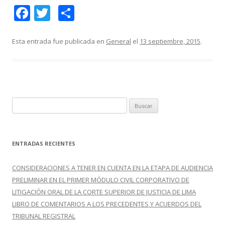
F
T
C
ac
w
o
e
itt
m
Esta entrada fue publicada en
General
el
13 septiembre, 2015
.
b
er
p
o
ar
o
ti
k
r
B
u
s
c
ENTRADAS RECIENTES
a
r
CONSIDERACIONES A TENER EN CUENTA EN LA ETAPA DE AUDIENCIA
:
PRELIMINAR EN EL PRIMER MÓDULO CIVIL CORPORATIVO DE
LITIGACIÓN ORAL DE LA CORTE SUPERIOR DE JUSTICIA DE LIMA
LIBRO DE COMENTARIOS A LOS PRECEDENTES Y ACUERDOS DEL
TRIBUNAL REGISTRAL