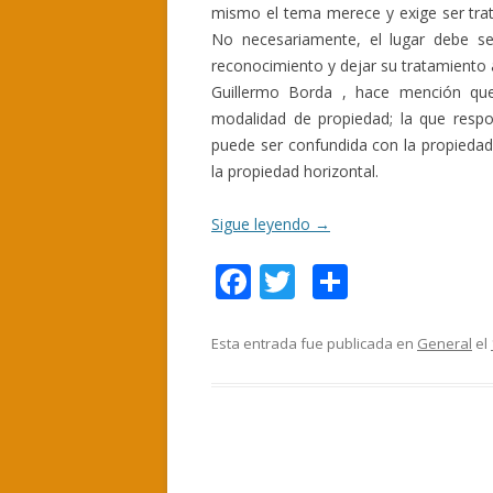
mismo el tema merece y exige ser trata
No necesariamente, el lugar debe se
reconocimiento y dejar su tratamiento a
Guillermo Borda , hace mención qu
modalidad de propiedad; la que respo
puede ser confundida con la propiedad
la propiedad horizontal.
Sigue leyendo
→
F
T
C
ac
w
o
e
itt
m
Esta entrada fue publicada en
General
el
b
er
p
o
ar
o
ti
k
r