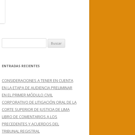
B
u
s
c
ENTRADAS RECIENTES
a
r
CONSIDERACIONES A TENER EN CUENTA
:
EN LA ETAPA DE AUDIENCIA PRELIMINAR
EN EL PRIMER MÓDULO CIVIL
CORPORATIVO DE LITIGACIÓN ORAL DE LA
CORTE SUPERIOR DE JUSTICIA DE LIMA
LIBRO DE COMENTARIOS A LOS
PRECEDENTES Y ACUERDOS DEL
TRIBUNAL REGISTRAL