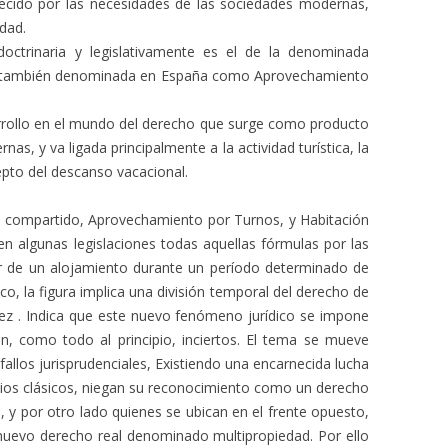
ecido por las necesidades de las sociedades modernas,
edad.
ctrinaria y legislativamente es el de la denominada
, también denominada en España como Aprovechamiento
arrollo en el mundo del derecho que surge como producto
as, y va ligada principalmente a la actividad turística, la
pto del descanso vacacional.
o compartido, Aprovechamiento por Turnos, y Habitación
n algunas legislaciones todas aquellas fórmulas por las
ar de un alojamiento durante un período determinado de
co, la figura implica una división temporal del derecho de
rez . Indica que este nuevo fenómeno jurídico se impone
, como todo al principio, inciertos. El tema se mueve
s fallos jurisprudenciales, Existiendo una encarnecida lucha
pios clásicos, niegan su reconocimiento como un derecho
y por otro lado quienes se ubican en el frente opuesto,
nuevo derecho real denominado multipropiedad. Por ello