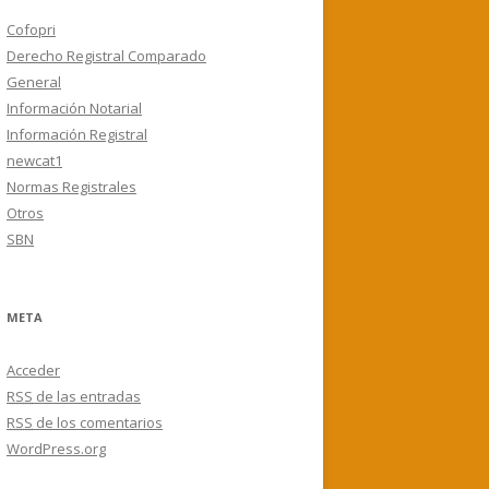
Cofopri
Derecho Registral Comparado
General
Información Notarial
Información Registral
newcat1
Normas Registrales
Otros
SBN
META
Acceder
RSS
de las entradas
RSS
de los comentarios
WordPress.org