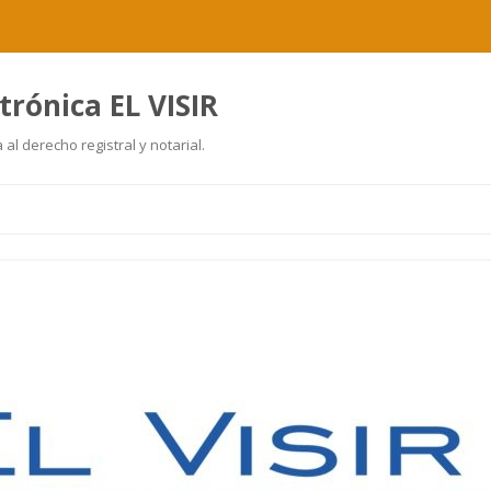
trónica EL VISIR
al derecho registral y notarial.
Ir
al
contenido