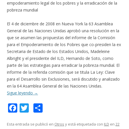
empoderamiento legal de los pobres y la erradicación de la
pobreza mundial
El 4 de diciembre de 2008 en Nueva York la 63 Asamblea
General de las Naciones Unidas aprobó una resolución en la
que se asumen las propuestas del informe de la Comisión
para el Empoderamiento de los Pobres que co-presiden la ex
Secretaria de Estado de los Estados Unidos, Madeleine
Albright y el presidente del ILD, Hernando de Soto, como
parte de las estrategias para erradicar la pobreza mundial. El
informe de la referida comisión que se titula La Ley: Clave
para el Desarrollo sin Exclusiones, será discutido y analizado
en la 64 Asamblea General de las Naciones Unidas.
Sigue leyendo
→
F
T
C
ac
w
o
e
itt
m
Esta entrada se publicó en
Otros
y está etiquetada con
ILD
en
22