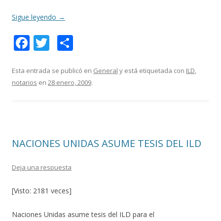
Sigue leyendo
→
F
T
C
ac
w
o
e
itt
m
Esta entrada se publicó en
General
y está etiquetada con
ILD
,
notarios
en
28 enero, 2009
.
b
er
p
o
ar
o
ti
k
r
NACIONES UNIDAS ASUME TESIS DEL ILD
Deja una respuesta
[Visto: 2181 veces]
Naciones Unidas asume tesis del ILD para el