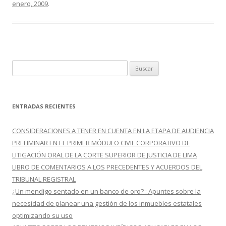
enero, 2009
.
b
er
p
o
ar
o
ti
k
r
B
u
s
c
ENTRADAS RECIENTES
a
r
CONSIDERACIONES A TENER EN CUENTA EN LA ETAPA DE AUDIENCIA
:
PRELIMINAR EN EL PRIMER MÓDULO CIVIL CORPORATIVO DE
LITIGACIÓN ORAL DE LA CORTE SUPERIOR DE JUSTICIA DE LIMA
LIBRO DE COMENTARIOS A LOS PRECEDENTES Y ACUERDOS DEL
TRIBUNAL REGISTRAL
¿Un mendigo sentado en un banco de oro? : Apuntes sobre la
necesidad de planear una gestión de los inmuebles estatales
optimizando su uso