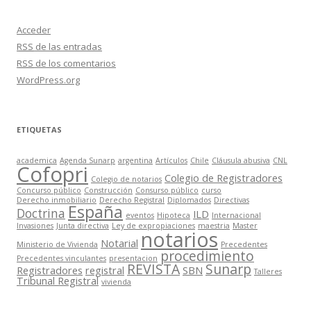
Acceder
RSS
de las entradas
RSS
de los comentarios
WordPress.org
ETIQUETAS
academica
Agenda Sunarp
argentina
Artículos
Chile
Cláusula abusiva
CNL
Cofopri
Colegio de Registradores
Colegio de notarios
Concurso público
Construcción
Consurso público
curso
Derecho inmobiliario
Derecho Registral
Diplomados
Directivas
España
Doctrina
ILD
eventos
Hipoteca
Internacional
Invasiones
Junta directiva
Ley de expropiaciones
maestria
Master
notarios
Notarial
Ministerio de Vivienda
Precedentes
procedimiento
Precedentes vinculantes
presentacion
REVISTA
Sunarp
Registradores
registral
SBN
Talleres
Tribunal Registral
vivienda