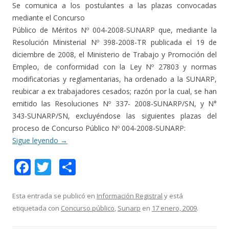
Se comunica a los postulantes a las plazas convocadas
mediante el Concurso
Público de Méritos Nº 004-2008-SUNARP que, mediante la
Resolución Ministerial Nº 398-2008-TR publicada el 19 de
diciembre de 2008, el Ministerio de Trabajo y Promoción del
Empleo, de conformidad con la Ley Nº 27803 y normas
modificatorias y reglamentarias, ha ordenado a la SUNARP,
reubicar a ex trabajadores cesados; razón por la cual, se han
emitido las Resoluciones Nº 337- 2008-SUNARP/SN, y N°
343-SUNARP/SN, excluyéndose las siguientes plazas del
proceso de Concurso Público Nº 004-2008-SUNARP:
Sigue leyendo
→
F
T
C
ac
w
o
e
itt
m
Esta entrada se publicó en
Información Registral
y está
etiquetada con
Concurso público
,
Sunarp
en
17 enero, 2009
.
b
er
p