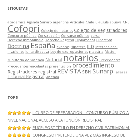
ETIQUETAS
academica
Agenda Sunarp
argentina
Artículos
Chile
Cláusula abusiva
CNL
Cofopri
Colegio de Registradores
Colegio de notarios
Concurso público
Construcción
Consurso público
curso
Derecho inmobiliario
Derecho Registral
Diplomados
Directivas
España
Doctrina
ILD
eventos
Hipoteca
Internacional
Invasiones
Junta directiva
Ley de expropiaciones
maestria
Master
notarios
Notarial
Ministerio de Vivienda
Precedentes
procedimiento
Precedentes vinculantes
presentacion
REVISTA
Sunarp
Registradores
registral
SBN
Talleres
Tribunal Registral
vivienda
TOP 5
II CURSO DE PREPARACIÓN – CONCURSO PÚBLICO A
NIVEL NACIONAL ACCESO A LA FUNCIÓN REGISTRAL
PUCP: POST TÍTULO EN DERECHO CIVIL PATRIMONIAL
CONGRESO PRETENDE UNA VEZ MÁS INGRESO DE