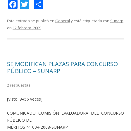
F
T
C
ac
w
o
e
itt
m
Esta entrada se publicó en
General
y está etiquetada con
Sunarp
en
12 febrero, 2009
.
b
er
p
o
ar
o
ti
k
r
SE MODIFICAN PLAZAS PARA CONCURSO
PÚBLICO – SUNARP
2 respuestas
[Visto: 9456 veces]
COMUNICADO COMISIÓN EVALUADORA DEL CONCURSO
PÚBLICO DE
MÉRITOS Nº 004-2008-SUNARP