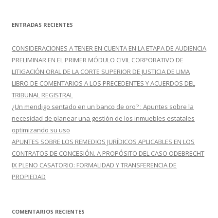
s
c
ENTRADAS RECIENTES
a
r
CONSIDERACIONES A TENER EN CUENTA EN LA ETAPA DE AUDIENCIA
:
PRELIMINAR EN EL PRIMER MÓDULO CIVIL CORPORATIVO DE
LITIGACIÓN ORAL DE LA CORTE SUPERIOR DE JUSTICIA DE LIMA
LIBRO DE COMENTARIOS A LOS PRECEDENTES Y ACUERDOS DEL
TRIBUNAL REGISTRAL
¿Un mendigo sentado en un banco de oro? : Apuntes sobre la
necesidad de planear una gestión de los inmuebles estatales
optimizando su uso
APUNTES SOBRE LOS REMEDIOS JURÍDICOS APLICABLES EN LOS
CONTRATOS DE CONCESIÓN. A PROPÓSITO DEL CASO ODEBRECHT
IX PLENO CASATORIO: FORMALIDAD Y TRANSFERENCIA DE
PROPIEDAD
COMENTARIOS RECIENTES