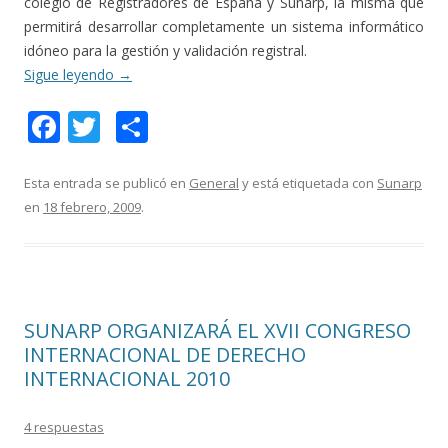
colegio de Registradores de España y Sunarp, la misma que
permitirá desarrollar completamente un sistema informático
idóneo para la gestión y validación registral.
Sigue leyendo
→
F
T
C
ac
w
o
e
itt
m
Esta entrada se publicó en
General
y está etiquetada con
Sunarp
en
18 febrero, 2009
.
b
er
p
o
ar
o
ti
k
r
SUNARP ORGANIZARÁ EL XVII CONGRESO
INTERNACIONAL DE DERECHO
INTERNACIONAL 2010
4 respuestas