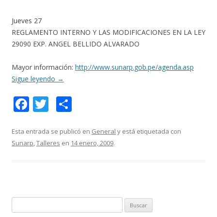
Jueves 27
REGLAMENTO INTERNO Y LAS MODIFICACIONES EN LA LEY
29090 EXP. ANGEL BELLIDO ALVARADO
Mayor información:
http://www.sunarp.gob.pe/agenda.asp
Sigue leyendo
→
F
T
C
ac
w
o
e
itt
m
Esta entrada se publicó en
General
y está etiquetada con
Sunarp
,
Talleres
en
14 enero, 2009
.
b
er
p
o
ar
o
ti
k
r
B
u