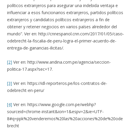
políticos extranjeros para asegurar una indebida ventaja e
influenciar a esos funcionarios extranjeros, partidos políticos
extranjeros y candidatos políticos extranjeros a fin de
obtener y retener negocios en varios países alrededor del
mundo”. Ver en: http://cnnespanol.cnn.com/2017/01/05/caso-
odebrecht-la-fiscalia-de-peru-logra-el-primer-acuerdo-de-
entrega-de-ganancias-ilicitas/.
[2]
Ver en: http://www.andina.com.pe/agencia/seccion-
politica-17.aspx?sec=17.
[3]
Ver en: https://idl-reporteros.pe/los-contratos-de-
odebrecht-en-peru/
[4]
Ver en: https://www.google.com.pe/webhp?
sourceid=chrome-instant&ion=1&espv=2&ie=UTF-
8#q=ppk%20venderemos%20las%20acciones%20de%20ode
brecht