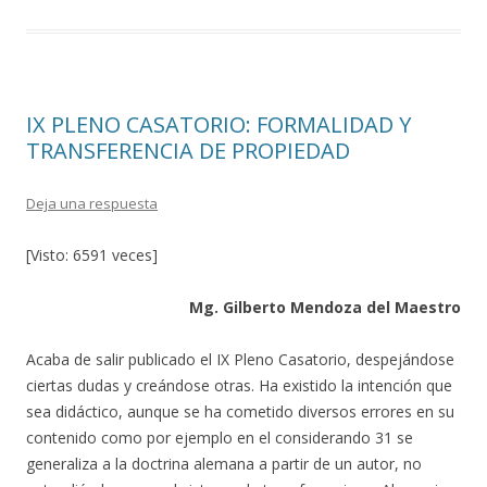
b
er
p
o
ar
o
ti
IX PLENO CASATORIO: FORMALIDAD Y
k
r
TRANSFERENCIA DE PROPIEDAD
Deja una respuesta
[Visto: 6591 veces]
Mg. Gilberto Mendoza del Maestro
Acaba de salir publicado el IX Pleno Casatorio, despejándose
ciertas dudas y creándose otras. Ha existido la intención que
sea didáctico, aunque se ha cometido diversos errores en su
contenido como por ejemplo en el considerando 31 se
generaliza a la doctrina alemana a partir de un autor, no