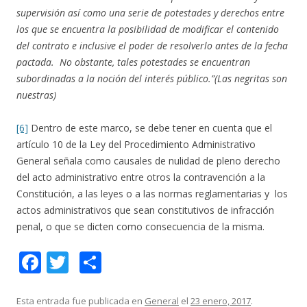
supervisión así como una serie de potestades y derechos entre
los que se encuentra la posibilidad de modificar el contenido
del contrato e inclusive el poder de resolverlo antes de la fecha
pactada. No obstante, tales potestades se encuentran
subordinadas a la noción del interés público.”(Las negritas son
nuestras)
[6]
Dentro de este marco, se debe tener en cuenta que el
artículo 10 de la Ley del Procedimiento Administrativo
General señala como causales de nulidad de pleno derecho
del acto administrativo entre otros la contravención a la
Constitución, a las leyes o a las normas reglamentarias y los
actos administrativos que sean constitutivos de infracción
penal, o que se dicten como consecuencia de la misma.
F
T
C
ac
w
o
e
itt
m
Esta entrada fue publicada en
General
el
23 enero, 2017
.