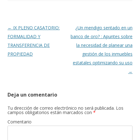
b
er
p
o
ar
o
ti
k
r
Navegación
←
IX PLENO CASATORIO:
¿Un mendigo sentado en un
de
FORMALIDAD Y
banco de oro? : Apuntes sobre
entradas
TRANSFERENCIA DE
la necesidad de planear una
PROPIEDAD
gestión de los inmuebles
estatales optimizando su uso
→
Deja un comentario
Tu dirección de correo electrónico no será publicada.
Los
campos obligatorios están marcados con
*
Comentario