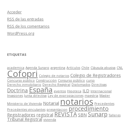
Acceder
RSS
de las entradas
RSS
de los comentarios
WordPress.org
ETIQUETAS
academica
Agenda Sunarp
argentina
Artículos
Chile
Cláusula abusiva
CNL
Cofopri
Colegio de Registradores
Colegio de notarios
Concurso público
Construcción
Consurso público
curso
Derecho inmobiliario
Derecho Registral
Diplomados
Directivas
España
Doctrina
ILD
eventos
Hipoteca
Internacional
Invasiones
Junta directiva
Ley de expropiaciones
maestria
Master
notarios
Notarial
Ministerio de Vivienda
Precedentes
procedimiento
Precedentes vinculantes
presentacion
REVISTA
Sunarp
Registradores
registral
SBN
Talleres
Tribunal Registral
vivienda