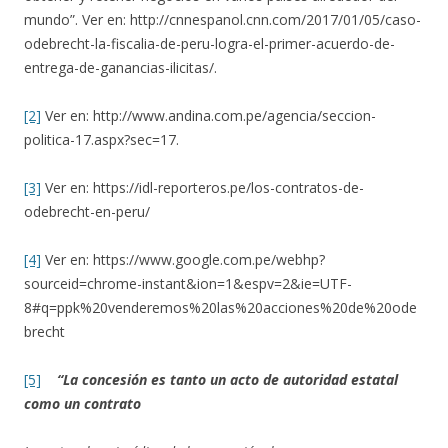
mundo”. Ver en: http://cnnespanol.cnn.com/2017/01/05/caso-
odebrecht-la-fiscalia-de-peru-logra-el-primer-acuerdo-de-
entrega-de-ganancias-ilicitas/.
[2]
Ver en: http://www.andina.com.pe/agencia/seccion-
politica-17.aspx?sec=17.
[3]
Ver en: https://idl-reporteros.pe/los-contratos-de-
odebrecht-en-peru/
[4]
Ver en: https://www.google.com.pe/webhp?
sourceid=chrome-instant&ion=1&espv=2&ie=UTF-
8#q=ppk%20venderemos%20las%20acciones%20de%20ode
brecht
[5]
“La concesión es tanto un acto de autoridad estatal
como un contrato