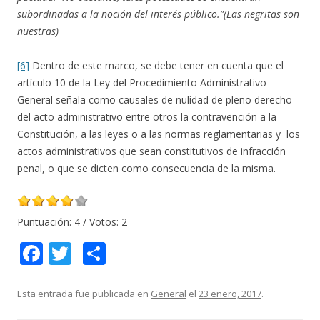
subordinadas a la noción del interés público.”(Las negritas son
nuestras)
[6]
Dentro de este marco, se debe tener en cuenta que el
artículo 10 de la Ley del Procedimiento Administrativo
General señala como causales de nulidad de pleno derecho
del acto administrativo entre otros la contravención a la
Constitución, a las leyes o a las normas reglamentarias y los
actos administrativos que sean constitutivos de infracción
penal, o que se dicten como consecuencia de la misma.
Puntuación:
4
/ Votos:
2
F
T
C
ac
w
o
e
itt
m
Esta entrada fue publicada en
General
el
23 enero, 2017
.