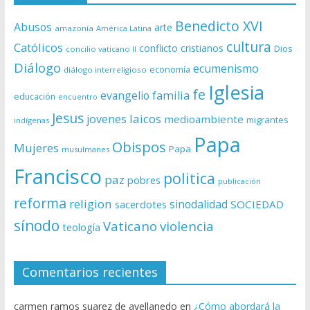
Benedicto XVI
Abusos
arte
amazonía
América Latina
cultura
Católicos
conflicto
cristianos
Dios
concilio vaticano II
Diálogo
ecumenismo
economía
diálogo interreligioso
Iglesia
fe
evangelio
familia
educación
encuentro
Jesus
laicos
jovenes
medioambiente
migrantes
indígenas
Papa
Obispos
Mujeres
Papa
musulmanes
Francisco
politica
paz
pobres
publicación
reforma
religion
sinodalidad
sacerdotes
SOCIEDAD
sínodo
Vaticano
violencia
teología
Comentarios recientes
carmen ramos suarez de avellanedo
en
¿Cómo abordará la