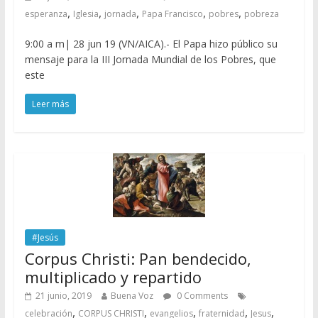
,
,
,
,
,
esperanza
Iglesia
jornada
Papa Francisco
pobres
pobreza
9:00 a m| 28 jun 19 (VN/AICA).- El Papa hizo público su
mensaje para la III Jornada Mundial de los Pobres, que
este
Leer más
#Jesús
Corpus Christi: Pan bendecido,
multiplicado y repartido
21 junio, 2019
Buena Voz
0 Comments
,
,
,
,
,
celebración
CORPUS CHRISTI
evangelios
fraternidad
Jesus