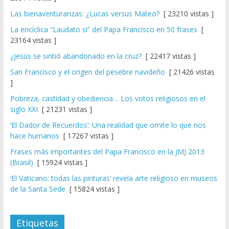
Las bienaventuranzas: ¿Lucas versus Mateo?
[ 23210 vistas ]
La encíclica “Laudato si” del Papa Francisco en 50 frases
[
23164 vistas ]
¿Jesús se sintió abandonado en la cruz?
[ 22417 vistas ]
San Francisco y el origen del pesebre navideño
[ 21426 vistas
]
Pobreza, castidad y obediencia… Los votos religiosos en el
siglo XXI
[ 21231 vistas ]
‘El Dador de Recuerdos’: Una realidad que omite lo que nos
hace humanos
[ 17267 vistas ]
Frases más importantes del Papa Francisco en la JMJ 2013
(Brasil)
[ 15924 vistas ]
‘El Vaticano: todas las pinturas’ revela arte religioso en museos
de la Santa Sede
[ 15824 vistas ]
Etiquetas