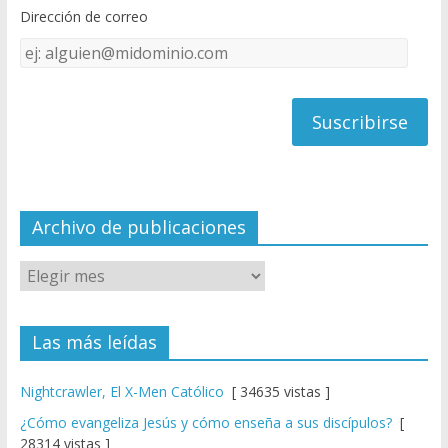
o
b
Dirección de correo
k
e
Dirección
C
de
h
correo
a
n
n
el
Archivo de publicaciones
Las más leídas
Nightcrawler, El X-Men Católico
[ 34635 vistas ]
¿Cómo evangeliza Jesús y cómo enseña a sus discípulos?
[
28314 vistas ]