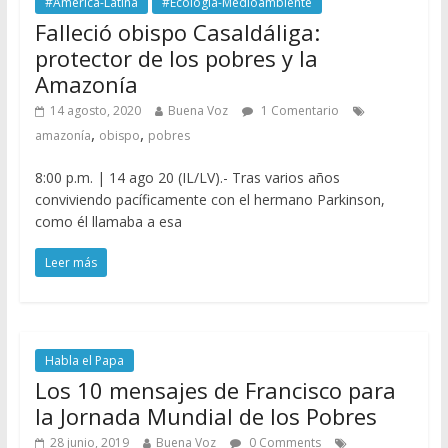
#América-Latina
#Ecología-Medioambiente
Falleció obispo Casaldáliga:
protector de los pobres y la
Amazonía
14 agosto, 2020
Buena Voz
1 Comentario
,
,
amazonía
obispo
pobres
8:00 p.m. | 14 ago 20 (IL/LV).- Tras varios años
conviviendo pacíficamente con el hermano Parkinson,
como él llamaba a esa
Leer más
Habla el Papa
Los 10 mensajes de Francisco para
la Jornada Mundial de los Pobres
28 junio, 2019
Buena Voz
0 Comments