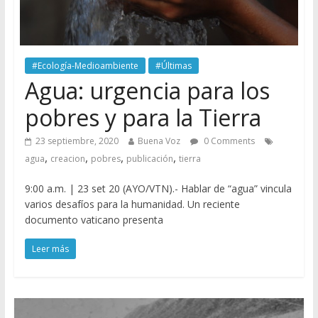
#Ecología-Medioambiente
#Últimas
Agua: urgencia para los
pobres y para la Tierra
23 septiembre, 2020
Buena Voz
0 Comments
,
,
,
,
agua
creacion
pobres
publicación
tierra
9:00 a.m. | 23 set 20 (AYO/VTN).- Hablar de “agua” vincula
varios desafíos para la humanidad. Un reciente
documento vaticano presenta
Leer más