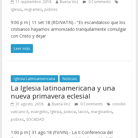
11 septiembre, 2018
Buena Voz
0 Comments
,
,
Iglesia
migrantes
pobres
9:00 p m| 11 set 18 (RD/VATN).- “Es escandaloso que los
cristianos hayamos armonizado tranquilamente comulgar
con Cristo y dejar
Leer más
Iglesia Latinoamericana
Noticias
La Iglesia latinoamericana y una
nueva primavera eclesial
31 agosto, 2018
Buena Voz
0 Comments
concilio
,
,
,
,
,
,
vaticano II
evangelio
Iglesia
Justicia
laicos
marginados
,
pobres
SOCIEDAD
1:00 p m| 31 ago 18 (FV/VN).- La II Conferencia del