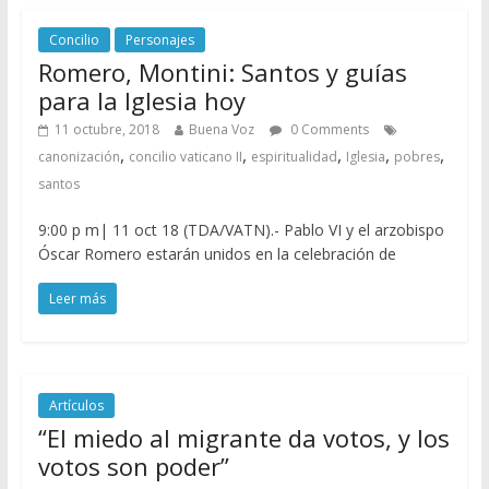
Concilio
Personajes
Romero, Montini: Santos y guías
para la Iglesia hoy
11 octubre, 2018
Buena Voz
0 Comments
,
,
,
,
,
canonización
concilio vaticano II
espiritualidad
Iglesia
pobres
santos
9:00 p m| 11 oct 18 (TDA/VATN).- Pablo VI y el arzobispo
Óscar Romero estarán unidos en la celebración de
Leer más
Artículos
“El miedo al migrante da votos, y los
votos son poder”