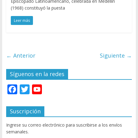
Episcopado Latinoamericano, celebrada en Medellín
(1968) constituyó la puesta
Leer más
← Anterior
Siguiente →
Síguenos en la redes
F
T
Y
ac
w
o
e
itt
u
Suscripción
b
er
T
Ingrese su correo electrónico para suscribirse a los envíos
o
u
semanales.