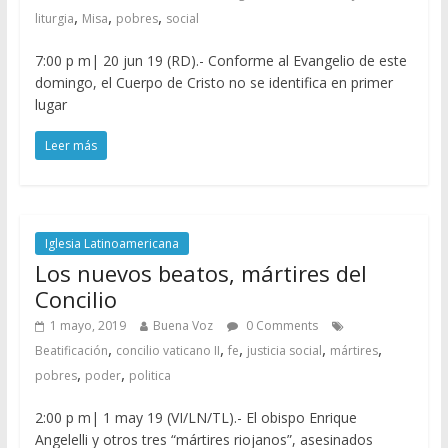
,
,
,
liturgia
Misa
pobres
social
7:00 p m| 20 jun 19 (RD).- Conforme al Evangelio de este
domingo, el Cuerpo de Cristo no se identifica en primer
lugar
Leer más
Iglesia Latinoamericana
Los nuevos beatos, mártires del
Concilio
1 mayo, 2019
Buena Voz
0 Comments
,
,
,
,
,
Beatificación
concilio vaticano II
fe
justicia social
mártires
,
,
pobres
poder
politica
2:00 p m| 1 may 19 (VI/LN/TL).- El obispo Enrique
Angelelli y otros tres “mártires riojanos”, asesinados