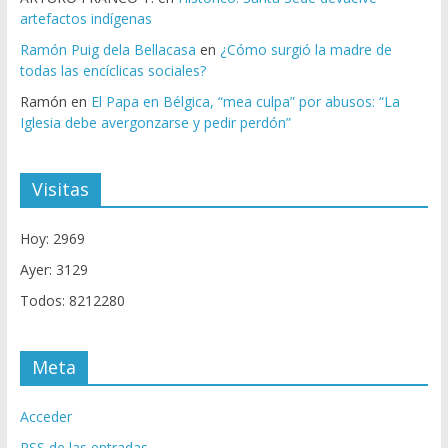
artefactos indígenas
Ramón Puig dela Bellacasa
en
¿Cómo surgió la madre de
todas las encíclicas sociales?
Ramón
en
El Papa en Bélgica, “mea culpa” por abusos: “La
Iglesia debe avergonzarse y pedir perdón”
Visitas
Hoy: 2969
Ayer: 3129
Todos: 8212280
Meta
Acceder
RSS
de las entradas