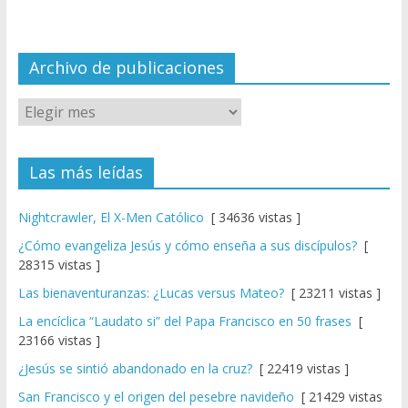
n
n
el
Archivo de publicaciones
Las más leídas
Nightcrawler, El X-Men Católico
[ 34636 vistas ]
¿Cómo evangeliza Jesús y cómo enseña a sus discípulos?
[
28315 vistas ]
Las bienaventuranzas: ¿Lucas versus Mateo?
[ 23211 vistas ]
La encíclica “Laudato si” del Papa Francisco en 50 frases
[
23166 vistas ]
¿Jesús se sintió abandonado en la cruz?
[ 22419 vistas ]
San Francisco y el origen del pesebre navideño
[ 21429 vistas