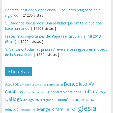
]
Pobreza, castidad y obediencia… Los votos religiosos en el
siglo XXI
[ 21235 vistas ]
‘El Dador de Recuerdos’: Una realidad que omite lo que nos
hace humanos
[ 17268 vistas ]
Frases más importantes del Papa Francisco en la JMJ 2013
(Brasil)
[ 15924 vistas ]
‘El Vaticano: todas las pinturas’ revela arte religioso en museos
de la Santa Sede
[ 15824 vistas ]
Etiquetas
Benedicto XVI
Abusos
arte
amazonía
América Latina
cultura
Católicos
conflicto
cristianos
Dios
concilio vaticano II
Diálogo
ecumenismo
economía
diálogo interreligioso
Iglesia
fe
evangelio
familia
educación
encuentro