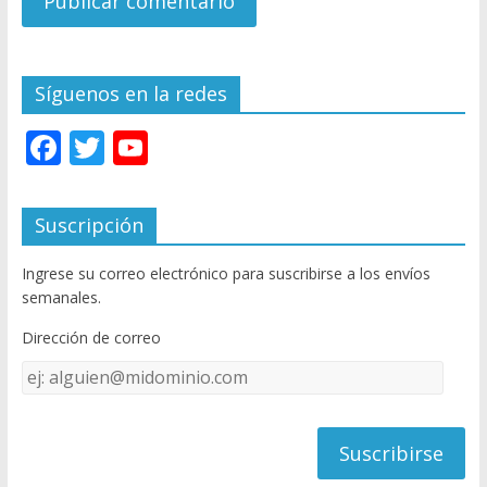
Síguenos en la redes
F
T
Y
ac
w
o
e
itt
u
Suscripción
b
er
T
Ingrese su correo electrónico para suscribirse a los envíos
o
u
semanales.
o
b
Dirección de correo
k
e
Dirección
C
de
h
correo
a