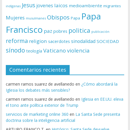
Jesus
laicos
jovenes
medioambiente
migrantes
indígenas
Papa
Obispos
Mujeres
Papa
musulmanes
Francisco
politica
paz
pobres
publicación
reforma
religion
sinodalidad
sacerdotes
SOCIEDAD
sínodo
Vaticano
violencia
teología
Comentarios recientes
carmen ramos suarez de avellanedo
en
¿Cómo abordará la
Iglesia los debates más sensibles?
carmen ramos suarez de avellanedo
en
Iglesia en EE.UU. eleva
el tono ante política exterior de Trump
servicios de marketing online 360
en
La Santa Sede presenta
doctrina sobre la inteligencia artificial
ARTURO FRANCO T.
en
Histórico: Santa Sede devuelve