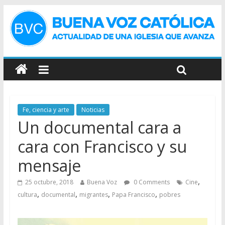
Fe, ciencia y arte
Noticias
Un documental cara a
cara con Francisco y su
mensaje
,
25 octubre, 2018
Buena Voz
0 Comments
Cine
,
,
,
,
cultura
documental
migrantes
Papa Francisco
pobres