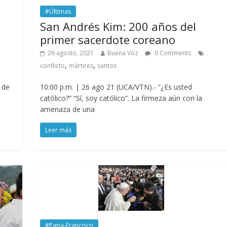
#Últimas
San Andrés Kim: 200 años del
primer sacerdote coreano
26 agosto, 2021
Buena Voz
0 Comments
,
,
conflicto
mártires
santos
 de
10:00 p.m. | 26 ago 21 (UCA/VTN).- “¿Es usted
católico?” “Sí, soy católico”. La firmeza aún con la
amenaza de una
Leer más
#Papa-Francisco