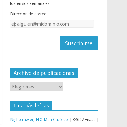
o
u
los envíos semanales.
o
b
Dirección de correo
k
e
Dirección
C
de
h
correo
a
n
n
el
Archivo de publicaciones
Las más leídas
Nightcrawler, El X-Men Católico
[ 34627 vistas ]