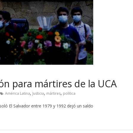
ón para mártires de la UCA
,
,
,
América Latina
Justicia
mártires
politica
 asoló El Salvador entre 1979 y 1992 dejó un saldo