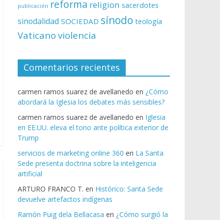
reforma
religion
sacerdotes
publicación
sínodo
sinodalidad
SOCIEDAD
teología
Vaticano
violencia
Comentarios recientes
carmen ramos suarez de avellanedo
en
¿Cómo
abordará la Iglesia los debates más sensibles?
carmen ramos suarez de avellanedo
en
Iglesia
en EE.UU. eleva el tono ante política exterior de
Trump
servicios de marketing online 360
en
La Santa
Sede presenta doctrina sobre la inteligencia
artificial
ARTURO FRANCO T.
en
Histórico: Santa Sede
devuelve artefactos indígenas
Ramón Puig dela Bellacasa
en
¿Cómo surgió la