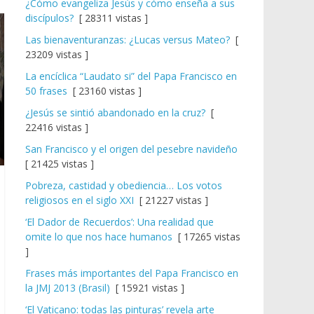
¿Cómo evangeliza Jesús y cómo enseña a sus
discípulos?
[ 28311 vistas ]
Las bienaventuranzas: ¿Lucas versus Mateo?
[
23209 vistas ]
La encíclica “Laudato si” del Papa Francisco en
50 frases
[ 23160 vistas ]
¿Jesús se sintió abandonado en la cruz?
[
22416 vistas ]
San Francisco y el origen del pesebre navideño
[ 21425 vistas ]
Pobreza, castidad y obediencia… Los votos
religiosos en el siglo XXI
[ 21227 vistas ]
‘El Dador de Recuerdos’: Una realidad que
omite lo que nos hace humanos
[ 17265 vistas
]
Frases más importantes del Papa Francisco en
la JMJ 2013 (Brasil)
[ 15921 vistas ]
‘El Vaticano: todas las pinturas’ revela arte