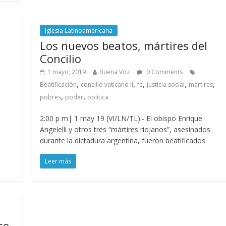
Iglesia Latinoamericana
Los nuevos beatos, mártires del
Concilio
1 mayo, 2019
Buena Voz
0 Comments
,
,
,
,
,
,
Beatificación
concilio vaticano II
fe
justicia social
mártires
,
,
pobres
poder
politica
2:00 p m| 1 may 19 (VI/LN/TL).- El obispo Enrique
Angelelli y otros tres “mártires riojanos”, asesinados
durante la dictadura argentina, fueron beatificados
Leer más
se