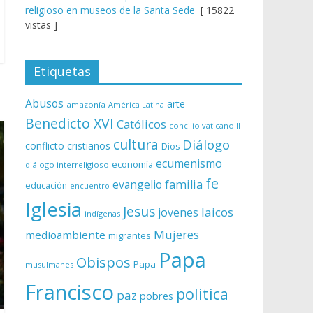
religioso en museos de la Santa Sede
[ 15822
vistas ]
Etiquetas
Abusos
arte
amazonía
América Latina
Benedicto XVI
Católicos
concilio vaticano II
cultura
Diálogo
conflicto
cristianos
Dios
ecumenismo
economía
diálogo interreligioso
fe
evangelio
familia
educación
encuentro
Iglesia
Jesus
laicos
jovenes
indígenas
Mujeres
medioambiente
migrantes
Papa
Obispos
Papa
musulmanes
Francisco
politica
paz
pobres