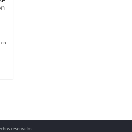
on
 en
echos reservados.