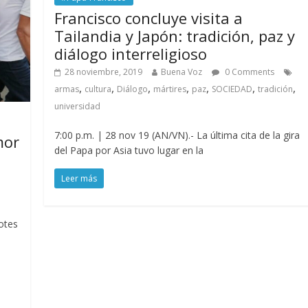
Francisco concluye visita a
Tailandia y Japón: tradición, paz y
diálogo interreligioso
28 noviembre, 2019
Buena Voz
0 Comments
,
,
,
,
,
,
,
armas
cultura
Diálogo
mártires
paz
SOCIEDAD
tradición
universidad
7:00 p.m. | 28 nov 19 (AN/VN).- La última cita de la gira
mor
del Papa por Asia tuvo lugar en la
Leer más
otes