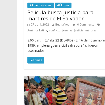
#América-Latina
#Últimas
Película busca justicia para
mártires de El Salvador
27 abril, 2022
Buena Voz
0 Comments
,
,
,
,
América Latina
conflicto
jesuitas
Justicia
mártires
8:00 p.m. | 27 abr 22 (DB/RD).- El 16 de noviembre
1989, en plena guerra civil salvadoreña, fueron
asesinados
Leer más