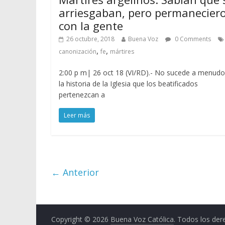
arriesgaban, pero permanecier
con la gente
26 octubre, 2018
Buena Voz
0 Comments
,
,
canonización
fe
mártires
2:00 p m| 26 oct 18 (VI/RD).- No sucede a menudo
la historia de la Iglesia que los beatificados
pertenezcan a
Leer más
← Anterior
Copyright © 2026
Buena Voz Católica
. Todos los der