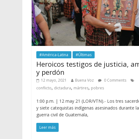
#América-Latina
#Últimas
Heroicos testigos de justicia, a
y perdón
12 mayo, 2021
Buena Voz
0 Comments
,
,
,
conflicto
dictadura
mártires
pobres
1:00 p.m. | 12 may 21 (LOR/VTN).- Los tres sacerd
y siete catequistas indígenas asesinados durante la
guerra civil de Guatemala,
Leer más