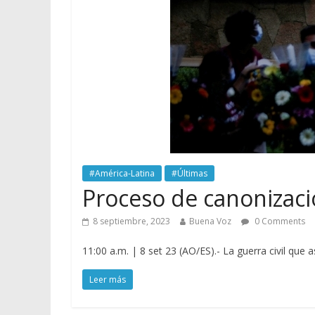
#América-Latina
#Últimas
Proceso de canonizaci
8 septiembre, 2023
Buena Voz
0 Comments
11:00 a.m. | 8 set 23 (AO/ES).- La guerra civil que
Leer más