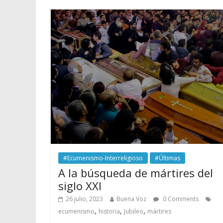
#Ecumenismo-Interreligioso
#Últimas
A la búsqueda de mártires del
siglo XXI
26 julio, 2023
Buena Voz
0 Comments
,
,
,
ecumenismo
historia
Jubileo
mártires