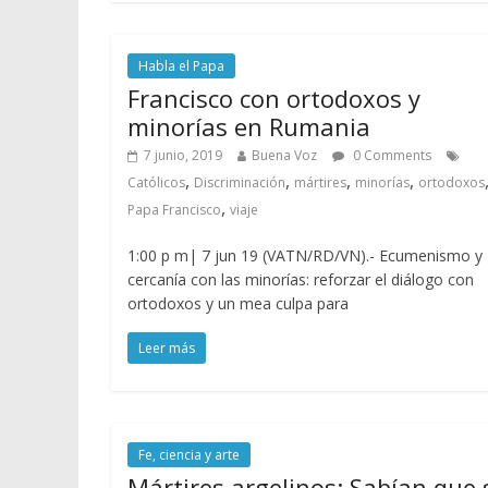
Habla el Papa
Francisco con ortodoxos y
minorías en Rumania
7 junio, 2019
Buena Voz
0 Comments
,
,
,
,
Católicos
Discriminación
mártires
minorías
ortodoxos
,
Papa Francisco
viaje
1:00 p m| 7 jun 19 (VATN/RD/VN).- Ecumenismo y
cercanía con las minorías: reforzar el diálogo con
ortodoxos y un mea culpa para
Leer más
Fe, ciencia y arte
Mártires argelinos: Sabían que 