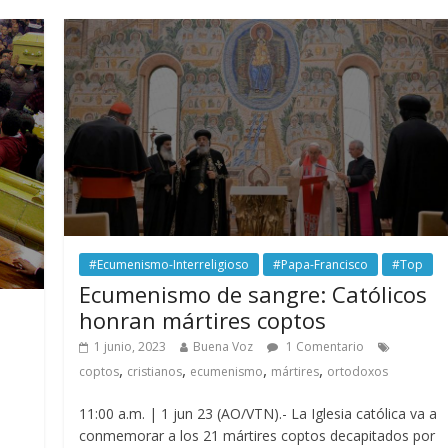
#Ecumenismo-Interreligioso
#Papa-Francisco
#Top
Ecumenismo de sangre: Católicos
honran mártires coptos
1 junio, 2023
Buena Voz
1 Comentario
,
,
,
,
coptos
cristianos
ecumenismo
mártires
ortodoxos
11:00 a.m. | 1 jun 23 (AO/VTN).- La Iglesia católica va a
conmemorar a los 21 mártires coptos decapitados por