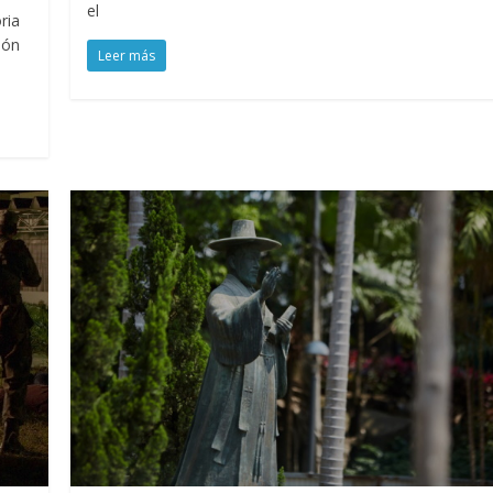
el
ria
ión
Leer más