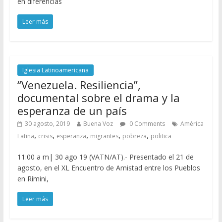
en diferencias
Leer más
Iglesia Latinoamericana
“Venezuela. Resiliencia”,
documental sobre el drama y la
esperanza de un país
30 agosto, 2019
Buena Voz
0 Comments
América
,
,
,
,
,
Latina
crisis
esperanza
migrantes
pobreza
politica
11:00 a m| 30 ago 19 (VATN/AT).- Presentado el 21 de
agosto, en el XL Encuentro de Amistad entre los Pueblos
en Rímini,
Leer más