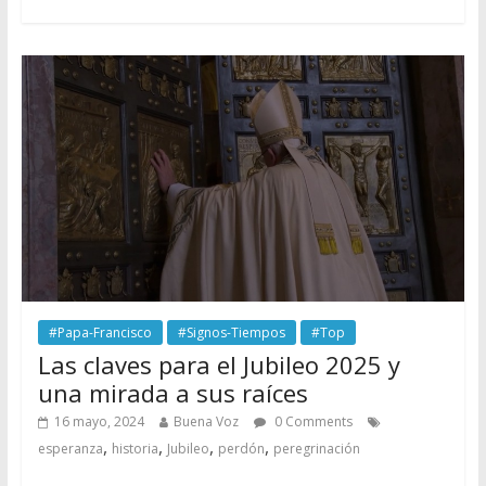
#Papa-Francisco
#Signos-Tiempos
#Top
Las claves para el Jubileo 2025 y
una mirada a sus raíces
16 mayo, 2024
Buena Voz
0 Comments
,
,
,
,
esperanza
historia
Jubileo
perdón
peregrinación