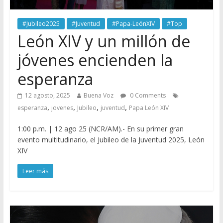
#Jubileo2025
#Juventud
#Papa-LeónXIV
#Top
León XIV y un millón de
jóvenes encienden la
esperanza
12 agosto, 2025
Buena Voz
0 Comments
,
,
,
,
esperanza
jovenes
Jubileo
juventud
Papa León XIV
1:00 p.m. | 12 ago 25 (NCR/AM).- En su primer gran
evento multitudinario, el Jubileo de la Juventud 2025, León
XIV
Leer más