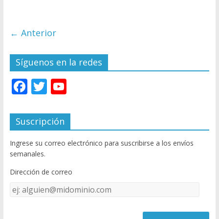
← Anterior
Síguenos en la redes
F
T
Y
ac
w
o
e
itt
u
Suscripción
b
er
T
Ingrese su correo electrónico para suscribirse a los envíos
o
u
semanales.
o
b
Dirección de correo
k
e
Dirección
C
de
h
correo