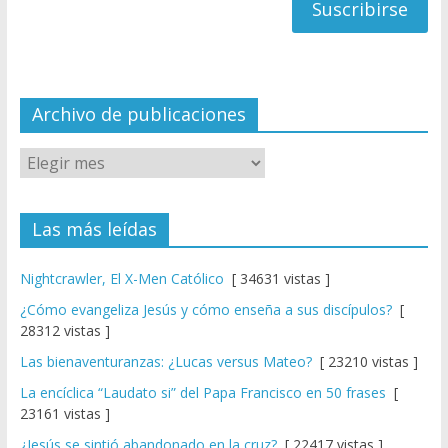
a
n
n
el
Archivo de publicaciones
Las más leídas
Nightcrawler, El X-Men Católico
[ 34631 vistas ]
¿Cómo evangeliza Jesús y cómo enseña a sus discípulos?
[
28312 vistas ]
Las bienaventuranzas: ¿Lucas versus Mateo?
[ 23210 vistas ]
La encíclica “Laudato si” del Papa Francisco en 50 frases
[
23161 vistas ]
¿Jesús se sintió abandonado en la cruz?
[ 22417 vistas ]