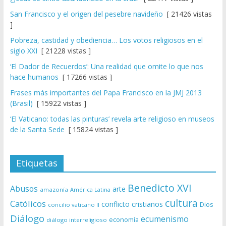
San Francisco y el origen del pesebre navideño
[ 21426 vistas
]
Pobreza, castidad y obediencia… Los votos religiosos en el
siglo XXI
[ 21228 vistas ]
‘El Dador de Recuerdos’: Una realidad que omite lo que nos
hace humanos
[ 17266 vistas ]
Frases más importantes del Papa Francisco en la JMJ 2013
(Brasil)
[ 15922 vistas ]
‘El Vaticano: todas las pinturas’ revela arte religioso en museos
de la Santa Sede
[ 15824 vistas ]
Etiquetas
Benedicto XVI
Abusos
arte
amazonía
América Latina
cultura
Católicos
conflicto
cristianos
Dios
concilio vaticano II
Diálogo
ecumenismo
economía
diálogo interreligioso