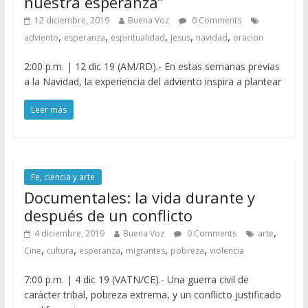
nuestra esperanza”
12 diciembre, 2019
Buena Voz
0 Comments
,
,
,
,
,
adviento
esperanza
espiritualidad
Jesus
navidad
oracion
2:00 p.m. | 12 dic 19 (AM/RD).- En estas semanas previas
a la Navidad, la experiencia del adviento inspira a plantear
Leer más
Fe, ciencia y arte
Documentales: la vida durante y
después de un conflicto
,
4 diciembre, 2019
Buena Voz
0 Comments
arte
,
,
,
,
,
Cine
cultura
esperanza
migrantes
pobreza
violencia
7:00 p.m. | 4 dic 19 (VATN/CE).- Una guerra civil de
carácter tribal, pobreza extrema, y un conflicto justificado