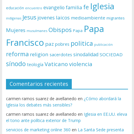
Iglesia
fe
evangelio
familia
educación
encuentro
Jesus
laicos
jovenes
medioambiente
migrantes
indígenas
Papa
Obispos
Mujeres
Papa
musulmanes
Francisco
politica
paz
pobres
publicación
reforma
religion
sinodalidad
sacerdotes
SOCIEDAD
sínodo
Vaticano
violencia
teología
Comentarios recientes
carmen ramos suarez de avellanedo
en
¿Cómo abordará la
Iglesia los debates más sensibles?
carmen ramos suarez de avellanedo
en
Iglesia en EE.UU. eleva
el tono ante política exterior de Trump
servicios de marketing online 360
en
La Santa Sede presenta