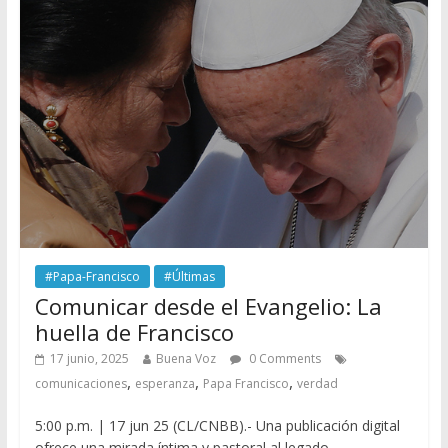
#Papa-Francisco
#Últimas
Comunicar desde el Evangelio: La
huella de Francisco
17 junio, 2025
Buena Voz
0 Comments
,
,
,
comunicaciones
esperanza
Papa Francisco
verdad
5:00 p.m. | 17 jun 25 (CL/CNBB).- Una publicación digital
ofrece una mirada íntima y pastoral al legado