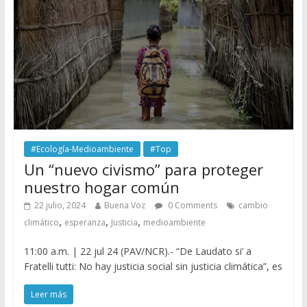
#Ecología-Medioambiente
#Top
Un “nuevo civismo” para proteger
nuestro hogar común
22 julio, 2024
Buena Voz
0 Comments
cambio
,
,
,
climático
esperanza
Justicia
medioambiente
11:00 a.m. | 22 jul 24 (PAV/NCR).- “De Laudato si’ a
Fratelli tutti: No hay justicia social sin justicia climática”, es
Leer más