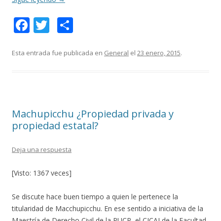
F
T
C
ac
w
o
e
itt
m
Esta entrada fue publicada en
General
el
23 enero, 2015
.
b
er
p
o
ar
o
ti
Machupicchu ¿Propiedad privada y
k
r
propiedad estatal?
Deja una respuesta
[Visto: 1367 veces]
Se discute hace buen tiempo a quien le pertenece la
titularidad de Macchupicchu. En ese sentido a iniciativa de la
Maestría de Derecho Civil de la PUCP, el CICAJ de la Facultad