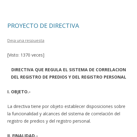
o
ar
o
ti
k
r
PROYECTO DE DIRECTIVA
Deja una respuesta
[Visto: 1370 veces]
DIRECTIVA QUE REGULA EL SISTEMA DE CORRELACION
DEL REGISTRO DE PREDIOS Y DEL
REGISTRO PERSONAL
I. OBJETO.-
La directiva tiene por objeto establecer disposiciones sobre
la funcionalidad y alcances del sistema de correlación del
registro de predios y del registro personal.
II. FINALIDAD.-