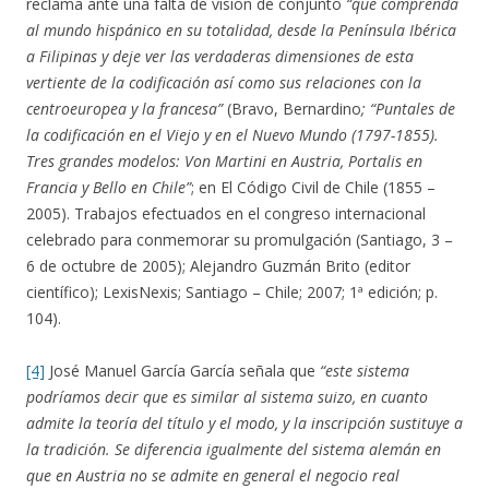
reclama ante una falta de visión de conjunto
“que comprenda
al mundo hispánico en su totalidad, desde la Península Ibérica
a Filipinas y deje ver las verdaderas dimensiones de esta
vertiente de la codificación así como sus relaciones con la
centroeuropea y la francesa”
(Bravo, Bernardino
; “Puntales de
la codificación en el Viejo y en el Nuevo Mundo (1797-1855).
Tres grandes modelos: Von Martini en Austria, Portalis en
Francia y Bello en Chile”
; en El Código Civil de Chile (1855 –
2005). Trabajos efectuados en el congreso internacional
celebrado para conmemorar su promulgación (Santiago, 3 –
6 de octubre de 2005); Alejandro Guzmán Brito (editor
científico); LexisNexis; Santiago – Chile; 2007; 1ª edición; p.
104).
[4]
José Manuel García García señala que
“este sistema
podríamos decir que es similar al sistema suizo, en cuanto
admite la teoría del título y el modo, y la inscripción sustituye a
la tradición. Se diferencia igualmente del sistema alemán en
que en Austria no se admite en general el negocio real