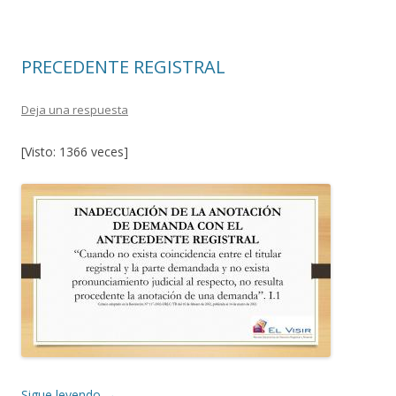
o
ar
o
ti
PRECEDENTE REGISTRAL
k
r
Deja una respuesta
[Visto: 1366 veces]
Sigue leyendo
→