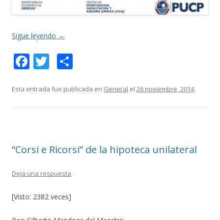
Sigue leyendo
→
F
T
C
ac
w
o
e
itt
m
Esta entrada fue publicada en
General
el
26 noviembre, 2014
.
b
er
p
o
ar
o
ti
“Corsi e Ricorsi” de la hipoteca unilateral
k
r
Deja una respuesta
[Visto: 2382 veces]