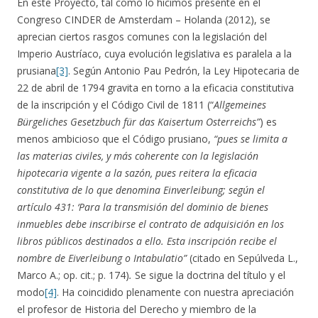
En este Proyecto, tal como lo hicimos presente en el
Congreso CINDER de Amsterdam – Holanda (2012), se
aprecian ciertos rasgos comunes con la legislación del
Imperio Austríaco, cuya evolución legislativa es paralela a la
prusiana
[3]
. Según Antonio Pau Pedrón, la Ley Hipotecaria de
22 de abril de 1794 gravita en torno a la eficacia constitutiva
de la inscripción y el Código Civil de 1811 (“
Allgemeines
Bürgeliches Gesetzbuch für das Kaisertum Osterreichs”
) es
menos ambicioso que el Código prusiano,
“pues se limita a
las materias civiles, y más coherente con la legislación
hipotecaria vigente a la sazón, pues reitera la eficacia
constitutiva de lo que denomina Einverleibung; según el
artículo 431: ‘Para la transmisión del dominio de bienes
inmuebles debe inscribirse el contrato de adquisición en los
libros públicos destinados a ello. Esta inscripción recibe el
nombre de Eiverleibung o Intabulatio”
(citado en Sepúlveda L.,
Marco A.; op. cit.; p. 174)
.
Se sigue la doctrina del título y el
modo
[4]
. Ha coincidido plenamente con nuestra apreciación
el profesor de Historia del Derecho y miembro de la