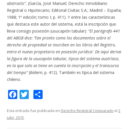
abstracto”.
(García, José Manuel; Derecho Inmobiliario
Registral o Hipotecario; Editorial Civitas S.A.; Madrid – España;
1988; 1ª edición; tomo I; p. 411). Y entre las características
que destaca este autor del sistema, está la inscripción que
lleva consigo posesión (usucapión tabular):
“El parágrafo 441
del ABGB dice: ‘Tan pronto como los documentos sobre el
derecho de propiedad se inscriben en los libros del Registro,
entra el nuevo propietario en posesión jurídica’. De aquí deriva
la figura de la usucapión tabular, típica del sistema austríaco,
en la que solo se tiene en cuenta la inscripción y el transcurso
del tiempo”
(ibídem; p. 412). También es típica del sistema
chileno.
F
T
C
ac
w
o
e
itt
m
Esta entrada fue publicada en
Derecho Registral Comparado
el
2
julio, 2015
.
b
er
p