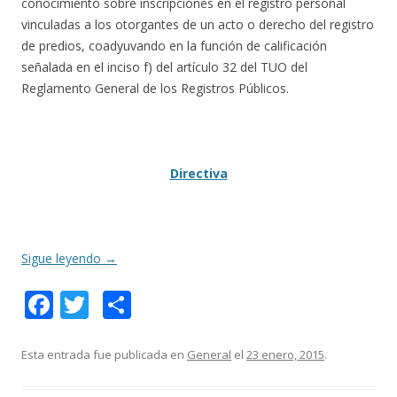
conocimiento sobre inscripciones en el registro personal
vinculadas a los otorgantes de un acto o derecho del registro
de predios, coadyuvando en la función de calificación
señalada en el inciso f) del artículo 32 del TUO del
Reglamento General de los Registros Públicos.
Directiva
Sigue leyendo
→
F
T
C
ac
w
o
e
itt
m
Esta entrada fue publicada en
General
el
23 enero, 2015
.
b
er
p