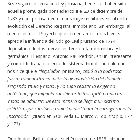
Si se siguió de cerca una ley prusiana, tiene que haber sido
aquella promulgada por Federico II el 20 de diciembre de
1783 y que, precisamente, constituye un hito esencial en la
evolución del Derecho Registral Inmobiliario. Sin embargo, al
menos en este Proyecto que comentamos, más bien, se
aprecia la influencia del Código Civil prusiano de 1794,
depositario de dos fuerzas en tensión: la romanística y la
germánica. El español Antonio Pau Pedrón, en un interesante
y conocido trabajo acerca del sistema inmobiliario alemán,
nos dice que el
“legislador
(prusiano)
cedió a la poderosa
fuerza romanística en materia de adquisición del dominio,
exigiendo ‘título y modo’, y no supo resistir la exigencia
autóctona, que imponía considerar la inscripción como un
‘modo de adquirir’. De esta manera se llega a un sistema
ecléctico, que considera como ‘modos’ tanto la entrega como la
inscripción”
(citado en Sepúlveda L., Marco A.; op. cit.; p.p. 172
y 173).
Don Andrés Bello López, en el Proyecto de 1853, introduce