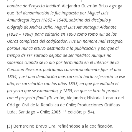
nombre de ‘Proyecto Inédito’.
Alejandro Guzmán Brito agrega
que
“tal denominación le fue impuesta por Miguel Luis
Amunátegui Reyes (1862 – 1949), sobrino del discípulo y
biógrafo de Andrés Bello, Miguel Luis Amunátegui Aldunate
(1828 – 1888), para editarlo en 1890 como tomo XIII de las
Obras completas del codificador. Fue un nombre mal escogido,
porque nunca estuvo destinado a la publicación, y porque al
tiempo de ser editado dejaba de ser ‘inédito’. Aunque no
sabemos cuándo se lo dio por terminado en el interior de la
Comisión Revisora, podríamos convencionalmente fijar el año
1854, y así una denotación más correcta haría referencia a ese
año, en correlación con los años 1853, en que fue editado el
proyecto que se examinaba, y 1855, en que se hizo lo propio
con el proyecto final”
(Guzmán, Alejandro; Historia literaria del
Código Civil de la República de Chile; Producciones Gráficas
Ltda.; Santiago – Chile; 2005; 1ª edición; p. 54).
[3] Bernardino Bravo Lira, refiriéndose a la codificación,