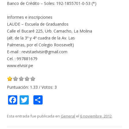
Banco de Crédito – Soles: 192-1855701-0-53 (*)
Informes e inscripciones
LAUDE – Escuela de Graduandos
Calle el Bucaré 225, Urb. Camacho, La Molina
(alt. de la 3º y 4º cuadra de la Av. Las
Palmeras, por el Colegio Roosevelt)
E-mail : revistaelvisir@gmail.com
Cel. : 997881679
www.elvisir.pe
Puntuación:
1.33
/ Votos:
3
F
T
C
ac
w
o
e
itt
m
Esta entrada fue publicada en
General
el
6 noviembre, 2012
.
b
er
p