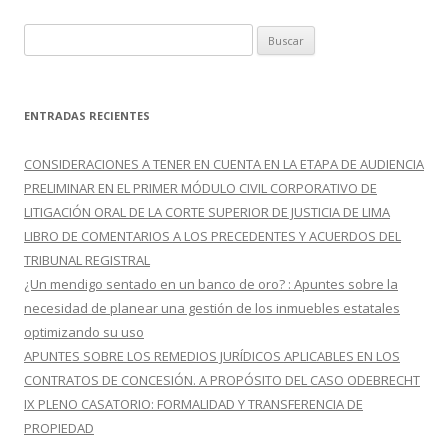
B
u
s
c
ENTRADAS RECIENTES
a
r
CONSIDERACIONES A TENER EN CUENTA EN LA ETAPA DE AUDIENCIA
:
PRELIMINAR EN EL PRIMER MÓDULO CIVIL CORPORATIVO DE
LITIGACIÓN ORAL DE LA CORTE SUPERIOR DE JUSTICIA DE LIMA
LIBRO DE COMENTARIOS A LOS PRECEDENTES Y ACUERDOS DEL
TRIBUNAL REGISTRAL
¿Un mendigo sentado en un banco de oro? : Apuntes sobre la
necesidad de planear una gestión de los inmuebles estatales
optimizando su uso
APUNTES SOBRE LOS REMEDIOS JURÍDICOS APLICABLES EN LOS
CONTRATOS DE CONCESIÓN. A PROPÓSITO DEL CASO ODEBRECHT
IX PLENO CASATORIO: FORMALIDAD Y TRANSFERENCIA DE
PROPIEDAD