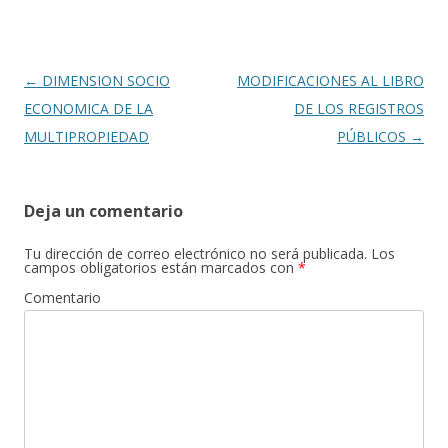
o
ar
o
ti
k
r
Navegación
←
DIMENSION SOCIO
MODIFICACIONES AL LIBRO
de
ECONOMICA DE LA
DE LOS REGISTROS
entradas
MULTIPROPIEDAD
PÚBLICOS
→
Deja un comentario
Tu dirección de correo electrónico no será publicada.
Los
campos obligatorios están marcados con
*
Comentario