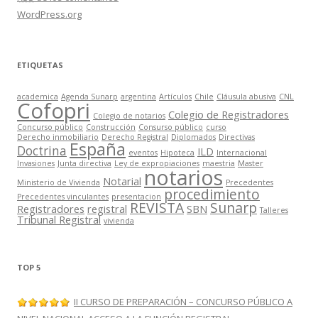
WordPress.org
ETIQUETAS
academica
Agenda Sunarp
argentina
Artículos
Chile
Cláusula abusiva
CNL
Cofopri
Colegio de Registradores
Colegio de notarios
Concurso público
Construcción
Consurso público
curso
Derecho inmobiliario
Derecho Registral
Diplomados
Directivas
España
Doctrina
ILD
eventos
Hipoteca
Internacional
Invasiones
Junta directiva
Ley de expropiaciones
maestria
Master
notarios
Notarial
Ministerio de Vivienda
Precedentes
procedimiento
Precedentes vinculantes
presentacion
REVISTA
Sunarp
Registradores
registral
SBN
Talleres
Tribunal Registral
vivienda
TOP 5
II CURSO DE PREPARACIÓN – CONCURSO PÚBLICO A