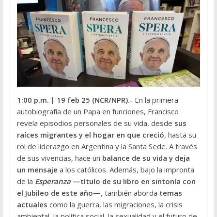
1:00 p.m.
| 19 feb 25 (NCR/NPR
).-
En la primera
autobiografía de un Papa en funciones, Francisco
revela episodios personales de su vida, desde
sus
raíces migrantes y el hogar en que creció
, hasta su
rol de liderazgo en Argentina y la Santa Sede. A través
de sus vivencias, hace un
balance de su vida y deja
un mensaje
a los católicos. Además, bajo la impronta
de la
Esperanza
—título de su libro en sintonía con
el Jubileo de este año—
, también aborda
temas
actuales
como la guerra, las migraciones, la crisis
ambiental, la política social, la sexualidad y el futuro de