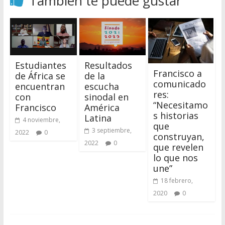
También te puede gustar
Estudiantes
Resultados
Francisco a
de África se
de la
comunicado
encuentran
escucha
res:
con
sinodal en
“Necesitamo
Francisco
América
s historias
Latina
4 noviembre,
que
3 septiembre,
2022
0
construyan,
2022
0
que revelen
lo que nos
une”
18 febrero,
2020
0