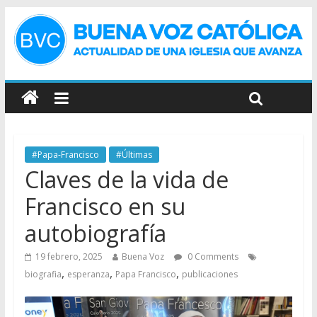
#Papa-Francisco
#Últimas
Claves de la vida de
Francisco en su
autobiografía
19 febrero, 2025
Buena Voz
0 Comments
,
,
,
biografia
esperanza
Papa Francisco
publicaciones