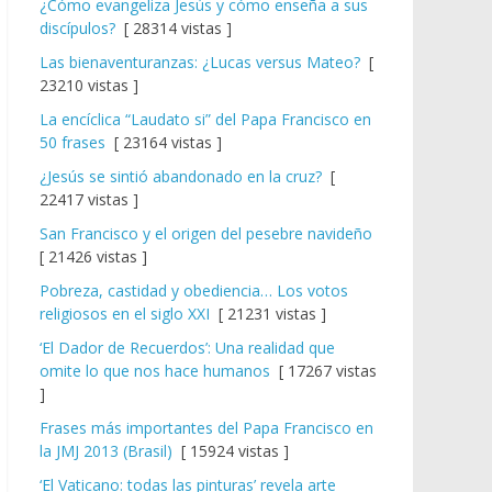
¿Cómo evangeliza Jesús y cómo enseña a sus
discípulos?
[ 28314 vistas ]
Las bienaventuranzas: ¿Lucas versus Mateo?
[
23210 vistas ]
La encíclica “Laudato si” del Papa Francisco en
50 frases
[ 23164 vistas ]
¿Jesús se sintió abandonado en la cruz?
[
22417 vistas ]
San Francisco y el origen del pesebre navideño
[ 21426 vistas ]
Pobreza, castidad y obediencia… Los votos
religiosos en el siglo XXI
[ 21231 vistas ]
‘El Dador de Recuerdos’: Una realidad que
omite lo que nos hace humanos
[ 17267 vistas
]
Frases más importantes del Papa Francisco en
la JMJ 2013 (Brasil)
[ 15924 vistas ]
‘El Vaticano: todas las pinturas’ revela arte