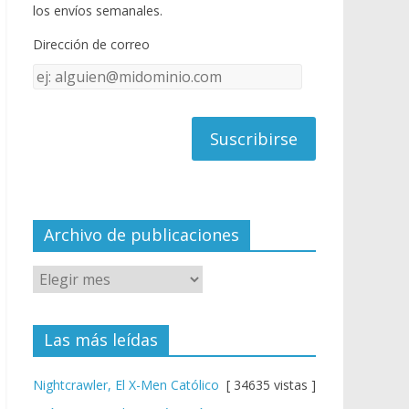
o
u
los envíos semanales.
o
b
Dirección de correo
k
e
Dirección
C
de
h
correo
a
n
n
el
Archivo de publicaciones
Las más leídas
Nightcrawler, El X-Men Católico
[ 34635 vistas ]