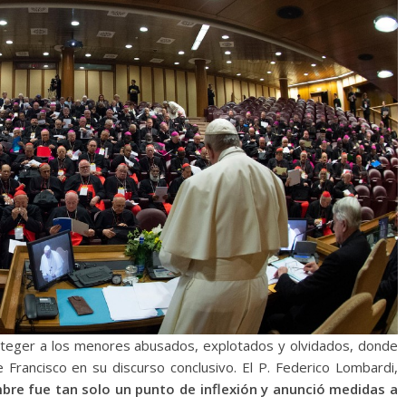
oteger a los menores abusados, explotados y olvidados, donde
Francisco en su discurso conclusivo. El P. Federico Lombardi,
bre fue tan solo un punto de inflexión y anunció medidas a