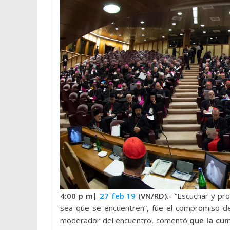
4:00 p
m|
27 feb 19
(VN/RD).-
“Escuchar y pr
sea que se encuentren”, fue el compromiso de 
moderador del encuentro, comentó
que la cum