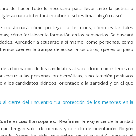
ará de hacer todo lo necesario para llevar ante la justicia a
Iglesia nunca intentará encubrir o subestimar ningún caso”.
e cuestionará cómo proteger a los niños; cómo evitar tales
imas; cómo fortalecer la formación en los seminarios. Se buscará
idades. Aprender a acusarse a sí mismo, como personas, como
debemos caer en la trampa de acusar a los otros, que es un paso
 de la formación de los candidatos al sacerdocio con criterios no
r excluir a las personas problemáticas, sino también positivos
o a los candidatos idóneos, orientado a la santidad y en el que
 al cierre del Encuentro “La protección de los menores en la
 Conferencias Episcopales.
“Reafirmar la exigencia de la unidad
 que tengan valor de normas y no solo de orientación. Ningún
alorado (como ha sido costumbre en el pasado), porque el