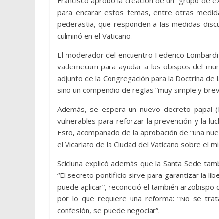
Francisco aprobó la creación de un “grupo de e
para encarar estos temas, entre otras medid
pederastía, que responden a las medidas discu
culminó en el Vaticano.
El moderador del encuentro Federico Lombardi 
vademecum para ayudar a los obispos del mundo
adjunto de la Congregación para la Doctrina de la
sino un compendio de reglas “muy simple y brev
Además, se espera un nuevo decreto papal (
vulnerables para reforzar la prevención y la lu
Esto, acompañado de la aprobación de “una nueva
el Vicariato de la Ciudad del Vaticano sobre el 
Scicluna explicó además que la Santa Sede tambi
“El secreto pontificio sirve para garantizar la l
puede aplicar”, reconoció el también arzobispo
por lo que requiere una reforma: “No se tra
confesión, se puede negociar”.