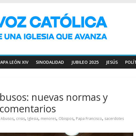
PAPA LEÓN XIV
SINODALIDAD
JUBILEO 2025
JESÚS
POLÍ
busos: nuevas normas y
y comentarios
,
,
,
,
,
,
Abusos
crisis
Iglesia
menores
Obispos
Papa Francisco
sacerdotes