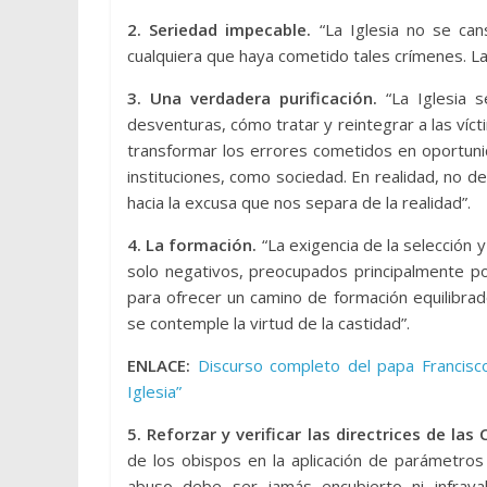
2. Seriedad impecable.
“La Iglesia no se cans
cualquiera que haya cometido tales crímenes. La 
3. Una verdadera purificación.
“La Iglesia s
desventuras, cómo tratar y reintegrar a las víct
transformar los errores cometidos en oportun
instituciones, como sociedad. En realidad, no 
hacia la excusa que nos separa de la realidad”.
4. La formación.
“La exigencia de la selección y
solo negativos, preocupados principalmente po
para ofrecer un camino de formación equilibrad
se contemple la virtud de la castidad”.
ENLACE:
Discurso completo del papa Francisco
Iglesia”
5. Reforzar y verificar las directrices de las
de los obispos en la aplicación de parámetros
abuso debe ser jamás encubierto ni infrav