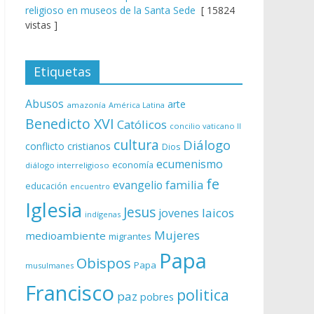
religioso en museos de la Santa Sede
[ 15824
vistas ]
Etiquetas
Abusos
arte
amazonía
América Latina
Benedicto XVI
Católicos
concilio vaticano II
cultura
Diálogo
conflicto
cristianos
Dios
ecumenismo
economía
diálogo interreligioso
fe
evangelio
familia
educación
encuentro
Iglesia
Jesus
laicos
jovenes
indígenas
Mujeres
medioambiente
migrantes
Papa
Obispos
Papa
musulmanes
Francisco
politica
paz
pobres