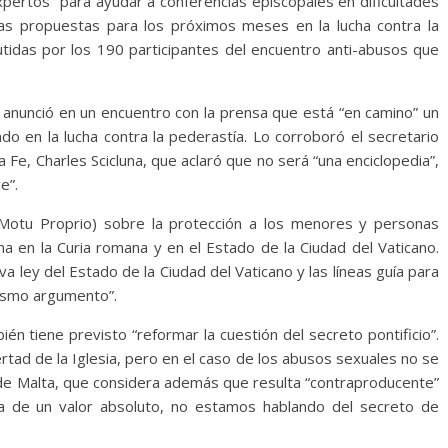
xpertos” para ayudar a conferencias episcopales en dificultades
as propuestas para los próximos meses en la lucha contra la
tidas por los 190 participantes del encuentro anti-abusos que
anunció en un encuentro con la prensa que está “en camino” un
 en la lucha contra la pederastía. Lo corroboró el secretario
 Fe, Charles Scicluna, que aclaró que no será “una enciclopedia”,
e”.
Motu Proprio) sobre la protección a los menores y personas
cha en la Curia romana y en el Estado de la Ciudad del Vaticano.
 ley del Estado de la Ciudad del Vaticano y las líneas guía para
mismo argumento”.
én tiene previsto “reformar la cuestión del secreto pontificio”.
ibertad de la Iglesia, pero en el caso de los abusos sexuales no se
 de Malta, que considera además que resulta “contraproducente”
ta de un valor absoluto, no estamos hablando del secreto de