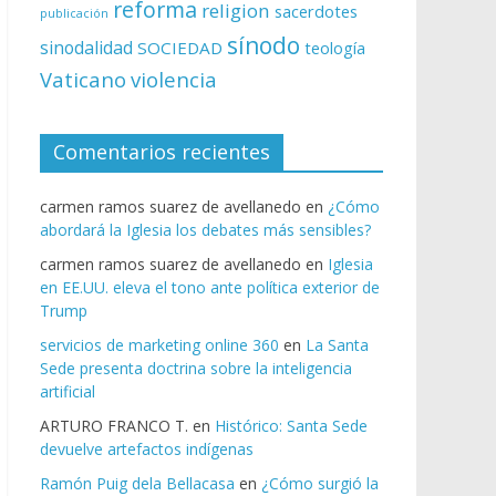
reforma
religion
sacerdotes
publicación
sínodo
sinodalidad
SOCIEDAD
teología
Vaticano
violencia
Comentarios recientes
carmen ramos suarez de avellanedo
en
¿Cómo
abordará la Iglesia los debates más sensibles?
carmen ramos suarez de avellanedo
en
Iglesia
en EE.UU. eleva el tono ante política exterior de
Trump
servicios de marketing online 360
en
La Santa
Sede presenta doctrina sobre la inteligencia
artificial
ARTURO FRANCO T.
en
Histórico: Santa Sede
devuelve artefactos indígenas
Ramón Puig dela Bellacasa
en
¿Cómo surgió la