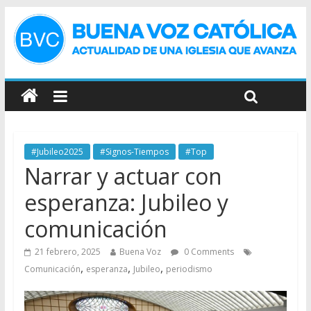
#Jubileo2025
#Signos-Tiempos
#Top
Narrar y actuar con
esperanza: Jubileo y
comunicación
21 febrero, 2025
Buena Voz
0 Comments
,
,
,
Comunicación
esperanza
Jubileo
periodismo