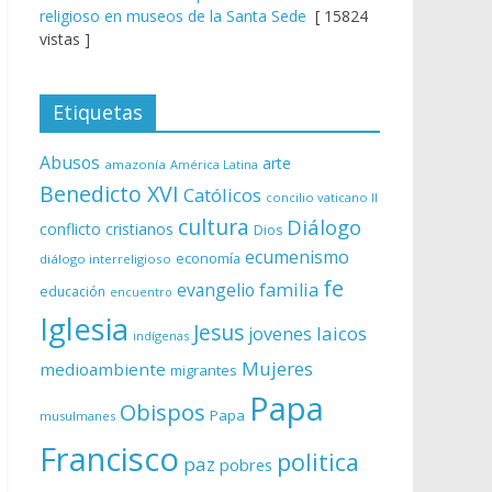
religioso en museos de la Santa Sede
[ 15824
vistas ]
Etiquetas
Abusos
arte
amazonía
América Latina
Benedicto XVI
Católicos
concilio vaticano II
cultura
Diálogo
conflicto
cristianos
Dios
ecumenismo
economía
diálogo interreligioso
fe
evangelio
familia
educación
encuentro
Iglesia
Jesus
laicos
jovenes
indígenas
Mujeres
medioambiente
migrantes
Papa
Obispos
Papa
musulmanes
Francisco
politica
paz
pobres