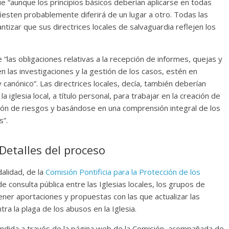
ue “aunque los principios básicos deberían aplicarse en todas
fiesten probablemente diferirá de un lugar a otro. Todas las
ntizar que sus directrices locales de salvaguardia reflejen los
 “las obligaciones relativas a la recepción de informes, quejas y
 las investigaciones y la gestión de los casos, estén en
y canónico”. Las directrices locales, decía, también deberían
lesia local, a título personal, para trabajar en la creación de
ión de riesgos y basándose en una comprensión integral de los
s”.
Detalles del proceso
dalidad, de la
Comisión Pontificia para la Protección de los
 consulta pública entre las Iglesias locales, los grupos de
ener aportaciones y propuestas con las que actualizar las
tra la plaga de los abusos en la Iglesia.
fundida a través de la página web de la Comisión, acompañada de