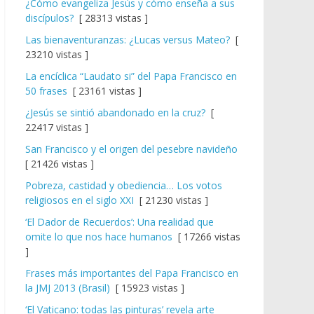
¿Cómo evangeliza Jesús y cómo enseña a sus
discípulos?
[ 28313 vistas ]
Las bienaventuranzas: ¿Lucas versus Mateo?
[
23210 vistas ]
La encíclica “Laudato si” del Papa Francisco en
50 frases
[ 23161 vistas ]
¿Jesús se sintió abandonado en la cruz?
[
22417 vistas ]
San Francisco y el origen del pesebre navideño
[ 21426 vistas ]
Pobreza, castidad y obediencia… Los votos
religiosos en el siglo XXI
[ 21230 vistas ]
‘El Dador de Recuerdos’: Una realidad que
omite lo que nos hace humanos
[ 17266 vistas
]
Frases más importantes del Papa Francisco en
la JMJ 2013 (Brasil)
[ 15923 vistas ]
‘El Vaticano: todas las pinturas’ revela arte