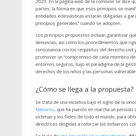
2023. En la página web de la comisión se dice q
partes, la forma en que esos principios se mani
entidades eclesiásticas estarán obligadas a gara
principios generales” cuando se adopten.
Los principios propuestos incluían garantizar que
denuncias, así como los procedimientos que rigen
consonancia con los requisitos del derecho civil 
promover un “compromiso de cada miembro de la ig
entornos seguros, bajo el paradigma de la gest
derechos de los niños y las personas vulnerable
¿Cómo se llega a la propuesta? 
Se trata de una iniciativa bajo el signo de la sino
Menores
, que ha puesto en marcha un periodo de
víctimas y los fieles de todo el mundo, para obt
directrices dirigidas a reforzar los esfuerzos con
Se trata de
una encuesta en cuatro idiomas
, di