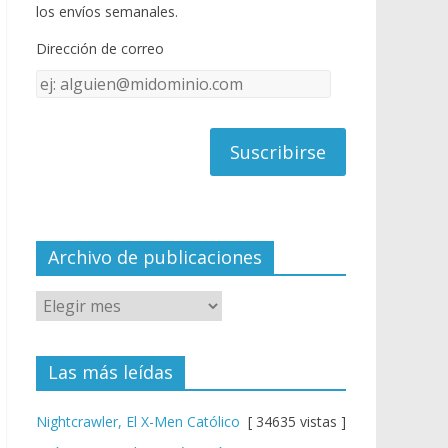
o
u
los envíos semanales.
o
b
Dirección de correo
k
e
Dirección
C
de
h
correo
a
n
n
el
Archivo de publicaciones
Las más leídas
Nightcrawler, El X-Men Católico
[ 34635 vistas ]