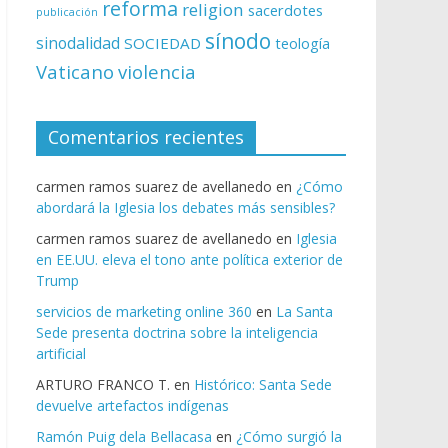
reforma
religion
sacerdotes
publicación
sínodo
sinodalidad
SOCIEDAD
teología
Vaticano
violencia
Comentarios recientes
carmen ramos suarez de avellanedo
en
¿Cómo
abordará la Iglesia los debates más sensibles?
carmen ramos suarez de avellanedo
en
Iglesia
en EE.UU. eleva el tono ante política exterior de
Trump
servicios de marketing online 360
en
La Santa
Sede presenta doctrina sobre la inteligencia
artificial
ARTURO FRANCO T.
en
Histórico: Santa Sede
devuelve artefactos indígenas
Ramón Puig dela Bellacasa
en
¿Cómo surgió la