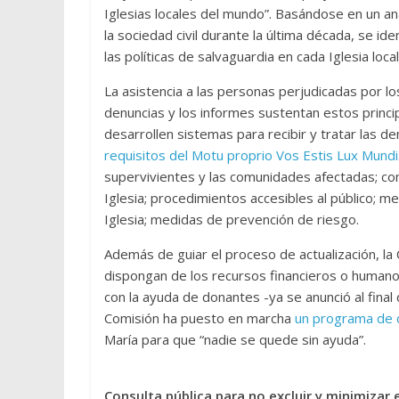
Iglesias locales del mundo”. Basándose en un anál
la sociedad civil durante la última década, se id
las políticas de salvaguardia en cada Iglesia local
La asistencia a las personas perjudicadas por l
denuncias y los informes sustentan estos principi
desarrollen sistemas para recibir y tratar las d
requisitos del Motu proprio Vos Estis Lux Mundi
supervivientes y las comunidades afectadas; co
Iglesia; procedimientos accesibles al público; m
Iglesia; medidas de prevención de riesgo.
Además de guiar el proceso de actualización, la
dispongan de los recursos financieros o humanos n
con la ayuda de donantes -ya se anunció al final 
Comisión ha puesto en marcha
un programa de 
María para que “nadie se quede sin ayuda”.
Consulta pública para no excluir y minimizar 