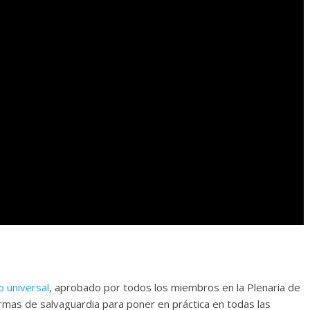
 universal
, aprobado por todos los miembros en la Plenaria de
mas de salvaguardia para poner en práctica en todas las