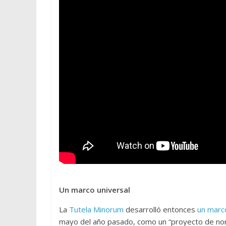
Un marco universal
La
Tutela Minorum
desarrolló entonces
un marco
mayo del año pasado, como un “proyecto de nor