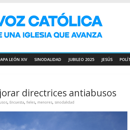
PAPA LEÓN XIV
SINODALIDAD
JUBILEO 2025
JESÚS
POLÍ
orar directrices antiabusos
,
,
,
,
usos
Encuesta
fieles
menores
sinodalidad