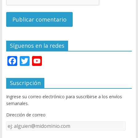
Síguenos en la redes
F
T
Y
ac
w
o
e
itt
u
Suscripción
b
er
T
Ingrese su correo electrónico para suscribirse a los envíos
o
u
semanales.
o
b
Dirección de correo
k
e
Dirección
C
de
correo