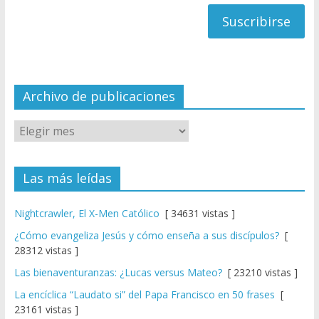
h
a
n
n
el
Archivo de publicaciones
Las más leídas
Nightcrawler, El X-Men Católico
[ 34631 vistas ]
¿Cómo evangeliza Jesús y cómo enseña a sus discípulos?
[
28312 vistas ]
Las bienaventuranzas: ¿Lucas versus Mateo?
[ 23210 vistas ]
La encíclica “Laudato si” del Papa Francisco en 50 frases
[
23161 vistas ]