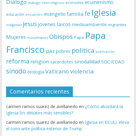
Diálogo
ecumenismo
economía
diálogo interreligioso
Iglesia
fe
evangelio
familia
educación
encuentro
Jesus
laicos
jovenes
medioambiente
migrantes
indígenas
Papa
Obispos
Mujeres
Papa
musulmanes
Francisco
politica
paz
pobres
publicación
reforma
religion
sinodalidad
sacerdotes
SOCIEDAD
sínodo
Vaticano
violencia
teología
Comentarios recientes
carmen ramos suarez de avellanedo
en
¿Cómo abordará la
Iglesia los debates más sensibles?
carmen ramos suarez de avellanedo
en
Iglesia en EE.UU. eleva
el tono ante política exterior de Trump