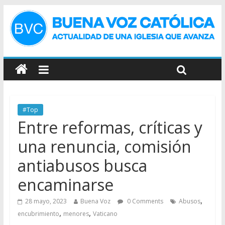
#Top
Entre reformas, críticas y
una renuncia, comisión
antiabusos busca
encaminarse
,
28 mayo, 2023
Buena Voz
0 Comments
Abusos
,
,
encubrimiento
menores
Vaticano