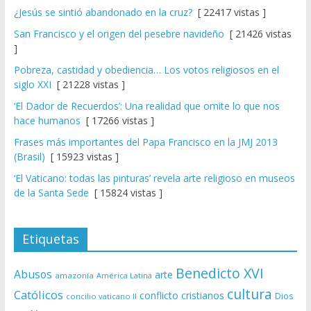
¿Jesús se sintió abandonado en la cruz?
[ 22417 vistas ]
San Francisco y el origen del pesebre navideño
[ 21426 vistas
]
Pobreza, castidad y obediencia… Los votos religiosos en el
siglo XXI
[ 21228 vistas ]
‘El Dador de Recuerdos’: Una realidad que omite lo que nos
hace humanos
[ 17266 vistas ]
Frases más importantes del Papa Francisco en la JMJ 2013
(Brasil)
[ 15923 vistas ]
‘El Vaticano: todas las pinturas’ revela arte religioso en museos
de la Santa Sede
[ 15824 vistas ]
Etiquetas
Benedicto XVI
Abusos
arte
amazonía
América Latina
cultura
Católicos
conflicto
cristianos
Dios
concilio vaticano II