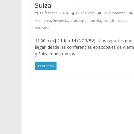
Suiza
11 febrero, 2014
Buena Voz
0 Comments
,
,
,
,
,
,
Alemania
Encuesta
episcopal
familia
sínodo
suiza
Vaticano
11.00 p m| 11 feb 14 (NCR/BV).- Los reportes que
llegan desde las conferencias episcopales de Alem
y Suiza muestran los
Leer más