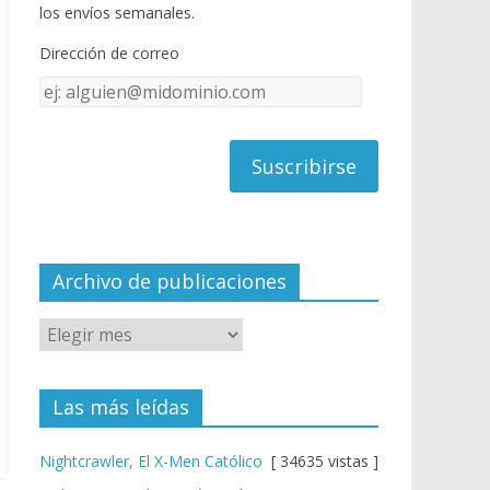
o
u
los envíos semanales.
o
b
Dirección de correo
k
e
Dirección
C
de
h
correo
a
n
n
el
Archivo de publicaciones
Las más leídas
Nightcrawler, El X-Men Católico
[ 34635 vistas ]