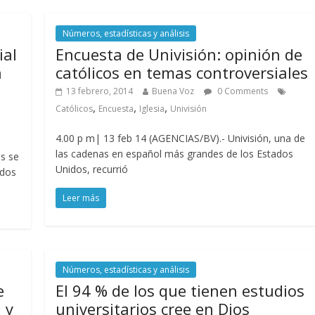
Números, estadísticas y análisis
ial
Encuesta de Univisión: opinión de
a
católicos en temas controversiales
13 febrero, 2014
Buena Voz
0 Comments
,
,
,
Católicos
Encuesta
Iglesia
Univisión
4.00 p m| 13 feb 14 (AGENCIAS/BV).- Univisión, una de
las cadenas en español más grandes de los Estados
s se
Unidos, recurrió
ados
Leer más
Números, estadísticas y análisis
e
El 94 % de los que tienen estudios
 y
universitarios cree en Dios