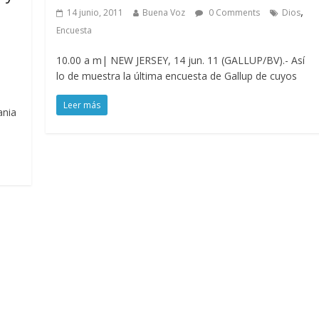
,
14 junio, 2011
Buena Voz
0 Comments
Dios
Encuesta
10.00 a m| NEW JERSEY, 14 jun. 11 (GALLUP/BV).- Así
lo de muestra la última encuesta de Gallup de cuyos
Leer más
ania