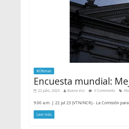
#Últimas
Encuesta mundial: Mej
22 julio, 2023
Buena Voz
0 Comments
Ab
9:00 a.m. | 22 jul 23 (VTN/NCR).- La Comisión par
Leer más