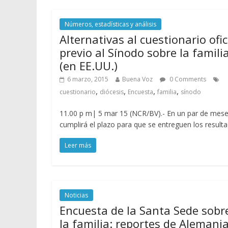
Números, estadísticas y análisis
Alternativas al cuestionario ofic
previo al Sínodo sobre la famili
(en EE.UU.)
6 marzo, 2015
Buena Voz
0 Comments
,
,
,
,
cuestionario
diócesis
Encuesta
familia
sínodo
11.00 p m| 5 mar 15 (NCR/BV).- En un par de mese
cumplirá el plazo para que se entreguen los result
Leer más
Noticias
Encuesta de la Santa Sede sobr
la familia: reportes de Alemania