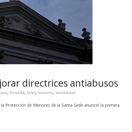
orar directrices antiabusos
,
,
,
,
usos
Encuesta
fieles
menores
sinodalidad
a la Protección de Menores de la Santa Sede anunció la primera