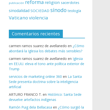
reforma
religion
sacerdotes
publicación
sínodo
sinodalidad
SOCIEDAD
teología
Vaticano
violencia
Comentarios recientes
carmen ramos suarez de avellanedo
en
¿Cómo
abordará la Iglesia los debates más sensibles?
carmen ramos suarez de avellanedo
en
Iglesia
en EE.UU. eleva el tono ante política exterior de
Trump
servicios de marketing online 360
en
La Santa
Sede presenta doctrina sobre la inteligencia
artificial
ARTURO FRANCO T.
en
Histórico: Santa Sede
devuelve artefactos indígenas
Ramón Puig dela Bellacasa
en
¿Cómo surgió la