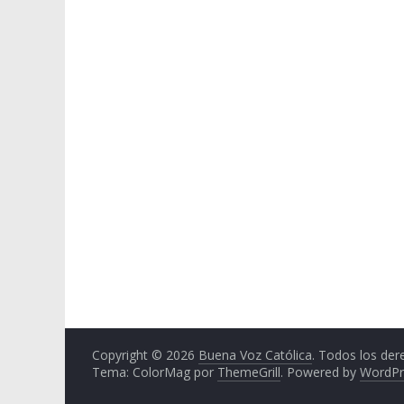
Copyright © 2026
Buena Voz Católica
. Todos los der
Tema: ColorMag por
ThemeGrill
. Powered by
WordPr