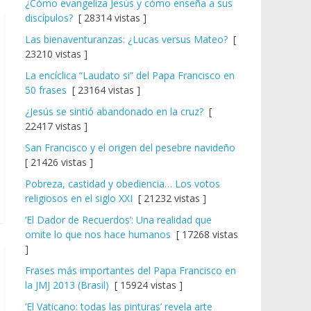
¿Cómo evangeliza Jesús y cómo enseña a sus
discípulos?
[ 28314 vistas ]
Las bienaventuranzas: ¿Lucas versus Mateo?
[
23210 vistas ]
La encíclica “Laudato si” del Papa Francisco en
50 frases
[ 23164 vistas ]
¿Jesús se sintió abandonado en la cruz?
[
22417 vistas ]
San Francisco y el origen del pesebre navideño
[ 21426 vistas ]
Pobreza, castidad y obediencia… Los votos
religiosos en el siglo XXI
[ 21232 vistas ]
‘El Dador de Recuerdos’: Una realidad que
omite lo que nos hace humanos
[ 17268 vistas
]
Frases más importantes del Papa Francisco en
la JMJ 2013 (Brasil)
[ 15924 vistas ]
‘El Vaticano: todas las pinturas’ revela arte