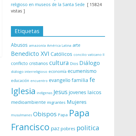
religioso en museos de la Santa Sede
[ 15824
vistas ]
Etiquetas
Abusos
arte
amazonía
América Latina
Benedicto XVI
Católicos
concilio vaticano II
cultura
Diálogo
conflicto
cristianos
Dios
ecumenismo
economía
diálogo interreligioso
fe
evangelio
familia
educación
encuentro
Iglesia
Jesus
laicos
jovenes
indígenas
Mujeres
medioambiente
migrantes
Papa
Obispos
Papa
musulmanes
Francisco
politica
paz
pobres