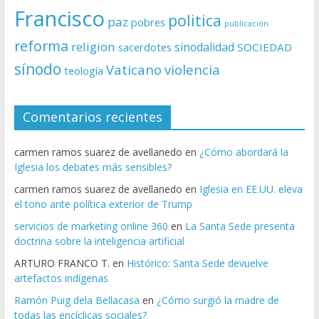
Francisco
politica
paz
pobres
publicación
reforma
religion
sinodalidad
sacerdotes
SOCIEDAD
sínodo
Vaticano
violencia
teología
Comentarios recientes
carmen ramos suarez de avellanedo
en
¿Cómo abordará la
Iglesia los debates más sensibles?
carmen ramos suarez de avellanedo
en
Iglesia en EE.UU. eleva
el tono ante política exterior de Trump
servicios de marketing online 360
en
La Santa Sede presenta
doctrina sobre la inteligencia artificial
ARTURO FRANCO T.
en
Histórico: Santa Sede devuelve
artefactos indígenas
Ramón Puig dela Bellacasa
en
¿Cómo surgió la madre de
todas las encíclicas sociales?