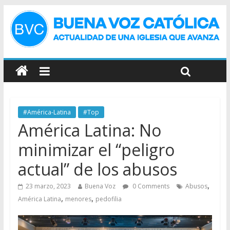
#América-Latina
#Top
América Latina: No
minimizar el “peligro
actual” de los abusos
,
23 marzo, 2023
Buena Voz
0 Comments
Abusos
,
,
América Latina
menores
pedofilia