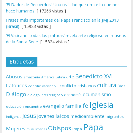
‘El Dador de Recuerdos’: Una realidad que omite lo que nos
hace humanos
[ 17266 vistas ]
Frases más importantes del Papa Francisco en la JMJ 2013
(Brasil)
[ 15923 vistas ]
‘El Vaticano: todas las pinturas’ revela arte religioso en museos
de la Santa Sede
[ 15824 vistas ]
Etiquetas
Benedicto XVI
Abusos
arte
amazonía
América Latina
cultura
Católicos
conflicto
cristianos
Dios
concilio vaticano II
Diálogo
ecumenismo
economía
diálogo interreligioso
Iglesia
fe
evangelio
familia
educación
encuentro
Jesus
laicos
jovenes
medioambiente
migrantes
indígenas
Papa
Obispos
Mujeres
Papa
musulmanes