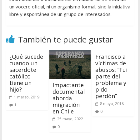
un vocero oficial, ni un organismo formal, sino la iniciativa
libre y espontánea de un grupo de interesados.
También te puede gustar
¿Qué sucede
Francisco a
cuando un
víctimas de
sacerdote
abusos: “Fui
católico
parte del
tiene un
problema y
Impactante
hijo?
pido
documental
perdón”
1 marzo, 2019
aborda
8 mayo, 2018
migración
1
en Chile
0
25 mayo, 2022
0