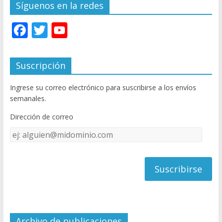
Síguenos en la redes
F
T
Y
ac
w
o
e
itt
u
Suscripción
b
er
T
Ingrese su correo electrónico para suscribirse a los envíos
o
u
semanales.
o
b
Dirección de correo
k
e
Dirección
C
de
h
correo
a
n
n
el
Archivo de publicaciones