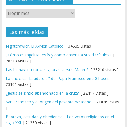
Las más leídas
Nightcrawler, El X-Men Católico
[ 34635 vistas ]
¿Cómo evangeliza Jesús y cómo enseña a sus discípulos?
[
28313 vistas ]
Las bienaventuranzas: ¿Lucas versus Mateo?
[ 23210 vistas ]
La encíclica “Laudato si” del Papa Francisco en 50 frases
[
23161 vistas ]
¿Jesús se sintió abandonado en la cruz?
[ 22417 vistas ]
San Francisco y el origen del pesebre navideño
[ 21426 vistas
]
Pobreza, castidad y obediencia… Los votos religiosos en el
siglo XXI
[ 21230 vistas ]