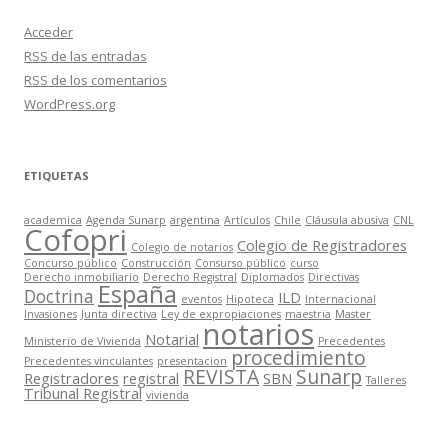
Acceder
RSS
de las entradas
RSS
de los comentarios
WordPress.org
ETIQUETAS
academica
Agenda Sunarp
argentina
Artículos
Chile
Cláusula abusiva
CNL
Cofopri
Colegio de Registradores
Colegio de notarios
Concurso público
Construcción
Consurso público
curso
Derecho inmobiliario
Derecho Registral
Diplomados
Directivas
España
Doctrina
ILD
eventos
Hipoteca
Internacional
Invasiones
Junta directiva
Ley de expropiaciones
maestria
Master
notarios
Notarial
Ministerio de Vivienda
Precedentes
procedimiento
Precedentes vinculantes
presentacion
REVISTA
Sunarp
Registradores
registral
SBN
Talleres
Tribunal Registral
vivienda