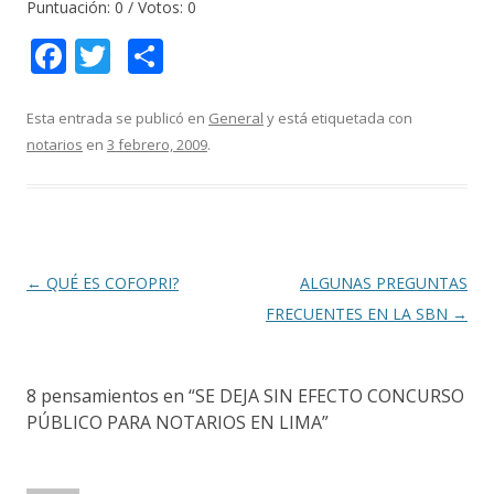
Puntuación:
0
/ Votos:
0
F
T
C
ac
w
o
e
itt
m
Esta entrada se publicó en
General
y está etiquetada con
notarios
en
3 febrero, 2009
.
b
er
p
o
ar
o
ti
k
r
Navegación
←
QUÉ ES COFOPRI?
ALGUNAS PREGUNTAS
de
FRECUENTES EN LA SBN
→
entradas
8 pensamientos en “
SE DEJA SIN EFECTO CONCURSO
PÚBLICO PARA NOTARIOS EN LIMA
”