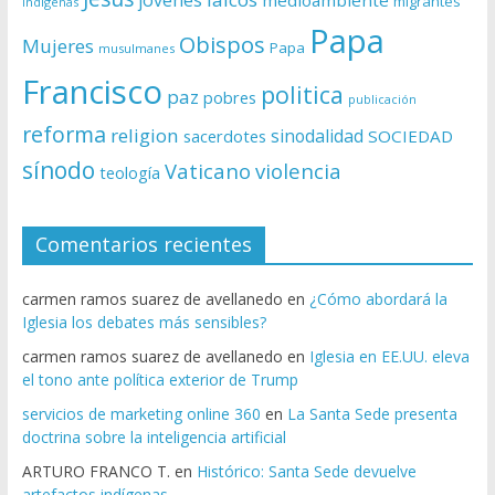
migrantes
indígenas
Papa
Obispos
Mujeres
Papa
musulmanes
Francisco
politica
paz
pobres
publicación
reforma
religion
sinodalidad
sacerdotes
SOCIEDAD
sínodo
Vaticano
violencia
teología
Comentarios recientes
carmen ramos suarez de avellanedo
en
¿Cómo abordará la
Iglesia los debates más sensibles?
carmen ramos suarez de avellanedo
en
Iglesia en EE.UU. eleva
el tono ante política exterior de Trump
servicios de marketing online 360
en
La Santa Sede presenta
doctrina sobre la inteligencia artificial
ARTURO FRANCO T.
en
Histórico: Santa Sede devuelve
artefactos indígenas