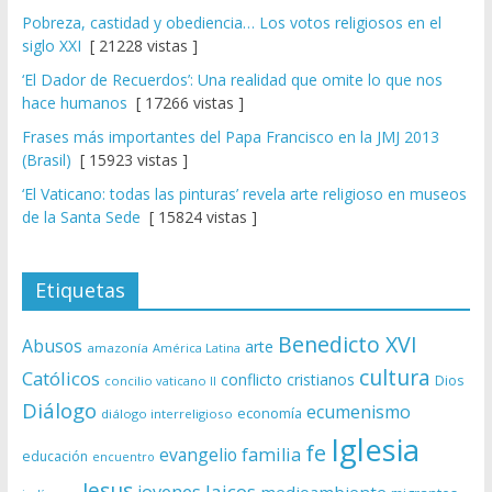
Pobreza, castidad y obediencia… Los votos religiosos en el
siglo XXI
[ 21228 vistas ]
‘El Dador de Recuerdos’: Una realidad que omite lo que nos
hace humanos
[ 17266 vistas ]
Frases más importantes del Papa Francisco en la JMJ 2013
(Brasil)
[ 15923 vistas ]
‘El Vaticano: todas las pinturas’ revela arte religioso en museos
de la Santa Sede
[ 15824 vistas ]
Etiquetas
Benedicto XVI
Abusos
arte
amazonía
América Latina
cultura
Católicos
conflicto
cristianos
Dios
concilio vaticano II
Diálogo
ecumenismo
economía
diálogo interreligioso
Iglesia
fe
evangelio
familia
educación
encuentro
Jesus
laicos
jovenes
medioambiente