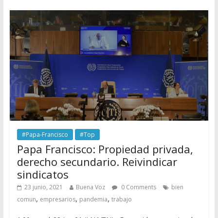
#Papa-Francisco
#Top
Papa Francisco: Propiedad privada,
derecho secundario. Reivindicar
sindicatos
23 junio, 2021
Buena Voz
0 Comments
bien
,
,
,
comun
empresarios
pandemia
trabajo