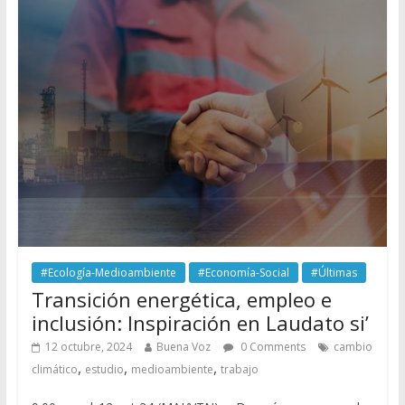
#Ecología-Medioambiente
#Economía-Social
#Últimas
Transición energética, empleo e
inclusión: Inspiración en Laudato si’
12 octubre, 2024
Buena Voz
0 Comments
cambio
,
,
,
climático
estudio
medioambiente
trabajo