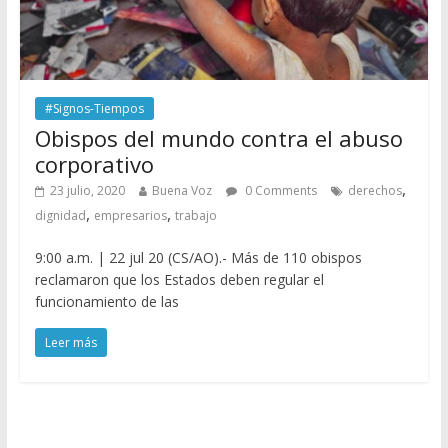
#Signos-Tiempos
Obispos del mundo contra el abuso
corporativo
,
23 julio, 2020
Buena Voz
0 Comments
derechos
,
,
dignidad
empresarios
trabajo
9:00 a.m. | 22 jul 20 (CS/AO).- Más de 110 obispos
reclamaron que los Estados deben regular el
funcionamiento de las
Leer más