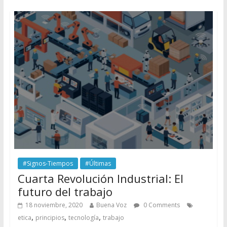
#Signos-Tiempos
#Últimas
Cuarta Revolución Industrial: El
futuro del trabajo
18 noviembre, 2020
Buena Voz
0 Comments
,
,
,
etica
principios
tecnología
trabajo