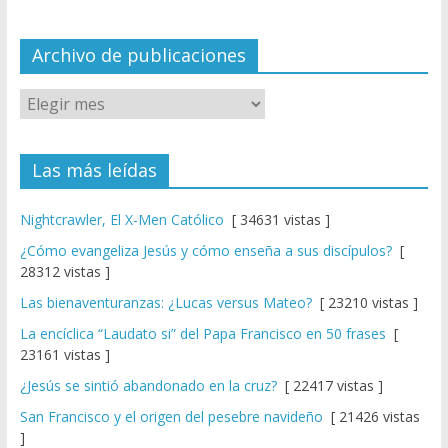
n
el
Archivo de publicaciones
Las más leídas
Nightcrawler, El X-Men Católico
[ 34631 vistas ]
¿Cómo evangeliza Jesús y cómo enseña a sus discípulos?
[
28312 vistas ]
Las bienaventuranzas: ¿Lucas versus Mateo?
[ 23210 vistas ]
La encíclica “Laudato si” del Papa Francisco en 50 frases
[
23161 vistas ]
¿Jesús se sintió abandonado en la cruz?
[ 22417 vistas ]
San Francisco y el origen del pesebre navideño
[ 21426 vistas
]