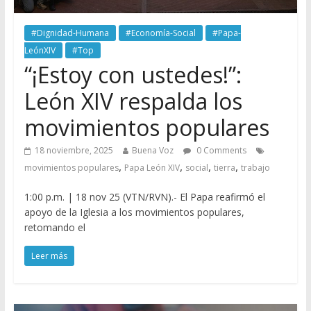
#Dignidad-Humana
#Economía-Social
#Papa-
LeónXIV
#Top
“¡Estoy con ustedes!”:
León XIV respalda los
movimientos populares
18 noviembre, 2025
Buena Voz
0 Comments
,
,
,
,
movimientos populares
Papa León XIV
social
tierra
trabajo
1:00 p.m. | 18 nov 25 (VTN/RVN).- El Papa reafirmó el
apoyo de la Iglesia a los movimientos populares,
retomando el
Leer más