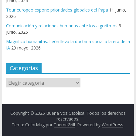
junio, 2026
Tour europeo expone prioridades globales del Papa
11 junio,
2026
Comunicación y relaciones humanas ante los algoritmos
3
junio, 2026
Magnifica humanitas: León lleva la doctrina social a la era de la
IA
29 mayo, 2026
Categorías
Copyright © 2026
Buena Voz Católica
. Todos los derechos
reservados.
Tema: ColorMag por
ThemeGrill
. Powered by
WordPress
.