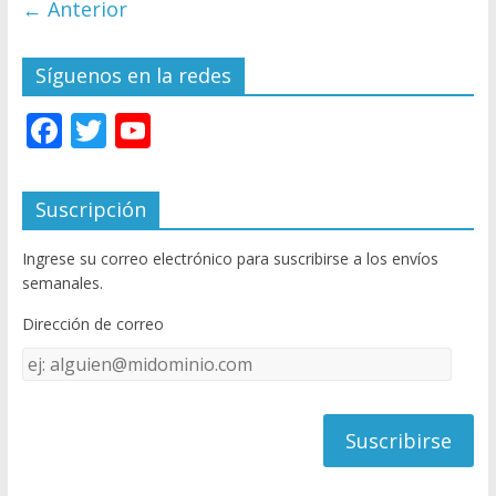
← Anterior
Síguenos en la redes
F
T
Y
ac
w
o
e
itt
u
Suscripción
b
er
T
Ingrese su correo electrónico para suscribirse a los envíos
o
u
semanales.
o
b
Dirección de correo
k
e
Dirección
C
de
h
correo
a
n