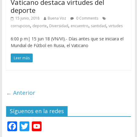
Vaticano destaca virtudes del
deporte
15 junio, 2018
Buena Voz
0 Comments
,
,
,
,
,
corrupcion
deporte
Diversidad
encuentro
santidad
virtudes
6:00 p m| 15 jun 18 (VN/VI).- Días antes que se iniciara el
Mundial de Fútbol en Rusia, el Vaticano
Leer más
← Anterior
Síguenos en la redes
F
T
Y
ac
w
o