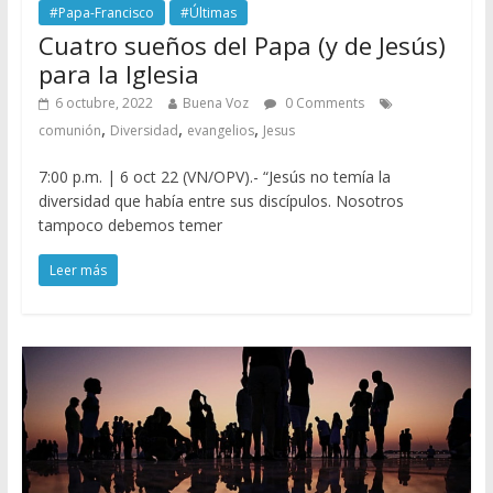
#Papa-Francisco
#Últimas
Cuatro sueños del Papa (y de Jesús)
para la Iglesia
6 octubre, 2022
Buena Voz
0 Comments
,
,
,
comunión
Diversidad
evangelios
Jesus
7:00 p.m. | 6 oct 22 (VN/OPV).- “Jesús no temía la
diversidad que había entre sus discípulos. Nosotros
tampoco debemos temer
Leer más