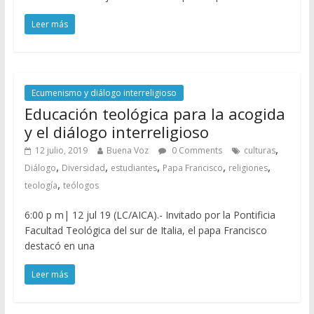
Leer más
Ecumenismo y diálogo interreligioso
Educación teológica para la acogida
y el diálogo interreligioso
,
12 julio, 2019
Buena Voz
0 Comments
culturas
,
,
,
,
,
Diálogo
Diversidad
estudiantes
Papa Francisco
religiones
,
teología
teólogos
6:00 p m| 12 jul 19 (LC/AICA).- Invitado por la Pontificia
Facultad Teológica del sur de Italia, el papa Francisco
destacó en una
Leer más