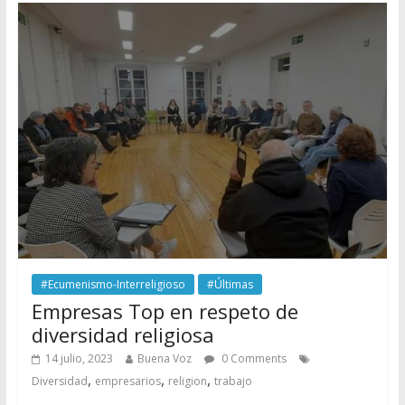
#Ecumenismo-Interreligioso
#Últimas
Empresas Top en respeto de
diversidad religiosa
14 julio, 2023
Buena Voz
0 Comments
,
,
,
Diversidad
empresarios
religion
trabajo