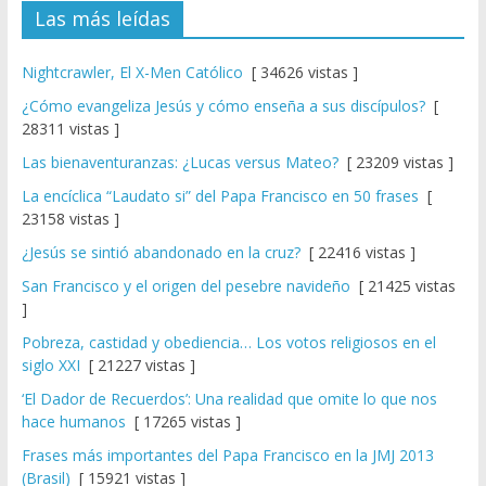
Las más leídas
Nightcrawler, El X-Men Católico
[ 34626 vistas ]
¿Cómo evangeliza Jesús y cómo enseña a sus discípulos?
[
28311 vistas ]
Las bienaventuranzas: ¿Lucas versus Mateo?
[ 23209 vistas ]
La encíclica “Laudato si” del Papa Francisco en 50 frases
[
23158 vistas ]
¿Jesús se sintió abandonado en la cruz?
[ 22416 vistas ]
San Francisco y el origen del pesebre navideño
[ 21425 vistas
]
Pobreza, castidad y obediencia… Los votos religiosos en el
siglo XXI
[ 21227 vistas ]
‘El Dador de Recuerdos’: Una realidad que omite lo que nos
hace humanos
[ 17265 vistas ]
Frases más importantes del Papa Francisco en la JMJ 2013
(Brasil)
[ 15921 vistas ]