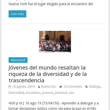
Nueva York fue el lugar elegido para el encuentro del
Leer más
#Juventud
Jóvenes del mundo resaltan la
riqueza de la diversidad y de la
trascendencia
,
16 agosto, 2019
Buena Voz
0 Comments
Diálogo
,
,
,
,
Diversidad
encuentro
jovenes
juventud
paz
4:00 p m| 16 ago 19 (TS/VATN).- Aprender a dialogar y a
tomar decisiones juntos como vía para la paz es el hilo