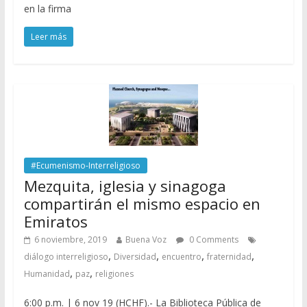
en la firma
Leer más
#Ecumenismo-Interreligioso
Mezquita, iglesia y sinagoga
compartirán el mismo espacio en
Emiratos
6 noviembre, 2019
Buena Voz
0 Comments
,
,
,
,
diálogo interreligioso
Diversidad
encuentro
fraternidad
,
,
Humanidad
paz
religiones
6:00 p.m. | 6 nov 19 (HCHF).- La Biblioteca Pública de