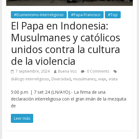
#Ecumenismo-Interreligioso
#Papa-Francisco
#Top
El Papa en Indonesia:
Musulmanes y católicos
unidos contra la cultura
de la violencia
7 septiembre, 2024
Buena Voz
0 Comments
,
,
,
,
diálogo interreligioso
Diversidad
musulmanes
viaje
visita
5:00 p.m. | 7 set 24 (LN/AYO).- La firma de una
declaración interreligiosa con el gran imán de la mezquita
de
Leer más