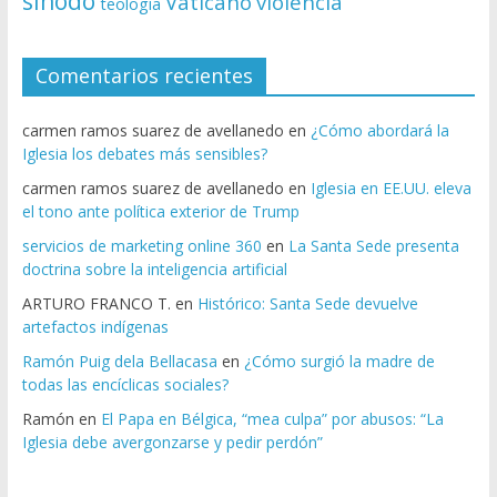
sínodo
Vaticano
violencia
teología
Comentarios recientes
carmen ramos suarez de avellanedo
en
¿Cómo abordará la
Iglesia los debates más sensibles?
carmen ramos suarez de avellanedo
en
Iglesia en EE.UU. eleva
el tono ante política exterior de Trump
servicios de marketing online 360
en
La Santa Sede presenta
doctrina sobre la inteligencia artificial
ARTURO FRANCO T.
en
Histórico: Santa Sede devuelve
artefactos indígenas
Ramón Puig dela Bellacasa
en
¿Cómo surgió la madre de
todas las encíclicas sociales?
Ramón
en
El Papa en Bélgica, “mea culpa” por abusos: “La
Iglesia debe avergonzarse y pedir perdón”