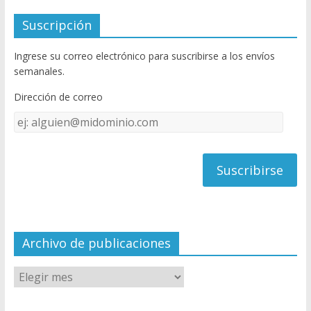
e
itt
u
Suscripción
b
er
T
Ingrese su correo electrónico para suscribirse a los envíos
o
u
semanales.
o
b
Dirección de correo
k
e
Dirección
C
de
h
correo
a
n
n
el
Archivo de publicaciones