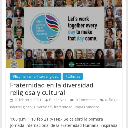
#Ecumenismo-Interreligioso
#Últimas
Fraternidad en la diversidad
religiosa y cultural
10 febrero, 2021
Buena Voz
0 Comments
diálogo
,
,
,
interreligioso
Diversidad
fraternidad
Papa Francisco
1:00 p.m. | 10 feb 21 (VTN).- Se celebró la primera
Jornada Internacional de la Fraternidad Humana, inspirada