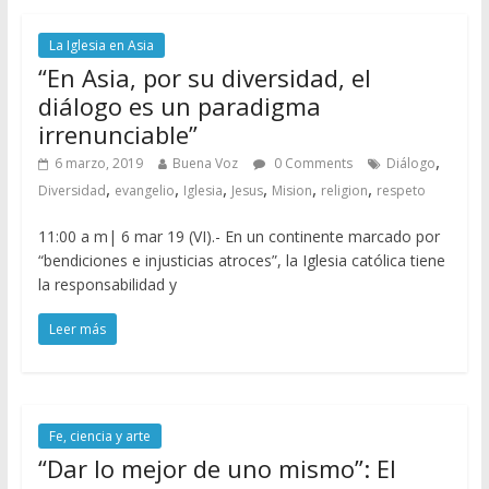
La Iglesia en Asia
“En Asia, por su diversidad, el
diálogo es un paradigma
irrenunciable”
,
6 marzo, 2019
Buena Voz
0 Comments
Diálogo
,
,
,
,
,
,
Diversidad
evangelio
Iglesia
Jesus
Mision
religion
respeto
11:00 a m| 6 mar 19 (VI).- En un continente marcado por
“bendiciones e injusticias atroces”, la Iglesia católica tiene
la responsabilidad y
Leer más
Fe, ciencia y arte
“Dar lo mejor de uno mismo”: El