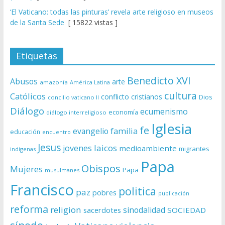
‘El Vaticano: todas las pinturas’ revela arte religioso en museos
de la Santa Sede
[ 15822 vistas ]
Etiquetas
Benedicto XVI
Abusos
arte
amazonía
América Latina
cultura
Católicos
conflicto
cristianos
Dios
concilio vaticano II
Diálogo
ecumenismo
economía
diálogo interreligioso
Iglesia
fe
evangelio
familia
educación
encuentro
Jesus
laicos
jovenes
medioambiente
migrantes
indígenas
Papa
Obispos
Mujeres
Papa
musulmanes
Francisco
politica
paz
pobres
publicación
reforma
religion
sinodalidad
sacerdotes
SOCIEDAD