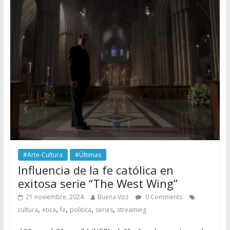
#Arte-Cultura
#Últimas
Influencia de la fe católica en
exitosa serie “The West Wing”
21 noviembre, 2024
Buena Voz
0 Comments
,
,
,
,
,
cultura
etica
fe
politica
series
streaming