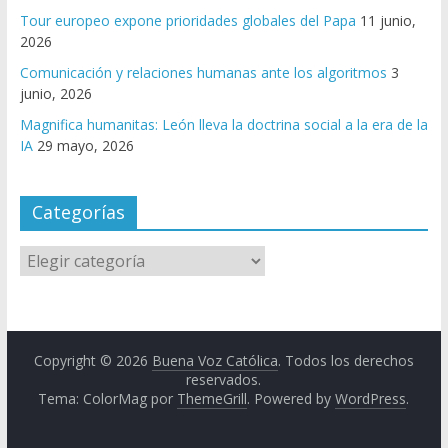
Tour europeo expone prioridades globales del Papa
11 junio,
2026
Comunicación y relaciones humanas ante los algoritmos
3
junio, 2026
Magnifica humanitas: León lleva la doctrina social a la era de la
IA
29 mayo, 2026
Categorías
Copyright © 2026
Buena Voz Católica
. Todos los derechos
reservados.
Tema: ColorMag por
ThemeGrill
. Powered by
WordPress
.