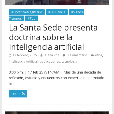
#Doctrina-Magisterio
#Fe-Ciencia
#Signos-
Tiempos
#Top
La Santa Sede presenta
doctrina sobre la
inteligencia artificial
,
17 febrero, 2025
Buena Voz
1 Comentario
etica
,
,
Inteligencia Artificial
publicaciones
tecnología
3:00 p.m. | 17 feb 25 (VTN/AM).- Más de una década de
reflexión, estudio y encuentros con expertos ha permitido
la
Leer más