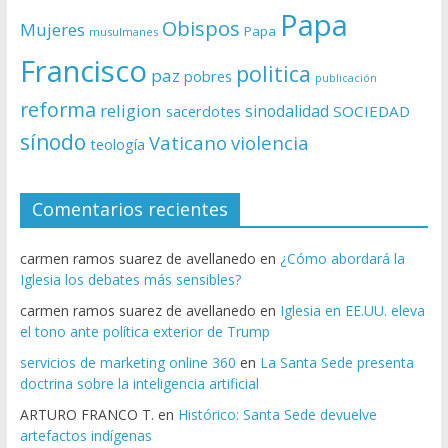
Papa
Obispos
Mujeres
Papa
musulmanes
Francisco
politica
paz
pobres
publicación
reforma
religion
sinodalidad
sacerdotes
SOCIEDAD
sínodo
Vaticano
violencia
teología
Comentarios recientes
carmen ramos suarez de avellanedo
en
¿Cómo abordará la
Iglesia los debates más sensibles?
carmen ramos suarez de avellanedo
en
Iglesia en EE.UU. eleva
el tono ante política exterior de Trump
servicios de marketing online 360
en
La Santa Sede presenta
doctrina sobre la inteligencia artificial
ARTURO FRANCO T.
en
Histórico: Santa Sede devuelve
artefactos indígenas