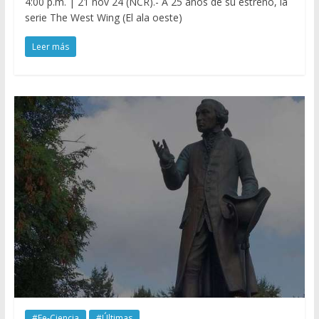
4:00 p.m. | 21 nov 24 (NCR).- A 25 años de su estreno, la
serie The West Wing (El ala oeste)
Leer más
#Fe-Ciencia
#Últimas