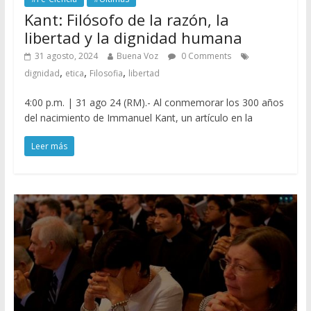
Kant: Filósofo de la razón, la
libertad y la dignidad humana
31 agosto, 2024
Buena Voz
0 Comments
,
,
,
dignidad
etica
Filosofia
libertad
4:00 p.m. | 31 ago 24 (RM).- Al conmemorar los 300 años
del nacimiento de Immanuel Kant, un artículo en la
Leer más