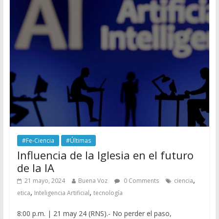
#Fe-Ciencia
#Últimas
Influencia de la Iglesia en el futuro
de la IA
,
21 mayo, 2024
Buena Voz
0 Comments
ciencia
,
,
etica
Inteligencia Artificial
tecnología
8:00 p.m. | 21 may 24 (RNS).- No perder el paso,