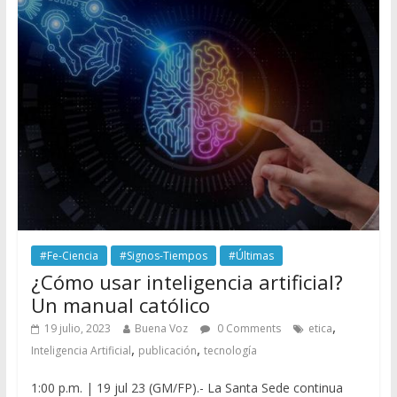
#Fe-Ciencia
#Signos-Tiempos
#Últimas
¿Cómo usar inteligencia artificial?
Un manual católico
,
19 julio, 2023
Buena Voz
0 Comments
etica
,
,
Inteligencia Artificial
publicación
tecnología
1:00 p.m. | 19 jul 23 (GM/FP).- La Santa Sede continua