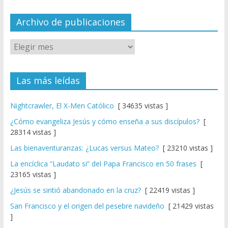
n
el
Archivo de publicaciones
Las más leídas
Nightcrawler, El X-Men Católico
[ 34635 vistas ]
¿Cómo evangeliza Jesús y cómo enseña a sus discípulos?
[
28314 vistas ]
Las bienaventuranzas: ¿Lucas versus Mateo?
[ 23210 vistas ]
La encíclica “Laudato si” del Papa Francisco en 50 frases
[
23165 vistas ]
¿Jesús se sintió abandonado en la cruz?
[ 22419 vistas ]
San Francisco y el origen del pesebre navideño
[ 21429 vistas
]