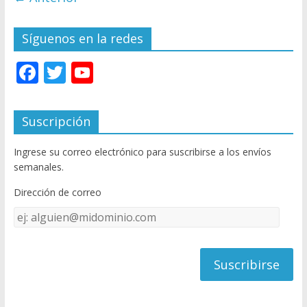
Síguenos en la redes
F
T
Y
ac
w
o
e
itt
u
Suscripción
b
er
T
Ingrese su correo electrónico para suscribirse a los envíos
o
u
semanales.
o
b
Dirección de correo
k
e
Dirección
C
de
h
correo
a
n