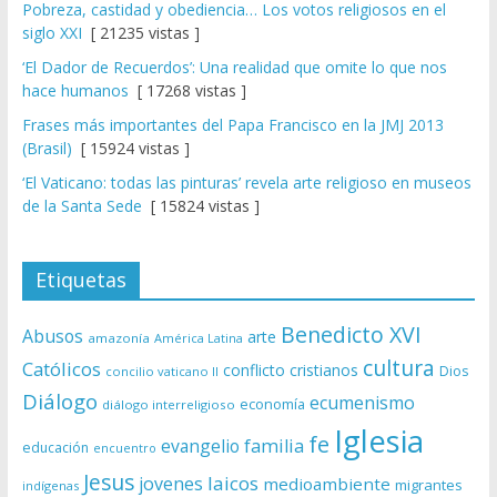
Pobreza, castidad y obediencia… Los votos religiosos en el
siglo XXI
[ 21235 vistas ]
‘El Dador de Recuerdos’: Una realidad que omite lo que nos
hace humanos
[ 17268 vistas ]
Frases más importantes del Papa Francisco en la JMJ 2013
(Brasil)
[ 15924 vistas ]
‘El Vaticano: todas las pinturas’ revela arte religioso en museos
de la Santa Sede
[ 15824 vistas ]
Etiquetas
Benedicto XVI
Abusos
arte
amazonía
América Latina
cultura
Católicos
conflicto
cristianos
Dios
concilio vaticano II
Diálogo
ecumenismo
economía
diálogo interreligioso
Iglesia
fe
evangelio
familia
educación
encuentro
Jesus
laicos
jovenes
medioambiente
migrantes
indígenas