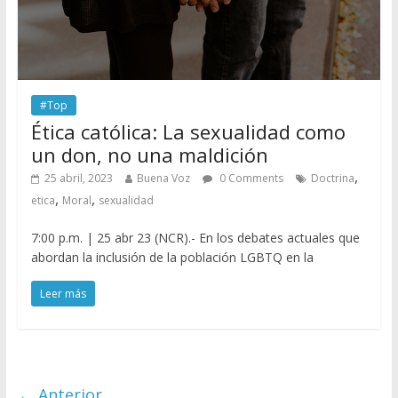
#Top
Ética católica: La sexualidad como
un don, no una maldición
,
25 abril, 2023
Buena Voz
0 Comments
Doctrina
,
,
etica
Moral
sexualidad
7:00 p.m. | 25 abr 23 (NCR).- En los debates actuales que
abordan la inclusión de la población LGBTQ en la
Leer más
← Anterior