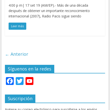
4:00 p m| 17 set 19 (AM/EP).- Más de una década
después de obtener un importante reconocimiento
internacional (2007), Radio Pacis sigue siendo
Leer más
← Anterior
Síguenos en la redes
F
T
Y
ac
w
o
e
itt
u
Suscripción
b
er
T
Ingrese su correo electrónico para suscribirse a los envíos