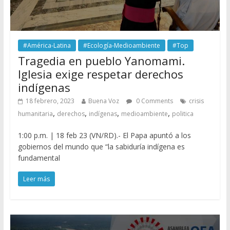
#América-Latina
#Ecología-Medioambiente
#Top
Tragedia en pueblo Yanomami.
Iglesia exige respetar derechos
indígenas
18 febrero, 2023
Buena Voz
0 Comments
crisis
,
,
,
,
humanitaria
derechos
indígenas
medioambiente
politica
1:00 p.m. | 18 feb 23 (VN/RD).- El Papa apuntó a los
gobiernos del mundo que “la sabiduría indígena es
fundamental
Leer más