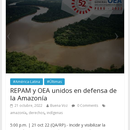
#América-Latina
#Últimas
REPAM y OEA unidos en defensa de
la Amazonía
21 octubre, 2022
Buena Voz
0 Comments
,
,
amazonía
derechos
indígenas
5:00 p.m. | 21 oct 22 (QA/RP).- Incidir y visibilizar la