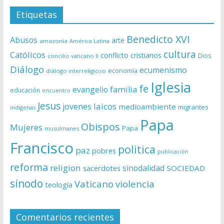
Etiquetas
Benedicto XVI
Abusos
arte
amazonía
América Latina
cultura
Católicos
conflicto
cristianos
Dios
concilio vaticano II
Diálogo
ecumenismo
economía
diálogo interreligioso
Iglesia
fe
evangelio
familia
educación
encuentro
Jesus
laicos
jovenes
medioambiente
migrantes
indígenas
Papa
Obispos
Mujeres
Papa
musulmanes
Francisco
politica
paz
pobres
publicación
reforma
religion
sinodalidad
sacerdotes
SOCIEDAD
sínodo
Vaticano
violencia
teología
Comentarios recientes