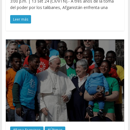
3:00 p.m. | 13 set 24 (CX/VTN).- A tres años de la toma
del poder por los talibanes, Afganistán enfrenta una
Leer más
#Papa-Francisco
#Últimas