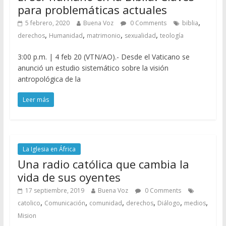
para problemáticas actuales
,
5 febrero, 2020
Buena Voz
0 Comments
biblia
,
,
,
,
derechos
Humanidad
matrimonio
sexualidad
teología
3:00 p.m. | 4 feb 20 (VTN/AO).- Desde el Vaticano se
anunció un estudio sistemático sobre la visión
antropológica de la
Leer más
La Iglesia en África
Una radio católica que cambia la
vida de sus oyentes
17 septiembre, 2019
Buena Voz
0 Comments
,
,
,
,
,
,
catolico
Comunicación
comunidad
derechos
Diálogo
medios
Mision