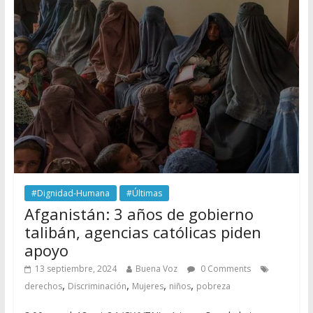
#Dignidad-Humana
#Últimas
Afganistán: 3 años de gobierno
talibán, agencias católicas piden
apoyo
13 septiembre, 2024
Buena Voz
0 Comments
,
,
,
,
derechos
Discriminación
Mujeres
niños
pobreza