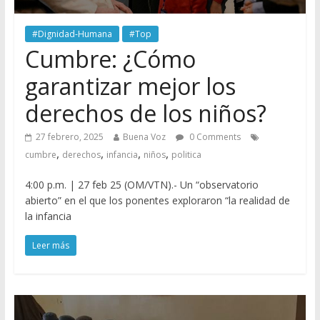
#Dignidad-Humana
#Top
Cumbre: ¿Cómo
garantizar mejor los
derechos de los niños?
27 febrero, 2025
Buena Voz
0 Comments
,
,
,
,
cumbre
derechos
infancia
niños
politica
4:00 p.m. | 27 feb 25 (OM/VTN).- Un “observatorio
abierto” en el que los ponentes exploraron “la realidad de
la infancia
Leer más