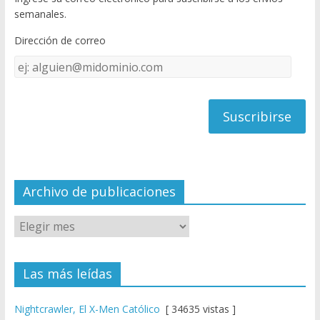
o
u
semanales.
o
b
Dirección de correo
k
e
Dirección
C
de
h
correo
a
n
n
el
Archivo de publicaciones
Las más leídas
Nightcrawler, El X-Men Católico
[ 34635 vistas ]