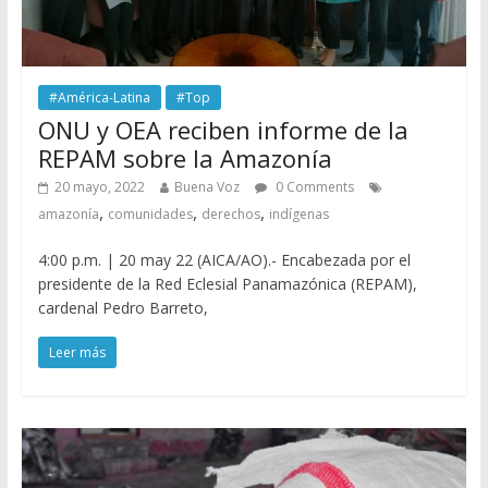
#América-Latina
#Top
ONU y OEA reciben informe de la
REPAM sobre la Amazonía
20 mayo, 2022
Buena Voz
0 Comments
,
,
,
amazonía
comunidades
derechos
indígenas
4:00 p.m. | 20 may 22 (AICA/AO).- Encabezada por el
presidente de la Red Eclesial Panamazónica (REPAM),
cardenal Pedro Barreto,
Leer más