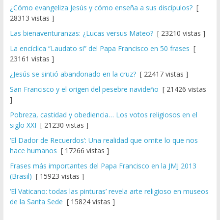
¿Cómo evangeliza Jesús y cómo enseña a sus discípulos?
[
28313 vistas ]
Las bienaventuranzas: ¿Lucas versus Mateo?
[ 23210 vistas ]
La encíclica “Laudato si” del Papa Francisco en 50 frases
[
23161 vistas ]
¿Jesús se sintió abandonado en la cruz?
[ 22417 vistas ]
San Francisco y el origen del pesebre navideño
[ 21426 vistas
]
Pobreza, castidad y obediencia… Los votos religiosos en el
siglo XXI
[ 21230 vistas ]
‘El Dador de Recuerdos’: Una realidad que omite lo que nos
hace humanos
[ 17266 vistas ]
Frases más importantes del Papa Francisco en la JMJ 2013
(Brasil)
[ 15923 vistas ]
‘El Vaticano: todas las pinturas’ revela arte religioso en museos
de la Santa Sede
[ 15824 vistas ]