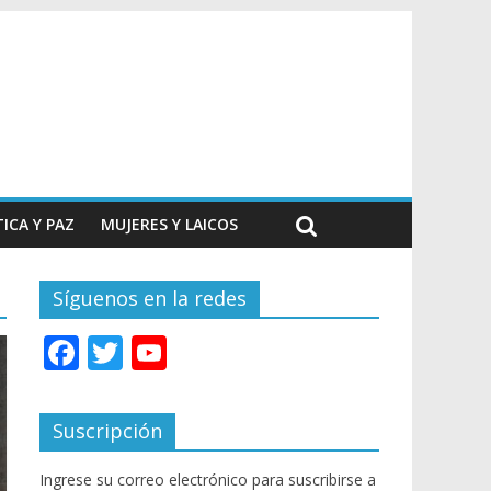
TICA Y PAZ
MUJERES Y LAICOS
Síguenos en la redes
F
T
Y
ac
w
o
e
itt
u
Suscripción
b
er
T
Ingrese su correo electrónico para suscribirse a