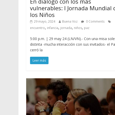
En diálogo con los más
vulnerables: I Jornada Mundial 
los Niños
29 mayo, 2024
Buena Voz
0 Comments
,
,
,
,
encuentro
infancia
jornada
niños
paz
5:00 p.m. | 29 may 24 (LN/VN).- Con una misa so
distinta -mucha interacción con sus invitados- el P
cerró la
Leer más