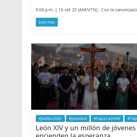
9:00 p.m. | 16 set 25 (AM/VTN).- Con la canonización
Leer más
#Jubileo2025
#Juventud
#Papa-LeónXIV
#Top
León XIV y un millón de jóvenes
encienden la esperanza