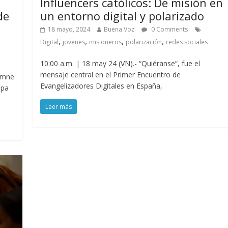
Influencers católicos: De misión en
de
un entorno digital y polarizado
18 mayo, 2024
Buena Voz
0 Comments
,
,
,
,
Digital
jovenes
misioneros
polarización
redes sociales
10:00 a.m. | 18 may 24 (VN).- “Quiéranse”, fue el
mensaje central en el Primer Encuentro de
lemne
Evangelizadores Digitales en España,
apa
Leer más