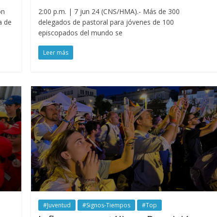
ón
2:00 p.m. | 7 jun 24 (CNS/HMA).- Más de 300
a de
delegados de pastoral para jóvenes de 100
episcopados del mundo se
Leer más
#Juventud
#Signos-Tiempos
#Top