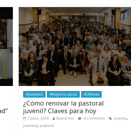
#Juventud
#Mujeres-Laicos
#Últimas
¿Cómo renovar la pastoral
ad”
juvenil? Claves para hoy
,
7 junio, 2024
Buena Voz
0 Comments
jovenes
,
juventud
pastoral