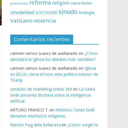
reforma
religion
sacerdotes
publicación
sínodo
sinodalidad
SOCIEDAD
teología
Vaticano
violencia
Comentarios recientes
carmen ramos suarez de avellanedo
en
¿Cómo
abordará la Iglesia los debates más sensibles?
carmen ramos suarez de avellanedo
en
Iglesia
en EE.UU. eleva el tono ante política exterior de
Trump
servicios de marketing online 360
en
La Santa
Sede presenta doctrina sobre la inteligencia
artificial
ARTURO FRANCO T.
en
Histórico: Santa Sede
devuelve artefactos indígenas
Ramón Puig dela Bellacasa
en
¿Cómo surgió la