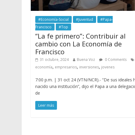
#Economía-Social
#Juventud
#Papa-
Francisco
#Top
“La fe primero”: Contribuir al
cambio con La Economía de
Francisco
31 octubre, 2024
Buena Voz
0 Comments
,
,
,
economía
empresarios
inversiones
jovenes
7:00 p.m. | 31 oct 24 (VTN/NCR).- “De sus ideales 
nacido una institución”, dijo el Papa a una delegac
de
Leer más