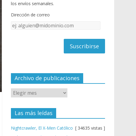
o
u
los envíos semanales.
o
b
Dirección de correo
k
e
Dirección
C
de
h
correo
a
n
n
el
Archivo de publicaciones
Las más leídas
Nightcrawler, El X-Men Católico
[ 34635 vistas ]