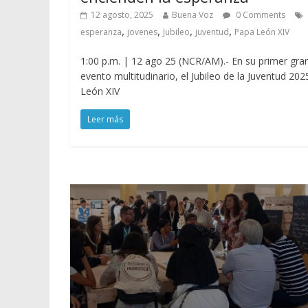
12 agosto, 2025
Buena Voz
0 Comments
,
,
,
,
esperanza
jovenes
Jubileo
juventud
Papa León XIV
1:00 p.m. | 12 ago 25 (NCR/AM).- En su primer gra
evento multitudinario, el Jubileo de la Juventud 202
León XIV
Leer más