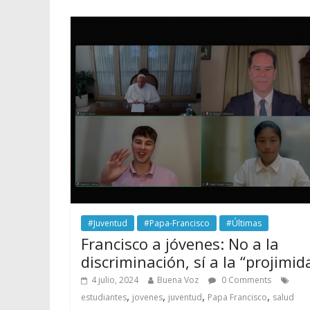
#Juventud
#Papa-Francisco
#Últimas
Francisco a jóvenes: No a la
discriminación, sí a la “projimid
4 julio, 2024
Buena Voz
0 Comments
,
,
,
,
estudiantes
jovenes
juventud
Papa Francisco
salud