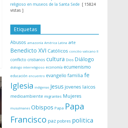
religioso en museos de la Santa Sede
[ 15824
vistas ]
Etiquetas
Abusos
arte
amazonía
América Latina
Benedicto XVI
Católicos
concilio vaticano II
cultura
Diálogo
conflicto
cristianos
Dios
ecumenismo
economía
diálogo interreligioso
fe
evangelio
familia
educación
encuentro
Iglesia
Jesus
laicos
jovenes
indígenas
Mujeres
medioambiente
migrantes
Papa
Obispos
Papa
musulmanes
Francisco
politica
paz
pobres