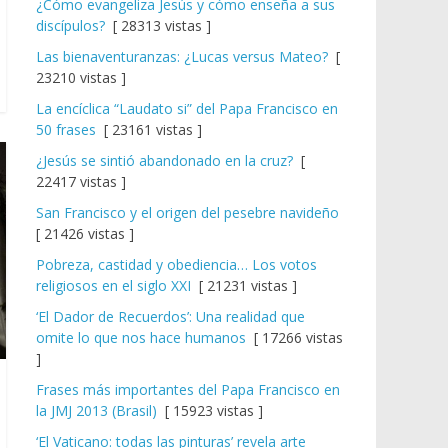
¿Cómo evangeliza Jesús y cómo enseña a sus
discípulos?
[ 28313 vistas ]
Las bienaventuranzas: ¿Lucas versus Mateo?
[
23210 vistas ]
La encíclica “Laudato si” del Papa Francisco en
50 frases
[ 23161 vistas ]
¿Jesús se sintió abandonado en la cruz?
[
22417 vistas ]
San Francisco y el origen del pesebre navideño
[ 21426 vistas ]
Pobreza, castidad y obediencia… Los votos
religiosos en el siglo XXI
[ 21231 vistas ]
‘El Dador de Recuerdos’: Una realidad que
omite lo que nos hace humanos
[ 17266 vistas
]
Frases más importantes del Papa Francisco en
la JMJ 2013 (Brasil)
[ 15923 vistas ]
‘El Vaticano: todas las pinturas’ revela arte