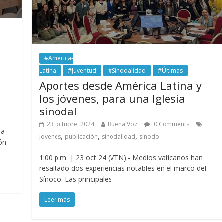
#América-
Latina
#Juventud
#Sinodalidad
#Últimas
Aportes desde América Latina y
los jóvenes, para una Iglesia
sinodal
23 octubre, 2024
Buena Voz
0 Comments
ha
,
,
,
jovenes
publicación
sinodalidad
sínodo
ión
1:00 p.m. | 23 oct 24 (VTN).- Medios vaticanos han
resaltado dos experiencias notables en el marco del
Sínodo. Las principales
Leer más