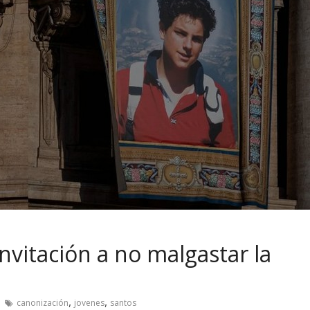
invitación a no malgastar la
,
,
canonización
jovenes
santos