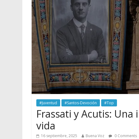
#Juventud
#Santos-Devoción
#Top
Frassati y Acutis: Una 
vida
16 septiembre, 2025
Buena Voz
0 Comments