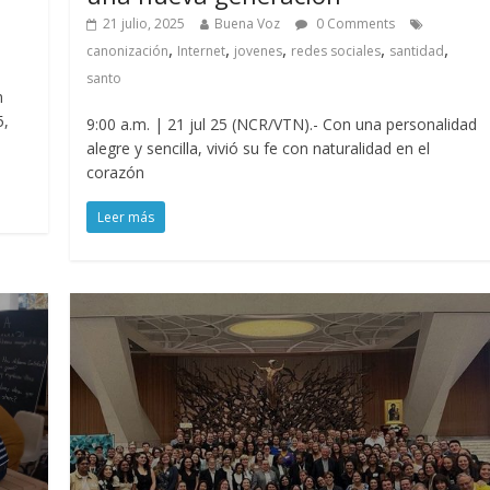
21 julio, 2025
Buena Voz
0 Comments
,
,
,
,
,
canonización
Internet
jovenes
redes sociales
santidad
santo
n
5,
9:00 a.m. | 21 jul 25 (NCR/VTN).- Con una personalidad
alegre y sencilla, vivió su fe con naturalidad en el
corazón
Leer más